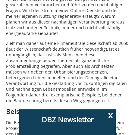
gewerblichen Verbraucher und führt zu den nachhaltigen
Fragen: Wird der Strom meiner Online-Dienste und der
meiner eigenen Nutzung regenerativ erzeugt? Warum
planen wir aus dieser nachhaltigen Verantwortung heraus,
trotz vorhandener Technik, immer noch nicht vollständig
energieautarke Gebäude?
Zielt man daher auf eine klimaneutrale Gesellschaft ab 2050
(laut der Wissenschaft deutlich früher notwendig), ist es
unumgänglich, dass wir als Menschen diese
Zusammenhänge beider Themen als ganzheitliche
Problemstellung begreifen. Aber auch als Architekten
müssen wir neben den Urbanisierungstendenzen,
heterogenen Lebensmodellen und der Demografie eine
Verantwortung für die Gestaltung von zukünftigen digitalen
und nachhaltigen Lebensmodellen entwickeln. Im
Folgenden daher drei exemplarische Beispiele, bei denen
die Bauforschung bereits diesen Weg gegangen ist:
Beispiele der Bauforschung
x
DBZ Newsletter
Die Bergische Universität Wuppertal beschäftigt sich beim
Projekt „Building Information Modeling (BIM) als Basis für
den Umgang mit digitalen Informationen zur Optimierung