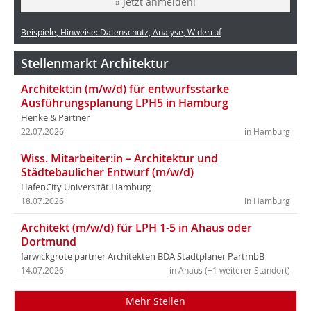
» Jetzt anmelden!
Beispiele, Hinweise: Datenschutz, Analyse, Widerruf
Stellenmarkt Architektur
Architekt:in (m/w/d) für entwurfsstarke
Ausführungsplanung LPH5 in Hamburg
Henke & Partner
22.07.2026
in Hamburg
Wiss. Mitarbeiter:in – Architektur und
Städtebaulicher Entwurf (m/w/d)
HafenCity Universität Hamburg
18.07.2026
in Hamburg
Architekt (m/w/d) für LPH 1-5 in Ahaus oder
Dortmund
farwickgrote partner Architekten BDA Stadtplaner PartmbB
14.07.2026
in Ahaus (+1 weiterer Standort)
Mehr Stellen