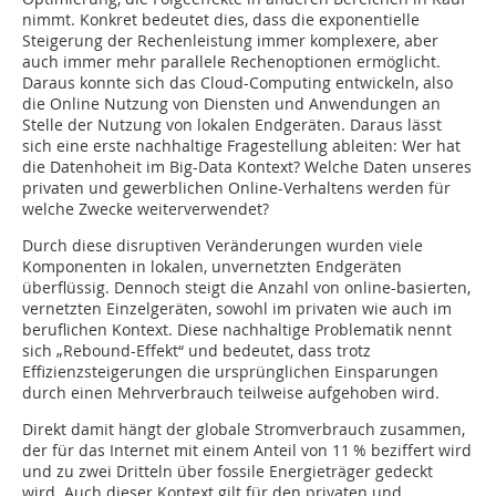
nimmt. Konkret bedeutet dies, dass die exponentielle
Steigerung der Rechenleistung immer komplexere, aber
auch immer mehr parallele Rechenoptionen ermöglicht.
Daraus konnte sich das Cloud-Computing entwickeln, also
die Online Nutzung von Diens­ten und Anwendungen an
Stelle der Nutzung von lokalen Endgeräten. Daraus lässt
sich eine erste nachhaltige Fragestellung ableiten: Wer hat
die Datenhoheit im Big-Data Kontext? Welche Daten unseres
privaten und gewerblichen Online-Verhaltens werden für
welche Zwecke weiterverwendet?
Durch diese disruptiven Veränderungen wurden viele
Komponenten in lokalen, unvernetzten Endgeräten
überflüssig. Dennoch steigt die Anzahl von online-basierten,
vernetzten Einzelgeräten, sowohl im privaten wie auch im
beruflichen Kontext. Diese nachhaltige Problematik nennt
sich „Rebound-Effekt“ und bedeutet, dass trotz
Effizienzsteigerungen die ursprünglichen Einsparungen
durch einen Mehrverbrauch teilweise aufgehoben wird.
Direkt damit hängt der globale Stromverbrauch zusammen,
der für das Internet mit einem Anteil von 11 % beziffert wird
und zu zwei Dritteln über fossile Energieträger gedeckt
wird. Auch dieser Kontext gilt für den privaten und