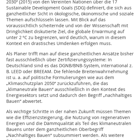
2030“ (2015) von den Vereinten Nationen über die 17
Sustainable Development Goals (SDG) definiert, die sich aus
ganzheitlicher Sicht in ökologische, ökonomische und soziale
Themen aufschlüsseln lassen. Mit Blick auf das
voraussichtlich scheiternde und von der Wissenschaft mit
Dringlichkeit diskutierte Ziel, die globale Erwärmung auf
unter 2 °C zu begrenzen, wird deutlich, warum in diesem
Kontext ein drastisches Umdenken erfolgen muss.
Als Planer trifft man auf diese ganzheitlichen Ansätze bisher
fast ausschließlich über Zertifizierungssysteme: In
Deutschland sind es das DGNB/BNB-System, international z.
B. LEED oder ­BREEAM. Die fehlende Breitenwahrnehmung
ist u. a. auf politische Formulierungen wie aus dem
„Klimaschutzplan 2050“ zurückzuführen, die das
„klimaneutrale Bauen“ ausschließlich in den Kontext des
Energiesektors setzt und dadurch den Begriff „nachhaltiges
Bauen“ abwertet.
Als wichtige Schritte in der nahen Zukunft müssen Themen
wie die Effizienzsteigerung, die Nutzung von regenerativen
Energien und die Dämmqualität als Teil des klimaneutralen
Bauens unter dem ganzheitlichen Oberbegriff
„Nachhaltiges Bauen“ subsummiert werden. Als weitere