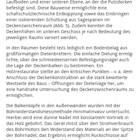
Laufboden und einer unteren Ebene, an der die Putzdecken
befestigt sind. Diese Bauweise ermöglichte eine
schallschutztechnische Entkopplung sowie das Einbringen
einer isolierenden Schüttung aus Sägespänen im
Deckenzwischenraum (Abb. 5). Zudem konnten die
Deckenhöhen im unteren Geschoss je nach Bedeutung des
jeweiligen Raums variiert werden.
In den Räumen besteht teils lediglich ein Bodenbelag aus
großformatigen Dielenbrettern. Die einfache Dielung ermög­
lichte, über die schmiedeeisernen Befestigungsnägel auch
die Lage der Deckenbalken zu bestimmen. Ein
Holzrestaurator stellte an den kritischen Punkten – v. a. dem
Anschluss der Deckenkonstruktion an die stark bewitterte
Westseite des Baus – Öffnun­gen der Dielenlage her, um
eine handnahe Untersuchung des Deckenzwischenraums zu
ermöglichen.
Die Balkenköpfe in den Außenwänden wurden mit der
Bohrwiderstandsmessmethode minimalinvasiv untersucht.
Hierbei wird eine dünne Nadel mit konstantem Vortrieb in
das Holz gebohrt. Das Gerät misst über den Stromverbrauch
des Bohrmotors den Widerstand des Materials an der Spitze
der Bohrnadel; das Ergebnis ermöglicht Rückschlüsse auf