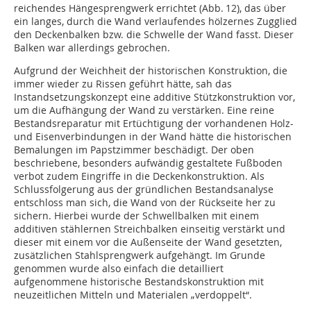
reichendes Hängesprengwerk errichtet (Abb. 12), das über
ein langes, durch die Wand verlaufendes hölzernes Zugglied
den Deckenbalken bzw. die Schwelle der Wand fasst. Dieser
Balken war allerdings gebrochen.
Aufgrund der Weichheit der historischen Konstruktion, die
immer wieder zu Rissen geführt hätte, sah das
Instandsetzungskonzept eine additive Stützkonstruktion vor,
um die Aufhängung der Wand zu verstärken. Eine reine
Bestandsreparatur mit Ertüchtigung der vorhandenen Holz-
und Eisenverbindungen in der Wand hätte die historischen
Bemalun­gen im Papstzimmer beschädigt. Der oben
beschriebene, besonders aufwändig gestaltete Fußboden
verbot zudem Eingriffe in die Deckenkonstruktion. Als
Schlussfolgerung aus der gründlichen Bestandsanalyse
entschloss man sich, die Wand von der Rückseite her zu
sichern. Hierbei wurde der Schwellbalken mit einem
additiven stählernen Streichbalken einseitig verstärkt und
dieser mit einem vor die Außenseite der Wand gesetzten,
zusätzlichen Stahlsprengwerk aufgehängt. Im Grunde
genommen wurde also einfach die detailliert
aufgenommene historische Bestandskonstruktion mit
neuzeitlichen Mitteln und Materialen „verdoppelt“.