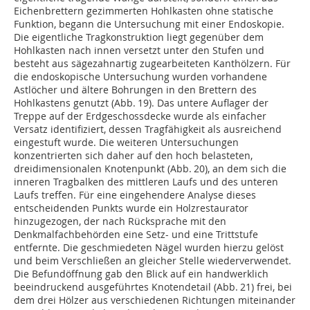
Eichenbrettern gezimmerten Hohlkasten ohne statische
Funktion, begann die Untersuchung mit einer Endoskopie.
Die eigentliche Tragkonstruktion liegt gegenüber dem
Hohlkasten nach innen versetzt unter den Stufen und
besteht aus sägezahnartig zugearbeiteten Kanthölzern. Für
die endoskopische Untersuchung wurden vorhandene
Astlöcher und ältere Bohrungen in den Brettern des
Hohlkastens genutzt (Abb. 19). Das untere Auflager der
Treppe auf der Erdgeschossdecke wurde als einfacher
Versatz identifiziert, dessen Tragfähigkeit als ausreichend
eingestuft wurde. Die weiteren Untersuchun­gen
konzentrierten sich daher auf den hoch belasteten,
dreidimensionalen Knotenpunkt (Abb. 20), an dem sich die
inneren Tragbalken des mittleren Laufs und des unteren
Laufs treffen. Für eine eingehendere Analyse dieses
entscheidenden Punkts wurde ein Holzrestaurator
hinzugezogen, der nach Rücksprache mit den
Denkmalfachbehörden eine Setz- und eine Trittstufe
entfern­te. Die geschmiedeten Nägel wurden hierzu gelöst
und beim Verschließen an gleicher Stelle wiederverwendet.
Die Befundöffnung gab den Blick auf ein handwerklich
beeindruckend ausgeführtes Knotendetail (Abb. 21) frei, bei
dem drei Hölzer aus verschiedenen Richtungen miteinander