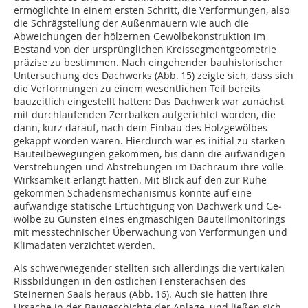
ermöglichte in einem ersten Schritt, die Verformungen, also
die Schrägstellung der Außenmauern wie auch die
Abweichungen der hölzernen Gewölbekonstruktion im
Bestand von der ursprünglichen Kreissegmentgeometrie
präzise zu bestimmen. Nach eingehender bauhistorischer
Untersuchung des Dachwerks (Abb. 15) zeigte sich, dass sich
die Verformungen zu einem wesentlichen Teil bereits
bauzeitlich eingestellt hatten: Das Dachwerk war zunächst
mit durchlaufenden Zerrbalken aufgerichtet worden, die
dann, kurz darauf, nach dem Einbau des Holzgewölbes
gekappt worden waren. Hierdurch war es initial zu starken
Bauteilbewegungen gekommen, bis dann die aufwändigen
Verstrebun­gen und Abstrebungen im Dachraum ihre volle
Wirksamkeit erlangt hatten. Mit Blick auf den zur Ruhe
gekommen Schadensmechanismus konnte auf eine
aufwändige ­statische Ertüchtigung von Dachwerk und Ge­
wölbe zu Gunsten eines engmaschigen Bau­teilmonitorings
mit messtechnischer Überwachung von Verformungen und
Klimadaten verzichtet werden.
Als schwerwiegender stellten sich allerdings die vertikalen
Rissbildungen in den östlichen Fensterachsen des
Steinernen Saals heraus (Abb. 16). Auch sie hatten ihre
Ursache in der Baugeschichte der Anlage, und ließen sich