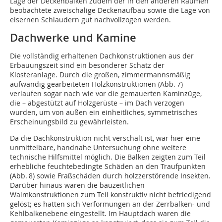
Lage der Deckenbalken zudem der in den anderen Räumen
beobachtete zweischalige Deckenaufbau sowie die Lage von
eisernen Schlaudern gut nachvollzogen werden.
Dachwerke und Kamine
Die vollständig erhaltenen Dachkonstruk­tionen aus der
Erbauungszeit sind ein besonderer Schatz der
Klosteranlage. Durch die großen, zimmermannsmäßig
aufwändig gearbeiteten Holzkonstruktionen (Abb. 7)
verlaufen sogar nach wie vor die gemauerten Kaminzüge,
die – abgestützt auf Holzgerüste – im Dach verzogen
wurden, um von außen ein einheitliches, symmetrisches
Erscheinungsbild zu gewährleisten.
Da die Dachkonstruktion nicht verschalt ist, war hier eine
unmittelbare, handnahe Untersuchung ohne weitere
technische Hilfsmittel möglich. Die Balken zeigten zum Teil
erhebliche feuchtebedingte Schäden an den Traufpunkten
(Abb. 8) sowie Fraßschäden durch holzzerstörende Insekten.
Darüber hinaus waren die bauzeitlichen
Walmkonstruktionen zum Teil konstruktiv nicht befriedigend
gelöst; es hatten sich Verformungen an der Zerrbalken- und
Kehlbalken­ebene eingestellt. Im Hauptdach waren die