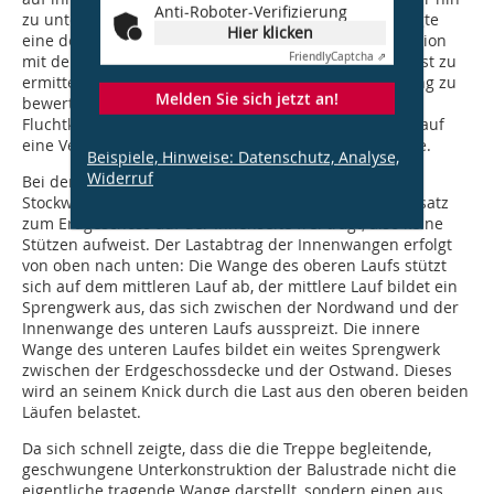
Anti-Roboter-Verifizierung
zu untersuchen. Noch während der Vorplanung erfolgte
Hier klicken
eine detaillierte Bestandsaufnahme der Tragkonstruktion
Friendly
Captcha ⇗
mit dem Ziel, die von der Treppe aufnehmbare Nutzlast zu
ermitteln, diese mit Bezug auf die tatsächliche Nutzung zu
Melden Sie sich jetzt an!
bewerten und die Ergebnisse im Brandschutz- und
Fluchtkonzept dahingehend zu berücksichtigen, dass auf
eine Verstärkung der Treppe verzichtet werden konnte.
Beispiele, Hinweise: Datenschutz, Analyse,
Widerruf
Bei der Untersuchung war insbesondere das obere
Stockwerk von Interesse, da die Treppe hier im Gegensatz
zum Erdgeschoss auf der Innenseite frei trägt, also keine
Stützen aufweist. Der Lastabtrag der Innenwangen erfolgt
von oben nach unten: Die Wange des oberen Laufs stützt
sich auf dem mittleren Lauf ab, der mittlere Lauf bildet ein
Sprengwerk aus, das sich zwischen der Nordwand und der
Innenwange des unteren Laufs ausspreizt. Die innere
Wange des unteren Laufes bildet ein weites Sprengwerk
zwischen der Erdgeschossdecke und der Ostwand. Dieses
wird an seinem Knick durch die Last aus den oberen beiden
Läufen belastet.
Da sich schnell zeigte, dass die die Treppe begleitende,
geschwungene Unterkonstruk­tion der Balustrade nicht die
eigentliche tragende Wange darstellt, sondern einen aus