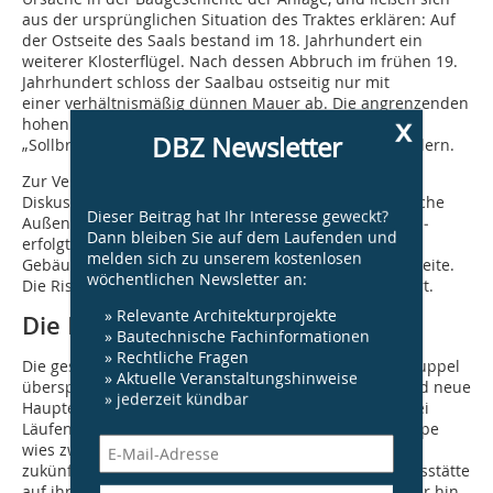
aus der ursprünglichen Situation des Traktes erklären: Auf
der Ostseite des Saals bestand im 18. Jahrhundert ein
weiterer Klosterflügel. Nach dessen Abbruch im frühen 19.
Jahrhundert schloss der Saalbau ostseitig nur mit
einer verhältnismäßig dünnen Mauer ab. Die angrenzenden
x
hohen Doppelfenster des Saals bilden eine Art
DBZ Newsletter
„Sollbruchstelle“ zwischen den massiveren Mauerpfeilern.
Zur Vermeidung weiterer Risse wurde nach intensiver
Diskus­sion beschlossen, die freistehende, dünne östliche
Dieser Beitrag hat Ihr Interesse geweckt?
Außenmauer des Saals zu stabilisieren (Abb. 17). Dies ­
Dann bleiben Sie auf dem Laufenden und
erfolgte über die Zufügung eines die histori­sche
melden sich zu unserem kostenlosen
Gebäudekubatur aufnehmenden Anbaus auf der Ostseite.
wöchentlichen Newsletter an:
Die Risse im Mauer­werk wurden kraftschlüssig injiziert.
» Relevante Architekturprojekte
Die Prunktreppe
» Bautechnische Fachinformationen
» Rechtliche Fragen
Die geschwungene, von einer freskierten hölzernen Kuppel
» Aktuelle Veranstaltungshinweise
überspannte hölzerne Treppe (Abb. 18) ist der alte und neue
» jederzeit kündbar
Haupterschließungsweg des Prälatenstocks. Die in drei
Läufen um ein rechteckiges Auge geschwungene Treppe
wies zwar keine Schäden auf, war aber aufgrund der
zukünftigen Nutzung des Gebäudes als Versammlungsstätte
auf ihre Tragfähigkeit und ihre Feuerwiderstandsdauer hin