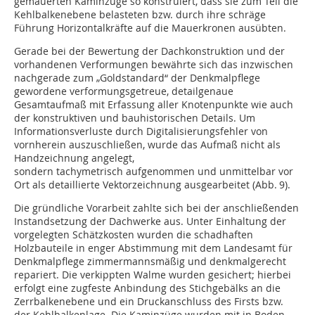
gemauerten Kaminzüge so konstruiert, dass sie zum Teil die
Kehlbalkenebene belasteten bzw. durch ihre schräge
Führung Horizontalkräfte auf die Mauerkronen ausübten.
Gerade bei der Bewertung der Dachkonstruktion und der
vorhandenen Verformun­gen bewährte sich das inzwischen
nachgerade zum „Goldstandard“ der Denkmalpflege
gewordene verformungsgetreue, detailge­naue
Gesamtaufmaß mit Erfassung aller Knotenpunkte wie auch
der konstruktiven und bauhistorischen Details. Um
Informationsverluste durch Digitalisierungsfehler von
vornherein auszuschließen, wurde das Aufmaß nicht als
Handzeichnung angelegt,
sondern tachymetrisch aufgenommen und unmittelbar vor
Ort als detaillierte Vektor­zeichnung ausgearbeitet (Abb. 9).
Die gründliche Vorarbeit zahlte sich bei der anschließenden
Instandsetzung der Dachwerke aus. Unter Einhaltung der
vorgelegten Schätzkosten wurden die schadhaften
Holzbauteile in enger Abstimmung mit dem Landesamt für
Denkmalpflege zimmermanns­mäßig und denkmalgerecht
repariert. Die verkippten Walme wurden gesichert; hierbei
erfolgt eine zugfeste Anbindung des Stich­ge­bälks an die
Zerrbalkenebene und ein Druck­anschluss des Firsts bzw.
der Kehlbalkenlage. Die Kaminzüge wurden mit in Boden­