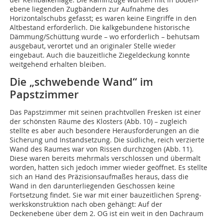
ebene liegenden Zugbändern zur Aufnahme des
Horizontalschubs gefasst; es waren keine Eingriffe in den
Altbestand erforderlich. Die kalkgebundene historische
Dämmung/Schüttung wurde – wo erforderlich – behutsam
ausgebaut, verortet und an originaler Stelle wieder
eingebaut. Auch die bauzeitliche Ziegeldeckung konnte
weitgehend erhalten bleiben.
Die „schwebende Wand“ im
Papstzimmer
Das Papstzimmer mit seinen prachtvollen Fresken ist einer
der schönsten Räume des Klosters (Abb. 10) – zugleich
stellte es aber auch besondere Herausforderungen an die
Sicherung und Instandsetzung. Die südliche, reich verzierte
Wand des Raumes war von Rissen durchzogen (Abb. 11).
Diese waren bereits mehrmals verschlossen und übermalt
worden, hatten sich jedoch immer wieder ­geöffnet. Es stellte
sich an Hand des Präzisionsaufmaßes heraus, dass die
Wand in den darunterliegenden Geschossen keine
Fortsetzung findet. Sie war mit einer bauzeitlichen Spreng­
werkskonstruktion nach oben gehängt: Auf der
Deckenebene über dem 2. OG ist ein weit in den Dachraum