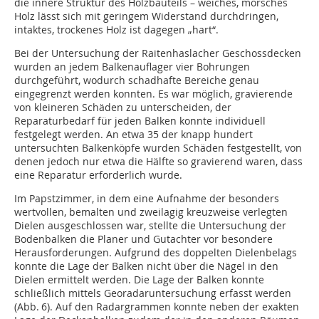
die innere Struktur des Holzbauteils – weiches, morsches
Holz lässt sich mit geringem Widerstand durchdringen,
intaktes, trockenes Holz ist dagegen „hart“.
Bei der Untersuchung der Raitenhaslacher Geschossdecken
wurden an jedem Balkenauflager vier Bohrungen
durchgeführt, wodurch schadhafte Bereiche genau
eingegrenzt werden konnten. Es war möglich, gravierende
von kleineren Schäden zu unterscheiden, der
Reparaturbedarf für jeden Balken konnte individuell
festgelegt werden. An etwa 35 der knapp hundert
untersuchten Balkenköpfe wurden Schäden festgestellt, von
denen jedoch nur etwa die Hälfte so gravierend waren, dass
eine Reparatur erforderlich wurde.
Im Papstzimmer, in dem eine Aufnahme der besonders
wertvollen, bemalten und zweilagig kreuzweise verlegten
Dielen ausgeschlossen war, stellte die Untersuchung der
Bodenbalken die Planer und Gutachter vor besondere
Herausforderungen. Aufgrund des doppelten Dielenbelags
konnte die Lage der Balken nicht über die Nägel in den
Dielen ermittelt werden. Die Lage der Balken konnte
schließlich mittels Georadaruntersuchung erfasst werden
(Abb. 6). Auf den Radargrammen konnte neben der exakten