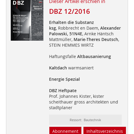
Dieser Artikel erschien in
DBZ 12/2016
Erhalten die Substanz
ksg
, Robbrecht en Daem,
Alexander
Palowski,
51N4E
, Arnke Häntsch
Mattmüller,
Marie-Theres Deutsch
,
STEIN HEMMES WIRTZ
Haftungsfalle
Altbausanierung
Kaltdach
warmsaniert
Energie Spezial
DBZ Heftpate
Prof. Johannes Kister, kister
scheithauer gross architekten und
stadtplaner
Ressort: Bautechnik
Abonnement
Inhaltsverzeichnis