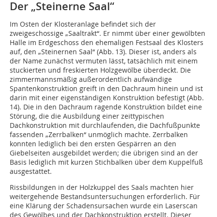
Der „Steinerne Saal“
Im Osten der Klosteranlage befindet sich der
zweigeschossige „Saaltrakt“. Er nimmt über einer gewölbten
Halle im Erdgeschoss den ehemaligen Festsaal des Klosters
auf, den „Steinernen Saal“ (Abb. 13). Dieser ist, anders als
der Name zunächst vermuten lässt, tatsächlich mit einem
stuckierten und freskier­ten Holzgewölbe überdeckt. Die
zimmermannsmäßig außerordentlich aufwändige
Spantenkonstruktion greift in den Dachraum hinein und ist
darin mit einer eigenständigen Konstruktion befestigt (Abb.
14). Die in den Dachraum ragende Konstruktion bildet eine
Störung, die die Ausbildung einer zeittypischen
Dachkonstruktion mit durchlaufenden, die Dachfußpunkte
fassenden „Zerrbalken“ unmöglich machte. Zerrbalken
konnten lediglich bei den ersten Gespärren an den
Giebelseiten ausgebildet werden; die übrigen sind an der
Basis lediglich mit kurzen Stichbalken über dem Kuppelfuß
ausgestattet.
Rissbildungen in der Holzkuppel des Saals machten hier
weitergehende Bestandsuntersuchungen erforderlich. Für
eine Klärung der Schadensursachen wurde ein Laserscan
des Gewölbes und der Dachkonstruktion erstellt. Dieser