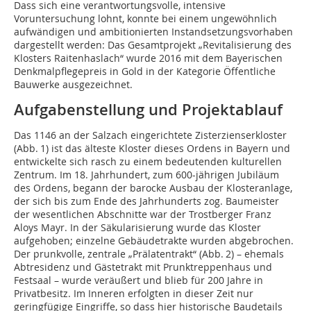
Dass sich eine verantwortungsvolle, intensive
Voruntersuchung lohnt, konnte bei einem ungewöhnlich
aufwändigen und ambitionierten Instandsetzungsvorhaben
dargestellt werden: Das Gesamtprojekt „Revitalisierung des
Klosters Raitenhaslach“ wurde 2016 mit dem Bayerischen
Denkmalpflegepreis in Gold in der Kategorie Öffentliche
Bauwerke ausgezeichnet.
Aufgabenstellung und Projektablauf
Das 1146 an der Salzach eingerichtete Zisterzienserkloster
(Abb. 1) ist das älteste Kloster dieses Ordens in Bayern und
entwickelte sich rasch zu einem bedeutenden kulturellen
Zentrum. Im 18. Jahrhundert, zum 600-jährigen Jubiläum
des Ordens, begann der barocke Ausbau der Klosteranlage,
der sich bis zum Ende des Jahrhunderts zog. Baumeister
der wesentlichen Abschnitte war der Trostberger Franz
Aloys Mayr. In der Säkularisierung wurde das Kloster
aufgehoben; einzelne Gebäudetrakte wurden abgebrochen.
Der prunk­volle, zentrale „Prälatentrakt“ (Abb. 2) – ehemals
Abtresidenz und Gästetrakt mit Prunktreppenhaus und
Festsaal – wurde veräußert und blieb für 200 Jahre in
Privatbesitz. Im Inneren erfolgten in dieser Zeit nur
geringfügige Eingriffe, so dass hier historische Baudetails