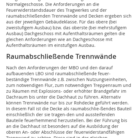
Normalgeschosse. Die Anforderungen an die
Feuerwiderstandsdauer des Tragwerkes und der
raumabschließenden Trennwände und Decken ergeben sich
aus der jeweiligen Gebäudeklasse. Für das obere (bei
zweistufigem Ausbau) bzw. das oberste (bei mehrstufigem
Ausbau) Dachgeschoss mit Aufenthaltsräumen gelten die
gleichen Anforderungen wie an Dachgeschosse mit
Aufenthaltsräumen im einstufigen Ausbau.
Raumabschließende Trennwände
Nach den Anforderungen der MBO und den darauf
aufbauenden LBO sind raumabschließende feuer­
beständige Trennwände z.B. zwischen Nut­zungs­einheiten,
zum notwendigen Flur, zum notwen­digen Treppenraum und
zu Räumen mit Explosions- oder erhöhter Brandgefahr im
Dachraum bis unter die Dach­haut zu führen. Alternativ
können Trennwände nur bis zur Rohdecke geführt werden.
In diesem Fall ist die Decke als raumabschlie-ßendes Bauteil
einschließlich der sie tragen-den und aussteifenden
Bauteile feuerhemmend herzustellen. Bei der Führung bis
an die Dachhaut ist besonders auf die Ausbildung der
oberen An- oder Abschlüsse der feuerwiderstandfähigen
Trennwand zu achten. Diese sind in der gleichen