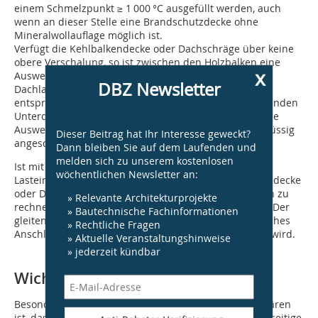
einem Schmelzpunkt ≥ 1 000 °C ausgefüllt werden, auch
wenn an dieser Stelle eine Brandschutz­decke ohne
Mineralwollauflage möglich ist.
Verfügt die Kehlbalkendecke oder Dachschräge über keine
obere Verschalung, so ist zwischen den Holzbalken eine
x
Auswechslung aus UD- und CD-Profilen (alternativ aus
DBZ Newsletter
Dachlatten) einzubauen. Diese Auswechslung ist
entsprechend der Beplankungsdicke der feuerhemmenden
Unterdecke (min. jedoch 15 mm) auszuführen. An diese
Auswechslung kann die Montagewand dann kraftschlüssig
Dieser Beitrag hat Ihr Interesse geweckt?
angeschlossen werden.
Dann bleiben Sie auf dem Laufenden und
melden sich zu unserem kostenlosen
Ist mit einer Deckendurchbiegung ≥ 10 mm infolge
wöchentlichen Newsletter an:
Lasteinwirkung oder einer Verformung der Holzbalkendecke
oder Dachschräge z. B. durch auftretende Windkräften zu
» Relevante Architekturprojekte
rechnen, ist ggf. der Anschluss gleitend auszuführen. Der
» Bautechnische Fachinformationen
gleitende Anschluss wird gebildet, indem ein zusätzliches
» Rechtliche Fragen
Anschlussholz oder ein Gipsplattenbündel eingebaut wird.
» Aktuelle Veranstaltungshinweise
» jederzeit kündbar
Wichtig:
Besonders zu beachten und unbedingt vorher abzuklären
ist, dass die Anschlüsse der Trennwände an die unterseitige