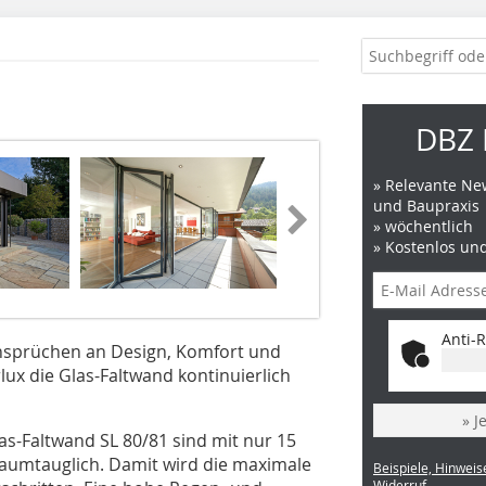
DBZ 
» Relevante New
und Baupraxis
» wöchentlich
» Kostenlos un
Anti-R
Ansprüchen an Design, Komfort und
lux die Glas-Faltwand kontinuierlich
» J
-Faltwand SL 80/81 sind mit nur 15
umtauglich. Damit wird die maximale
Beispiele, Hinweis
Widerruf