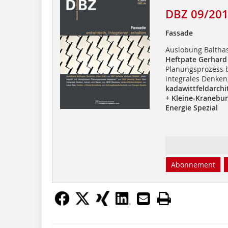
DBZ 09/20
Fassade
Auslobung Baltha
Heftpate Gerhard
Planungsprozess 
integrales Denke
kadawittfeldarchi
+ Kleine-Kranebu
Energie Spezial
Abonnement