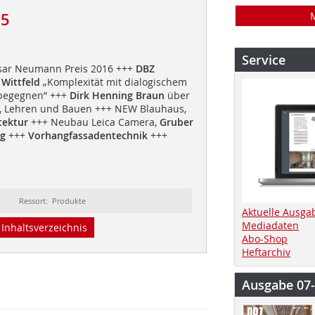
15
Service
sar Neumann Preis 2016 +++
DBZ
 Wittfeld
„Komplexität mit dialogischem
begegnen” +++
Dirk Henning Braun
über
n, Lehren und Bauen +++ NEW Blauhaus,
tektur
+++ Neubau Leica Camera,
Gruber
rg
+++
Vorhangfassadentechnik
+++
Ressort: Produkte
Aktuelle Ausga
Mediadaten
Inhaltsverzeichnis
Abo-Shop
Heftarchiv
Ausgabe 07