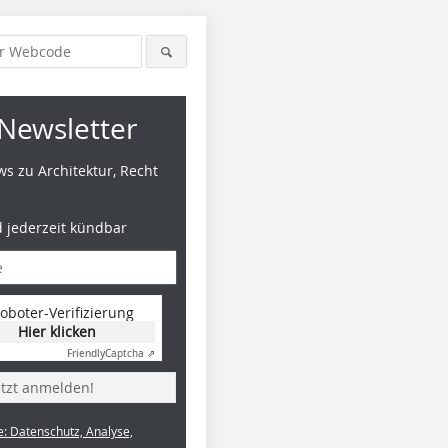
Newsletter
s zu Architektur, Recht
d jederzeit kündbar
oboter-Verifizierung
Hier klicken
Friendly
Captcha ⇗
etzt anmelden!
e: Datenschutz, Analyse,