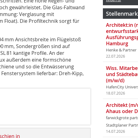
schritten. Eine hohe Regen- und
noch gewährleistet. Die Glas-Faltwand
Stellenmark
ämmung: Verglasung mit
m Float). Die Profiltechnik sorgt für
Architekt:in 
entwurfsstar
Ausführungsp
04 mm Ansichtsbreite im Flügelstoß
Hamburg
000 mm, Sondergrößen sind auf
Henke & Partner
L 81 kantige Profile. An der
22.07.2026
rlux außerdem eine formschöne
chiene und so die Entwässerung
Wiss. Mitarbei
s Fenstersystem lieferbar: Dreh-Kipp,
und Städteba
(m/w/d)
HafenCity Univer
18.07.2026
Architekt (m/
Ahaus oder 
farwickgrote par
Stadtplaner Par
14.07.2026
schien in