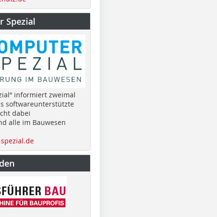
 Spezial
ial“ informiert zweimal
as softwareunterstützte
cht dabei
nd alle im Bauwesen
spezial.de
nden