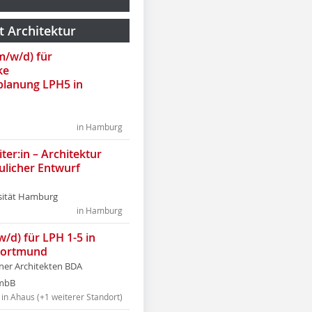
t Architektur
(m/w/d) für
ke
lanung LPH5 in
in Hamburg
ter:in – Architektur
ulicher Entwurf
sität Hamburg
in Hamburg
w/d) für LPH 1-5 in
Dortmund
tner Architekten BDA
tmbB
in Ahaus (+1 weiterer Standort)