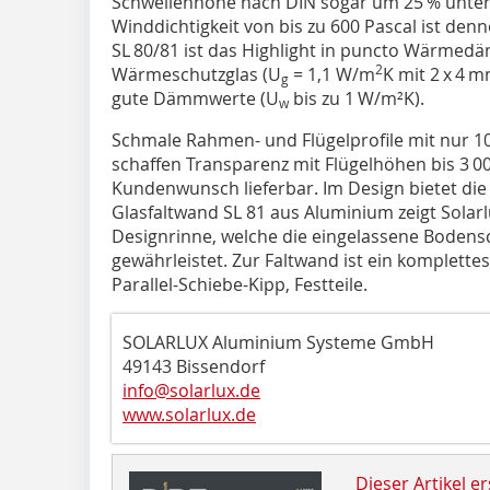
Schwellen­höhe nach DIN sogar um 25 % unter
Winddichtigkeit von bis zu 600 Pascal ist den
SL 80/81 ist das Highlight in puncto Wärmed
2
Wärmeschutzglas (U
= 1,1 W/m
K mit 2 x 4 m
g
gute Dämmwerte (U
bis zu 1 W/m²K).
w
Schmale Rahmen- und Flügelprofile mit nur 1
schaffen Transparenz mit Flügelhöhen bis 3 
Kundenwunsch lieferbar. Im Design bietet die S
Glasfaltwand SL 81 aus Aluminium zeigt Sola
Designrinne, welche die eingelassene Bodens
gewährleistet. Zur Faltwand ist ein komplette
Parallel-Schiebe-Kipp, Festteile.
SOLARLUX Aluminium Systeme GmbH
49143 Bissendorf
info@solarlux.de
www.solarlux.de
Dieser Artikel er