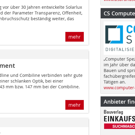
 vor über 30 Jahren entwickelte Solarlux
CS Computer
d der Parameter Transparenz, Offenheit,
ruchsschutz beständig weiter, das
mehr
„Computer Spez
ement
im Jahr über d
Bauen und spri
line und Combiline verbinden sehr gute
fachübergreife
einer schlanken Optik, bei einer
Tätigen an.
143 mm bzw. 147 mm bei der Combiline.
www.computer-
Anbieter fi
mehr
z