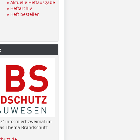
» Aktuelle Heftausgabe
» Heftarchiv
» Heft bestellen
z
z“ informiert zweimal im
das Thema Brandschutz
hutz.de