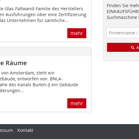
Finden Sie mehr
tte Glas-Faltwand-Familie des Herstellers
EINKAUFSFÜHRE
gen Ausführungen über eine Zertifizierung
Suchmaschine f
das Unternehmen für sämtliche...
mehr
A
ete Räume
il von Amsterdam, steht ein
ebäude, entworfen von BNLA-
nahe des Kanals Buiten-IJ ein Gebäude
rderungen...
mehr
essum
Kontakt