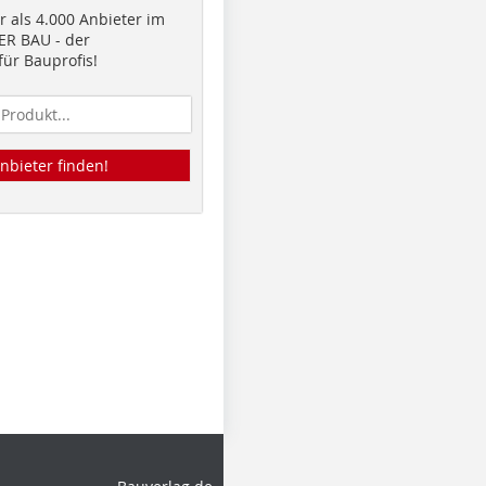
 als 4.000 Anbieter im
R BAU - der
ür Bauprofis!
nbieter finden!