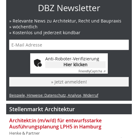
DBZ Newsletter
» Relevante News zu Architektur, Recht und Baupraxis
» wöchentlich
» Kostenlos und jederzeit kündbar
Anti-Roboter-Verifizierung
Hier klicken
Friendly
Captcha ⇗
» Jetzt anmelden!
Beispiele, Hinweise: Datenschutz, Analyse, Widerruf
Stellenmarkt Architektur
Architekt:in (m/w/d) für entwurfsstarke
Ausführungsplanung LPH5 in Hamburg
Henke & Partner