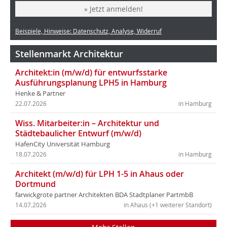
» Jetzt anmelden!
Beispiele, Hinweise: Datenschutz, Analyse, Widerruf
Stellenmarkt Architektur
Architekt:in (m/w/d) für entwurfsstarke
Ausführungsplanung LPH5 in Hamburg
Henke & Partner
22.07.2026
in Hamburg
Wiss. Mitarbeiter:in – Architektur und
Städtebaulicher Entwurf (m/w/d)
HafenCity Universität Hamburg
18.07.2026
in Hamburg
Architekt (m/w/d) für LPH 1-5 in Ahaus oder
Dortmund
farwickgrote partner Architekten BDA Stadtplaner PartmbB
14.07.2026
in Ahaus (+1 weiterer Standort)