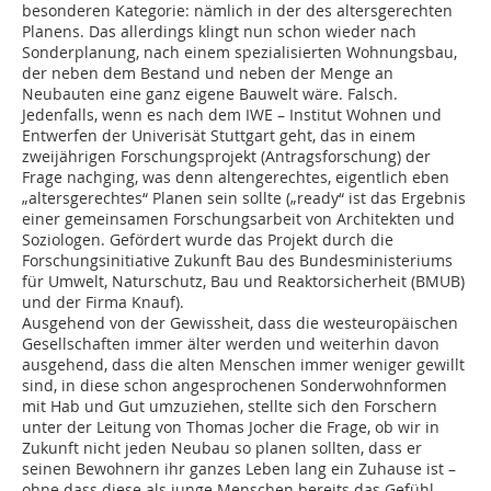
besonderen Kategorie: nämlich in der des altersgerechten
Planens. Das allerdings klingt nun schon wieder nach
Sonderplanung, nach einem spezialisierten Wohnungsbau,
der neben dem Bestand und neben der Menge an
Neubauten eine ganz eigene Bauwelt wäre. Falsch.
Jedenfalls, wenn es nach dem IWE – Institut Wohnen und
Entwerfen der Univerisät Stuttgart geht, das in einem
zweijährigen Forschungsprojekt (Antragsforschung) der
Frage nachging, was denn altengerechtes, eigentlich eben
„altersgerechtes“ Planen sein sollte („ready“ ist das Ergebnis
einer gemeinsamen Forschungsarbeit von Architekten und
Soziologen. Gefördert wurde das Projekt durch die
Forschungsinitiative Zukunft Bau des Bundesministeriums
für Umwelt, Naturschutz, Bau und Reaktorsicherheit (BMUB)
und der Firma Knauf).
Ausgehend von der Gewissheit, dass die westeuropäischen
Gesellschaften immer älter werden und weiterhin davon
ausgehend, dass die alten Menschen immer weniger gewillt
sind, in diese schon angesprochenen Sonderwohnformen
mit Hab und Gut umzuziehen, stellte sich den Forschern
unter der Leitung von Thomas Jocher die Frage, ob wir in
Zukunft nicht jeden Neubau so planen sollten, dass er
seinen Bewohnern ihr ganzes Leben lang ein Zuhause ist –
ohne dass diese als junge Menschen bereits das Gefühl