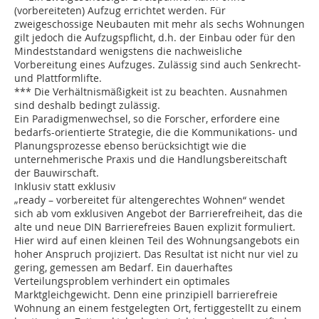
(vorbereiteten) Aufzug errichtet werden. Für
zweigeschossige Neubauten mit mehr als sechs Wohnungen
gilt jedoch die Aufzugspflicht, d.h. der Einbau oder für den
Mindeststandard wenigstens die nachweisliche
Vorbereitung eines Aufzuges. Zulässig sind auch Senkrecht-
und Plattformlifte.
*** Die Verhältnismäßigkeit ist zu beachten. Ausnahmen
sind deshalb bedingt zulässig.
Ein Paradigmenwechsel, so die Forscher, erfordere eine
bedarfs-orientierte Strategie, die die Kommunikations- und
Planungsprozesse ebenso berücksichtigt wie die
unternehmerische Praxis und die Handlungsbereitschaft
der Bauwirschaft.
Inklusiv statt exklusiv
„ready – vorbereitet für altengerechtes Wohnen“ wendet
sich ab vom exklusiven Angebot der Barrierefreiheit, das die
alte und neue DIN Barrierefreies Bauen explizit formuliert.
Hier wird auf einen kleinen Teil des Wohnungsangebots ein
hoher Anspruch projiziert. Das Resultat ist nicht nur viel zu
gering, gemessen am Bedarf. Ein dauerhaftes
Verteilungsproblem verhindert ein optimales
Marktgleichgewicht. Denn eine prinzipiell barrierefreie
Wohnung an einem festgelegten Ort, fertiggestellt zu einem