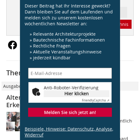
Dieser Beitrag hat Ihr Interesse geweckt?
Dann bleiben Sie auf dem Laufenden und
Ressort: Aktuell
melden sich zu unserem kostenlosen
wöchentlichen Newsletter an:
Abonnement
Inhaltsverzeichnis
» Relevante Architekturprojekte
» Bautechnische Fachinformationen
» Rechtliche Fragen
» Aktuelle Veranstaltungshinweise
» jederzeit kündbar
Thematisch passende Artikel:
Ausgabe 03/2015
Anti-Roboter-Verifizierung
Hier klicken
Altengerecht? Altersgerecht? Be- und
Friendly
Captcha ⇗
Erkenntnisse
Melden Sie sich jetzt an!
Mit welchem Schwerpunkt des
Barrierefreien Bauens wollen wir eigentlich
die Märzausgabe der DBZ inhaltlich
Beispiele, Hinweise: Datenschutz, Analyse,
belegen? Diese Frage haben wir mit
Widerruf
unserem Heftpaten Prof. Dr.-Ing. Gerhard