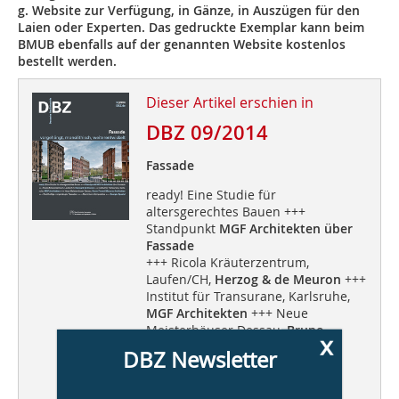
g. Website zur Verfügung, in Gänze, in Auszügen für den
Laien oder Experten. Das gedruckte Exemplar kann beim
BMUB ebenfalls auf der genannten Website kostenlos
bestellt werden.
Dieser Artikel erschien in
DBZ 09/2014
Fassade
ready! Eine Studie für
altersgerechtes Bauen +++
Standpunkt
MGF Architekten über
Fassade
+++ Ricola Kräuterzentrum,
Laufen/CH,
Herzog & de Meuron
+++
Institut für Transurane, Karlsruhe,
MGF Architekten
+++ Neue
Meisterhäuser Dessau,
Bruno
x
Fioretti Marquez Architekten
DBZ Newsletter
+++ Nachhaltige vorgehängte
Fassaden +++
Aluminium-
Composites +++
Energie Spezial