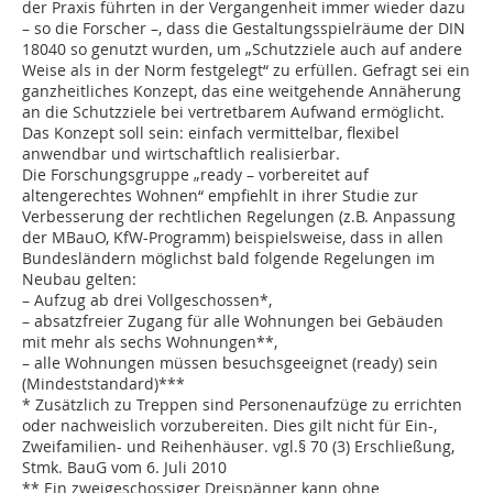
der Praxis führten in der Vergangenheit immer wieder dazu
– so die Forscher –, dass die Gestaltungsspielräume der DIN
18040 so genutzt wurden, um „Schutzziele auch auf andere
Weise als in der Norm festgelegt“ zu erfüllen. Gefragt sei ein
ganzheitliches Konzept, das eine weitgehende Annäherung
an die Schutzziele bei vertretbarem Aufwand ermöglicht.
Das Konzept soll sein: einfach vermittelbar, flexibel
anwendbar und wirtschaftlich realisierbar.
Die Forschungsgruppe „ready – vorbereitet auf
altengerechtes Wohnen“ empfiehlt in ihrer Studie zur
Verbesserung der rechtlichen Regelungen (z.B. Anpassung
der MBauO, KfW-Programm) beispielsweise, dass in allen
Bundesländern möglichst bald folgende Regelungen im
Neubau gelten:
– Aufzug ab drei Vollgeschossen*,
– absatzfreier Zugang für alle Wohnungen bei Gebäuden
mit mehr als sechs Wohnungen**,
– alle Wohnungen müssen besuchsgeeignet (ready) sein
(Mindeststandard)***
* Zusätzlich zu Treppen sind Personenaufzüge zu errichten
oder nachweislich vorzubereiten. Dies gilt nicht für Ein-,
Zweifamilien- und Reihenhäuser. vgl.§ 70 (3) Erschließung,
Stmk. BauG vom 6. Juli 2010
** Ein zweigeschossiger Dreispänner kann ohne