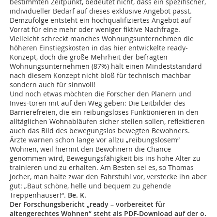
bestimmten Zeitpunkt, bedeutet nicht, dass ein spezifischer,
individueller Bedarf auf dieses exklusive Angebot passt.
Demzufolge entsteht ein hochqualifiziertes Angebot auf
Vorrat für eine mehr oder weniger fiktive Nachfrage.
Vielleicht schreckt manches Wohnungsunternehmen die
höheren Einstiegskosten in das hier entwickelte ready-
Konzept, doch die große Mehrheit der befragten
Wohnungsunternehmen (87%) hält einen Mindeststandard
nach diesem Konzept nicht bloß für technisch machbar
sondern auch für sinnvoll!
Und noch etwas möchten die Forscher den Planern und
Inves-toren mit auf den Weg geben: Die Leitbilder des
Barrierefreien, die ein reibungsloses Funktionieren in den
alltäglichen Wohnabläufen sicher stellen sollen, reflektieren
auch das Bild des bewegungslos bewegten Bewohners.
Ärzte warnen schon lange vor allzu „reibungslosem“
Wohnen, weil hiermit den Bewohnern die Chance
genommen wird, Bewegungsfähigkeit bis ins hohe Alter zu
trainieren und zu erhalten. Am Besten sei es, so Thomas
Jocher, man halte zwar den Fahrstuhl vor, verstecke ihn aber
gut: „Baut schöne, helle und bequem zu gehende
Treppenhäuser!“.
Be. K.
Der Forschungsbericht „ready – vorbereitet für
altengerechtes Wohnen“ steht als PDF-Download auf der o.