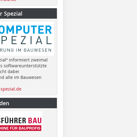
 Spezial
ial“ informiert zweimal
as softwareunterstützte
cht dabei
nd alle im Bauwesen
spezial.de
nden