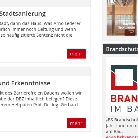
Stadtsanierung
Stadt, dann das Haus. Was Arno Lederer
türlich immer noch Geltung und wenn
 so häufig zitierte Sentenz nicht die
Brandschut
mehr
 und Erkenntnisse
 des Barrierefreien Bauens wollen wir
abe der DBZ inhaltlich belegen? Diese
erem Heftpaten Prof. Dr.-Ing. Gerhard
„BS Brandschut
mehr
Jahr rund um 
am Bau.
www.bsbrandsc