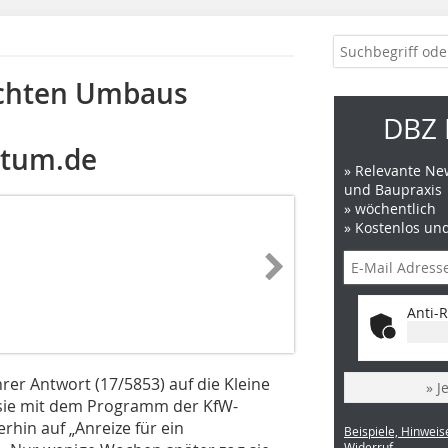
echten Umbaus
DBZ 
tum.de
» Relevante New
und Baupraxis
» wöchentlich
» Kostenlos un
Anti-R
rer Antwort (17/5853) auf die Kleine
» J
s sie mit dem Programm der KfW-
hin auf „Anreize für ein
Beispiele, Hinweis
Widerruf