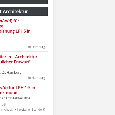
t Architektur
(m/w/d) für
ke
lanung LPH5 in
in Hamburg
ter:in – Architektur
ulicher Entwurf
sität Hamburg
in Hamburg
w/d) für LPH 1-5 in
Dortmund
tner Architekten BDA
tmbB
in Ahaus (+1 weiterer Standort)