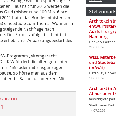
 Nur wenige Wochen später zog sie
senen Haushalt für 2012 werden die
Stellenmark
s Geld (bisher rund 100 Mio. € pro
ai 2011 hatte das Bundesministerium
Architekt:in 
BS) eine Studie zum Thema „Wohnen im
entwurfsstar
stig steigende Nachfrage nach
Ausführungsp
. Der Studie zufolge besteht bei
Hamburg
te erheblicher Anpassungsbedarf des
Henke & Partner
22.07.2026
s KfW-Programm „Altersgerecht
Wiss. Mitarbei
ie KfW fördert die altersgerechten
und Städteba
mm 455) oder mit zinsgünstigen
(m/w/d)
pause, so hörte man aus dem
HafenCity Univer
 über die Sache nachdenken. Mit
18.07.2026
Architekt (m/
Ahaus oder 
schien in
farwickgrote par
Stadtplaner Par
11
14.07.2026