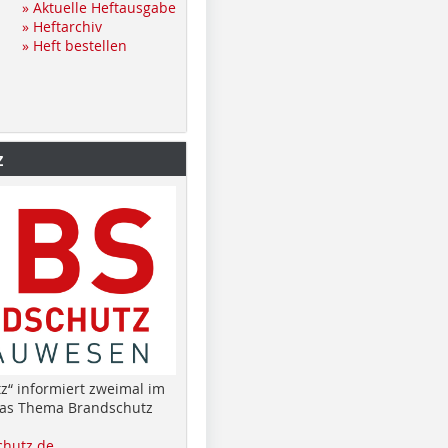
» Aktuelle Heftausgabe
» Heftarchiv
» Heft bestellen
z
z“ informiert zweimal im
das Thema Brandschutz
hutz.de