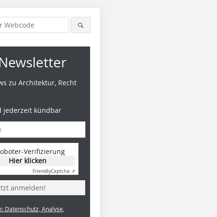
Newsletter
s zu Architektur, Recht
d jederzeit kündbar
oboter-Verifizierung
Hier klicken
Friendly
Captcha ⇗
etzt anmelden!
e: Datenschutz, Analyse,