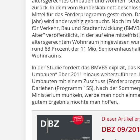
altersgerechtes Umbauen und Wohnen“ setze.
zurück. In dem vom Bundes­kabinett beschlos
Mittel für das Förderprogramm gestrichen. Da
Jahr) wird anderweitig gebraucht. Noch im M
für Verkehr, Bau und Stadtentwicklung (BMV
Alter“ veröffentlicht, in der auf eine mittelfri
altersgerechtem Wohnraum hingewiesen wurde
rund 83 Prozent der 11 Mio. Seniorenhaushal
Wohnraums.
In der Studie fordert das BMVBS explizit, da
Umbauen“ über 2011 hinaus weiterzuführen. D
Umbauten mit einem Zuschuss (Förderprogra
Darlehen (Programm 155). Nach der Sommer
Ministerium munkeln, werde man noch einmal
gutem Ergebnis möchte man hoffen.
Dieser Artikel er
DBZ 09/20