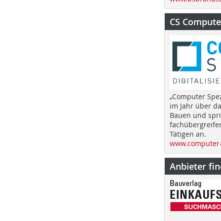
CS Computer
„Computer Spez
im Jahr über d
Bauen und spri
fachübergreife
Tätigen an.
www.computer-
Anbieter fi