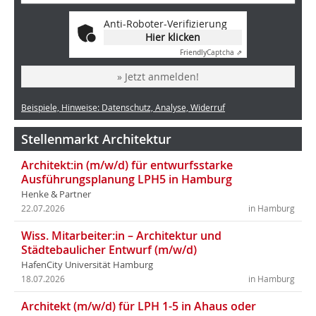
Anti-Roboter-Verifizierung
Hier klicken
Friendly
Captcha ⇗
» Jetzt anmelden!
Beispiele, Hinweise: Datenschutz, Analyse, Widerruf
Stellenmarkt Architektur
Architekt:in (m/w/d) für entwurfsstarke
Ausführungsplanung LPH5 in Hamburg
Henke & Partner
22.07.2026
in Hamburg
Wiss. Mitarbeiter:in – Architektur und
Städtebaulicher Entwurf (m/w/d)
HafenCity Universität Hamburg
18.07.2026
in Hamburg
Architekt (m/w/d) für LPH 1-5 in Ahaus oder