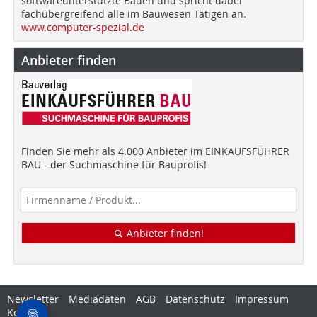
softwareunterstützte Bauen und spricht dabei
fachübergreifend alle im Bauwesen Tätigen an.
www.computer-spezial.de
Anbieter finden
Finden Sie mehr als 4.000 Anbieter im EINKAUFSFÜHRER
BAU - der Suchmaschine für Bauprofis!
Anbieter finden!
Newsletter
Mediadaten
AGB
Datenschutz
Impressum
Kontakt