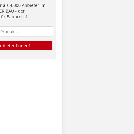
 als 4.000 Anbieter im
R BAU - der
ür Bauprofis!
nbieter finden!