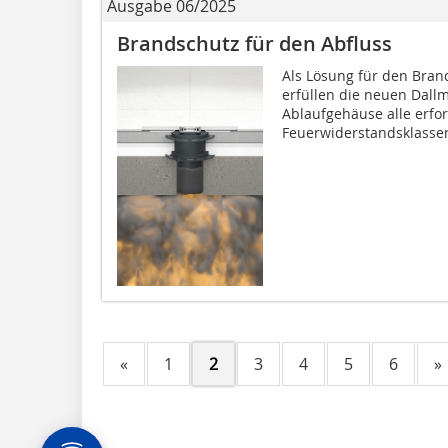
Ausgabe 06/2025
Brandschutz für den Abfluss
Als Lösung für den Bra
erfüllen die neuen Dall
Ablaufgehäuse alle erfo
Feuerwiderstandsklassen.
«
1
2
3
4
5
6
»