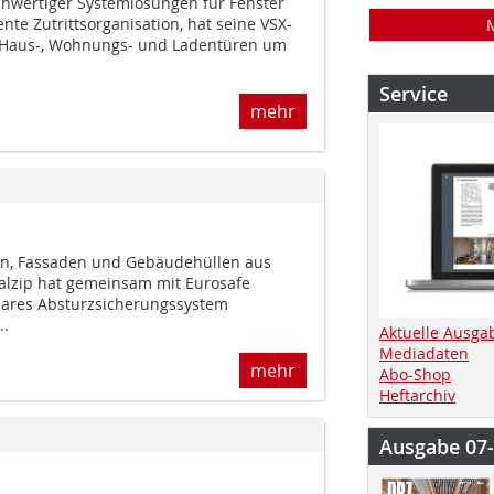
chwertiger System­lösungen für Fenster
nte Zutrittsorganisation, hat seine VSX-
n Haus-, Wohnungs- und Ladentüren um
Service
mehr
rn, Fassaden und Gebäudehüllen aus
alzip hat gemeinsam mit Eurosafe
bares Absturzsicherungssystem
..
Aktuelle Ausga
Mediadaten
mehr
Abo-Shop
Heftarchiv
Ausgabe 07