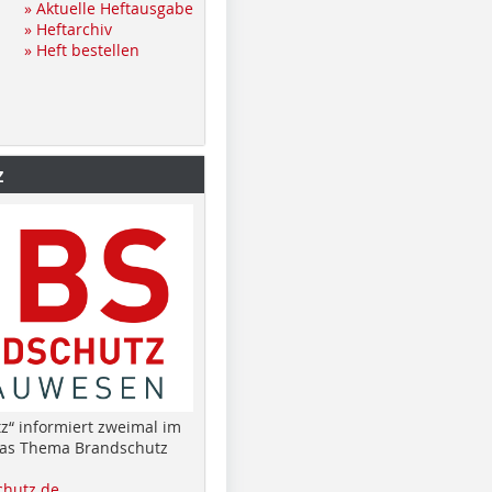
» Aktuelle Heftausgabe
» Heftarchiv
» Heft bestellen
z
z“ informiert zweimal im
das Thema Brandschutz
hutz.de