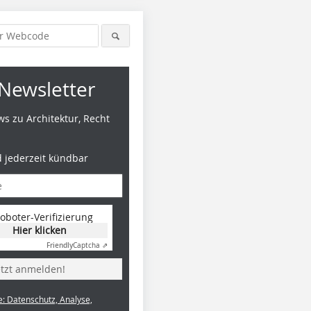
Newsletter
s zu Architektur, Recht
d jederzeit kündbar
oboter-Verifizierung
Hier klicken
Friendly
Captcha ⇗
etzt anmelden!
e: Datenschutz, Analyse,