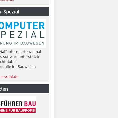
 Spezial
ial“ informiert zweimal
as softwareunterstützte
cht dabei
nd alle im Bauwesen
spezial.de
nden