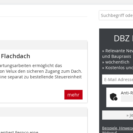
DBZ 
» Relevante New
 Flachdach
und Baupraxis
» wöchentlich
rtungsarbeiten ermöglicht das
» Kostenlos un
von Velux den sicheren Zugang zum Dach.
ine separat zu bestellende Steuereinheit
Anti-R
mehr
» J
Beispiele, Hinweis
ntiert Fernco eine
Widerruf