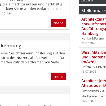
 die einfach zu nutzen und nachhaltig
 verpackten Säcke werden einfach aus der
Stellenmark
d für...
Architekt:in 
mehr
entwurfsstar
Ausführungsp
Hamburg
Henke & Partner
22.07.2026
erkennung
Wiss. Mitarbei
to eine Gesichtserkennungslösung auf den
und Städteba
esicht des Nutzers als Ausweis dient. Das
(m/w/d)
marten Zutrittsplattformen von Salto
HafenCity Univer
18.07.2026
mehr
Architekt (m/
Ahaus oder 
farwickgrote par
Stadtplaner Par
14.07.2026