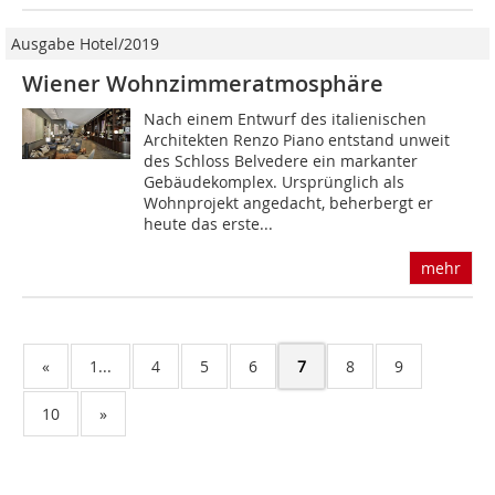
Ausgabe Hotel/2019
Wiener Wohnzimmeratmosphäre
Nach einem Entwurf des italienischen
Architekten Renzo Piano entstand unweit
des Schloss Belvedere ein markanter
Gebäudekomplex. Ursprünglich als
Wohnprojekt angedacht, beherbergt er
heute das erste...
mehr
«
1...
4
5
6
7
8
9
10
»