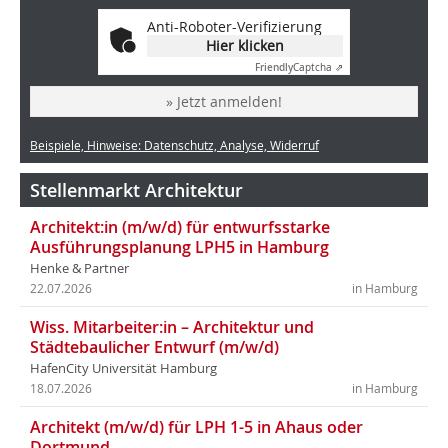
Anti-Roboter-Verifizierung
Hier klicken
Friendly
Captcha ⇗
» Jetzt anmelden!
Beispiele, Hinweise: Datenschutz, Analyse, Widerruf
Stellenmarkt Architektur
Architekt:in (m/w/d) für entwurfsstarke
Ausführungsplanung LPH5 in Hamburg
Henke & Partner
22.07.2026
in Hamburg
Wiss. Mitarbeiter:in – Architektur und
Städtebaulicher Entwurf (m/w/d)
HafenCity Universität Hamburg
18.07.2026
in Hamburg
Architekt (m/w/d) für LPH 1-5 in Ahaus oder
Dortmund