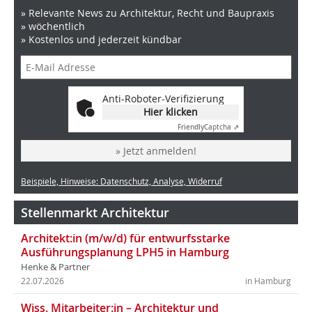
» Relevante News zu Architektur, Recht und Baupraxis
» wöchentlich
» Kostenlos und jederzeit kündbar
Anti-Roboter-Verifizierung
Hier klicken
Friendly
Captcha ⇗
» Jetzt anmelden!
Beispiele, Hinweise: Datenschutz, Analyse, Widerruf
Stellenmarkt Architektur
Architekt:in (m/w/d) für entwurfsstarke
Ausführungsplanung LPH5 in Hamburg
Henke & Partner
22.07.2026
in Hamburg
Wiss. Mitarbeiter:in – Architektur und