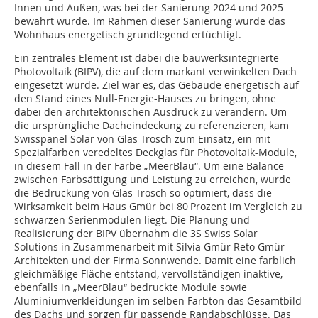
Innen und Außen, was bei der Sanierung 2024 und 2025
bewahrt wurde. Im Rahmen dieser Sanierung wurde das
Wohnhaus energetisch grundlegend ertüchtigt.
Ein zentrales Element ist dabei die bauwerks­integrierte
Photovoltaik (BIPV), die auf dem markant verwinkelten Dach
eingesetzt wurde. Ziel war es, das Gebäude energetisch auf
den Stand eines Null-Energie-Hauses zu bringen, ohne
dabei den architektonischen Ausdruck zu verändern. Um
die ursprüngliche Dacheindeckung zu referenzieren, kam
Swisspanel Solar von Glas Trösch zum Einsatz, ein mit
Spezialfarben veredeltes Deckglas für Photovoltaik-Module,
in diesem Fall in der Farbe „MeerBlau“. Um eine Balance
zwischen Farbsättigung und Leistung zu erreichen, wurde
die Bedruckung von Glas Trösch so optimiert, dass die
Wirksamkeit beim Haus Gmür bei 80 Prozent im Vergleich zu
schwarzen Serienmodulen liegt. Die Planung und
Realisierung der BIPV übernahm die 3S Swiss Solar
Solutions in Zusammenarbeit mit Silvia Gmür Reto Gmür
Architekten und der Firma Sonnwende. Damit eine farblich
gleichmäßige Fläche entstand, vervollständigen inaktive,
ebenfalls in „MeerBlau“ bedruckte Module sowie
Aluminiumverkleidungen im selben Farbton das Gesamtbild
des Dachs und sorgen für passende Randabschlüsse. Das