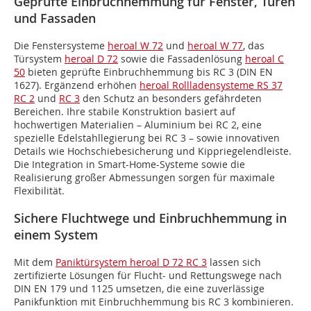
Geprüfte Einbruchhemmung für Fenster, Türen
und Fassaden
Die Fenstersysteme
heroal W 72
und
heroal W 77
, das
Türsystem
heroal D 72
sowie die Fassadenlösung
heroal C
50
bieten geprüfte Einbruchhemmung bis RC 3 (DIN EN
1627). Ergänzend erhöhen
heroal Rollladensysteme RS 37
RC 2
und
RC 3
den Schutz an besonders gefährdeten
Bereichen. Ihre stabile Konstruktion basiert auf
hochwertigen Materialien – Aluminium bei RC 2, eine
spezielle Edelstahllegierung bei RC 3 – sowie innovativen
Details wie Hochschiebesicherung und Kippriegelendleiste.
Die Integration in Smart-Home-Systeme sowie die
Realisierung großer Abmessungen sorgen für maximale
Flexibilität.
Sichere Fluchtwege und Einbruchhemmung in
einem System
Mit dem
Paniktürsystem heroal D 72 RC 3
lassen sich
zertifizierte Lösungen für Flucht- und Rettungswege nach
DIN EN 179 und 1125 umsetzen, die eine zuverlässige
Panikfunktion mit Einbruchhemmung bis RC 3 kombinieren.