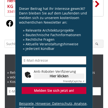
heroal-Johann Henkenjohann GmbH & Co.
KG
Dieser Beitrag hat Ihr Interesse geweckt?
33415 Verl
Dann bleiben Sie auf dem Laufenden und
melden sich zu unserem kostenlosen
wöchentlichen Newsletter an:
» Relevante Architekturprojekte
» Bautechnische Fachinformationen
» Rechtliche Fragen
» Aktuelle Veranstaltungshinweise
» jederzeit kündbar
DBZ Newsletter
Anti-Roboter-Verifizierung
» Relevante News zu Architektur, Recht und Baupraxis
Hier klicken
» wöchentlich
» Kostenlos und jederzeit kündbar
Friendly
Captcha ⇗
Melden Sie sich jetzt an!
Anti-Roboter-Verifizierung
Beispiele, Hinweise: Datenschutz, Analyse,
Hier klicken