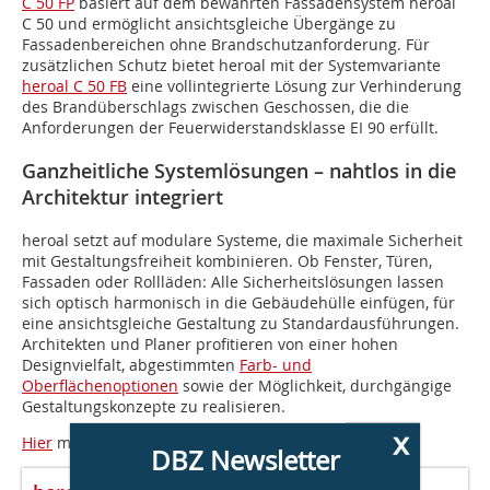
C 50 FP
basiert auf dem bewährten Fassadensystem heroal
C 50 und ermöglicht ansichtsgleiche Übergänge zu
Fassadenbereichen ohne Brandschutzanforderung. Für
zusätzlichen Schutz bietet heroal mit der Systemvariante
heroal C 50 FB
eine vollintegrierte Lösung zur Verhinderung
des Brandüberschlags zwischen Geschossen, die die
Anforderungen der Feuerwiderstandsklasse EI 90 erfüllt.
Ganzheitliche Systemlösungen – nahtlos in die
Architektur integriert
heroal setzt auf modulare Systeme, die maximale Sicherheit
mit Gestaltungsfreiheit kombinieren. Ob Fenster, Türen,
Fassaden oder Rollläden: Alle Sicherheitslösungen lassen
sich optisch harmonisch in die Gebäudehülle einfügen, für
eine ansichtsgleiche Gestaltung zu Standardausführungen.
Architekten und Planer profitieren von einer hohen
Designvielfalt, abgestimmten
Farb- und
Oberflächenoptionen
sowie der Möglichkeit, durchgängige
Gestaltungskonzepte zu realisieren.
x
Hier
mehr erfahren.
DBZ Newsletter