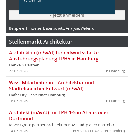
Widerruf
Friendly
Captcha ⇗
» Jetzt anmelden!
Beispiele, Hinweise: Datenschutz, Analyse, Widerruf
Stellenmarkt Architektur
Architekt:in (m/w/d) für entwurfsstarke
Ausführungsplanung LPH5 in Hamburg
Henke & Partner
22.07.2026
in Hamburg
Wiss. Mitarbeiter:in – Architektur und
Städtebaulicher Entwurf (m/w/d)
HafenCity Universität Hamburg
18.07.2026
in Hamburg
Architekt (m/w/d) für LPH 1-5 in Ahaus oder
Dortmund
farwickgrote partner Architekten BDA Stadtplaner PartmbB
14.07.2026
in Ahaus (+1 weiterer Standort)