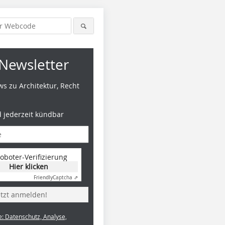
Newsletter
s zu Architektur, Recht
d jederzeit kündbar
oboter-Verifizierung
Hier klicken
Friendly
Captcha ⇗
etzt anmelden!
e: Datenschutz, Analyse,