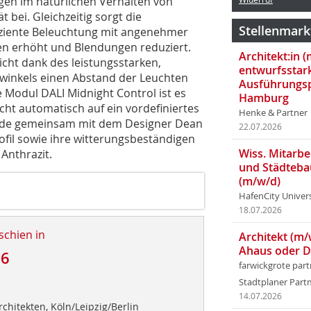
ngen im natürlichen Verhalten von
t bei. Gleichzeitig sorgt die
Stellenmark
fiziente Beleuchtung mit angenehmer
hen erhöht und Blendungen reduziert.
Architekt:in 
icht dank des leistungsstarken,
entwurfsstar
lwinkels einen Abstand der Leuchten
Ausführungsp
e Modul DALI Midnight Control ist es
Hamburg
cht automatisch auf ein vordefiniertes
Henke & Partner
urde gemeinsam mit dem Designer Dean
22.07.2026
fil sowie ihre witterungsbeständigen
Wiss. Mitarbei
Anthrazit.
und Städteba
(m/w/d)
HafenCity Univer
18.07.2026
schien in
Architekt (m/
Ahaus oder 
26
farwickgrote par
Stadtplaner Par
14.07.2026
rchitekten, Köln/Leipzig/Berlin