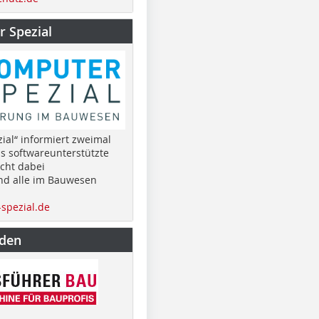
 Spezial
ial“ informiert zweimal
as softwareunterstützte
cht dabei
nd alle im Bauwesen
spezial.de
nden