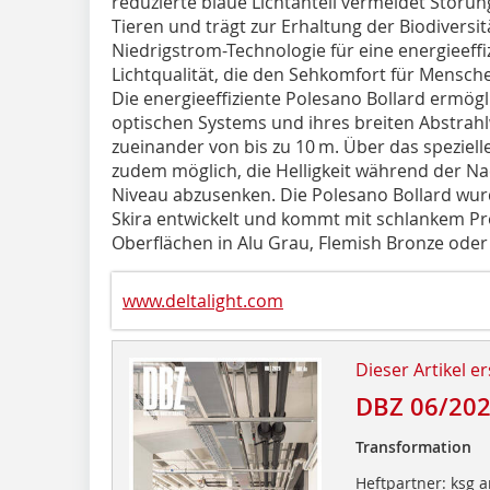
reduzierte blaue Lichtanteil vermeidet Störu
Tieren und trägt zur Erhaltung der Biodiversitä
Niedrigstrom-Technologie für eine energie­ef
Licht­qualität, die den Sehkomfort für Mensc
Die energieeffiziente Polesano Bollard ermögl
optischen Systems und ihres breiten Abstrah
zueinander von bis zu 10 m. Über das speziell
zudem möglich, die Helligkeit während der Na
Niveau abzusenken. Die Polesano Bollard w
Skira entwickelt und kommt mit schlankem Pro
Oberflächen in Alu Grau, Flemish Bronze oder 
www.deltalight.com
Dieser Artikel er
DBZ 06/20
Transformation
Heftpartner: ksg a