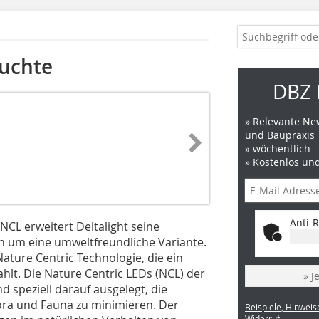
uchte
DBZ 
» Relevante New
und Baupraxis
» wöchentlich
» Kostenlos un
Anti-R
NCL erweitert Deltalight seine
n um eine umweltfreundliche Variante.
Nature Centric Technologie, die ein
lt. Die Nature Centric LEDs (NCL) der
» J
d speziell darauf ausgelegt, die
ora und Fauna zu minimieren. Der
Beispiele, Hinweis
Widerruf