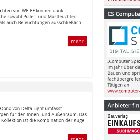
uchten von WE-EF können dank
CS Computer
e sowohl Poller- und Mastleuchten
als auch Beleuchtungen ausschließlich
mehr
„Computer Spez
im Jahr über d
Bauen und spri
fachübergreife
Tätigen an.
www.computer-
Anbieter fi
 Oono von Delta Light umfasst
ypen für den Innen- und Außenraum. Das
Kollektion ist die Kombination der Kugel
mehr