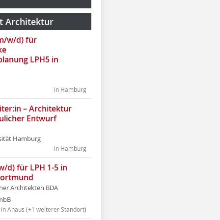
t Architektur
(m/w/d) für
ke
lanung LPH5 in
in Hamburg
ter:in – Architektur
ulicher Entwurf
sität Hamburg
in Hamburg
w/d) für LPH 1-5 in
Dortmund
tner Architekten BDA
tmbB
in Ahaus (+1 weiterer Standort)