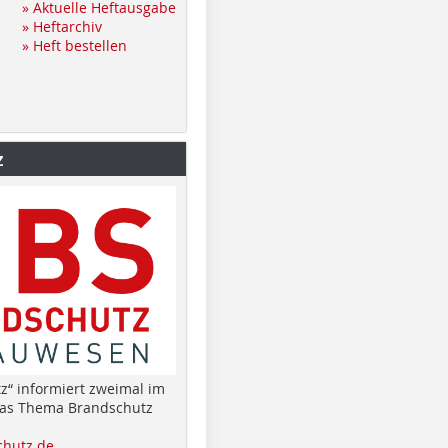
» Aktuelle Heftausgabe
» Heftarchiv
» Heft bestellen
z
z“ informiert zweimal im
das Thema Brandschutz
hutz.de