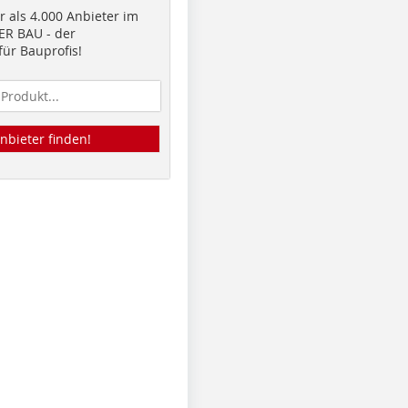
 als 4.000 Anbieter im
R BAU - der
ür Bauprofis!
nbieter finden!