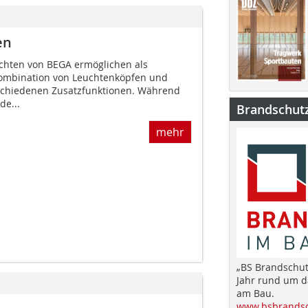
en
chten von BEGA ermöglichen als
ombination von Leuchtenköpfen und
schiedenen Zusatzfunktionen. Während
e...
Brandschut
mehr
„BS Brandschut
Jahr rund um 
am Bau.
www.bsbrandsc