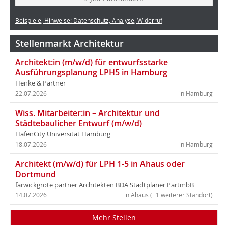
Beispiele, Hinweise: Datenschutz, Analyse, Widerruf
Stellenmarkt Architektur
Architekt:in (m/w/d) für entwurfsstarke
Ausführungsplanung LPH5 in Hamburg
Henke & Partner
22.07.2026
in Hamburg
Wiss. Mitarbeiter:in – Architektur und
Städtebaulicher Entwurf (m/w/d)
HafenCity Universität Hamburg
18.07.2026
in Hamburg
Architekt (m/w/d) für LPH 1-5 in Ahaus oder
Dortmund
farwickgrote partner Architekten BDA Stadtplaner PartmbB
14.07.2026
in Ahaus (+1 weiterer Standort)
Mehr Stellen