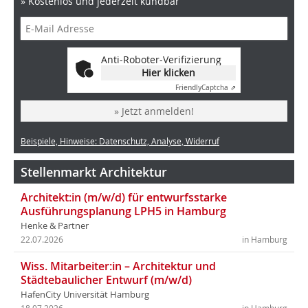
» Kostenlos und jederzeit kündbar
Anti-Roboter-Verifizierung
Hier klicken
Friendly
Captcha ⇗
» Jetzt anmelden!
Beispiele, Hinweise: Datenschutz, Analyse, Widerruf
Stellenmarkt Architektur
Architekt:in (m/w/d) für entwurfsstarke
Ausführungsplanung LPH5 in Hamburg
Henke & Partner
22.07.2026
in Hamburg
Wiss. Mitarbeiter:in – Architektur und
Städtebaulicher Entwurf (m/w/d)
HafenCity Universität Hamburg