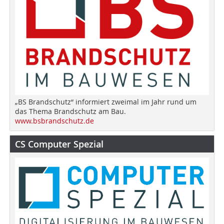
„BS Brandschutz“ informiert zweimal im Jahr rund um
das Thema Brandschutz am Bau.
www.bsbrandschutz.de
CS Computer Spezial