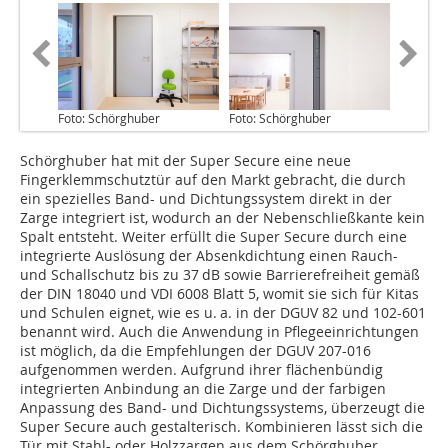
Foto: Schörghuber
Foto: Schörghuber
Schörghuber hat mit der Super Secure eine neue
Fingerklemmschutztür auf den Markt gebracht, die durch
ein spezielles Band- und Dichtungssys­tem direkt in der
Zarge integriert ist, wodurch an der Nebenschließkante kein
Spalt entsteht. Weiter erfüllt die Super Secure durch eine
integrierte Auslösung der Absenkdichtung einen Rauch-
und Schallschutz bis zu 37 dB sowie Barrierefreiheit gemäß
der DIN 18040 und VDI 6008 Blatt 5, womit sie sich für Kitas
und Schulen eignet, wie es u. a. in der DGUV 82 und 102-601
benannt wird. Auch die Anwendung in Pflegeeinrichtungen
ist möglich, da die Empfehlungen der DGUV 207-016
aufgenommen werden. Aufgrund ihrer flächenbündig
integrierten Anbindung an die Zarge und der farbigen
Anpassung des Band- und Dichtungssystems, überzeugt die
Super Secure auch gestalterisch. Kombinieren lässt sich die
Tür mit Stahl- oder Holzzargen aus dem Schörg­huber