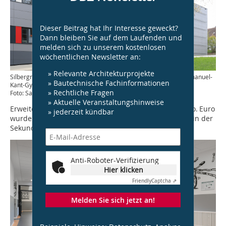
Dieser Beitrag hat Ihr Interesse geweckt?
Dann bleiben Sie auf dem Laufenden und
melden sich zu unserem kostenlosen
wöchentlichen Newsletter an:
» Relevante Architekturprojekte
Silbergraue und farbige Paneele bestimmen die Fassade des Immanuel-
» Bautechnische Fachinformationen
Kant-Gymnasiums
» Rechtliche Fragen
Foto: Sarah Jabs/Jabsmedia
» Aktuelle Veranstaltungshinweise
Erweiterung Heinrich-Heine-Gymnasiums: Für 11,5 Mio. Euro
» jederzeit kündbar
wurde das Heinrich-Heine-Gymnasium um einen Zug in der
Sekundarstufe I erweitert.
Anti-Roboter-Verifizierung
Hier klicken
Friendly
Captcha ⇗
Melden Sie sich jetzt an!