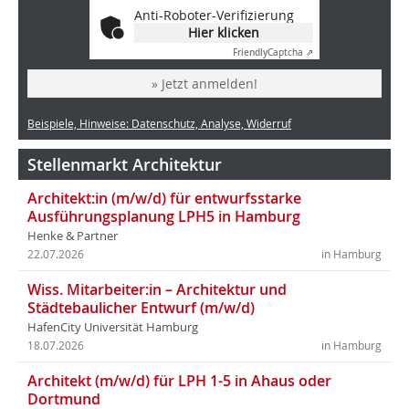
Anti-Roboter-Verifizierung
Hier klicken
Friendly
Captcha ⇗
» Jetzt anmelden!
Beispiele, Hinweise: Datenschutz, Analyse, Widerruf
Stellenmarkt Architektur
Architekt:in (m/w/d) für entwurfsstarke
Ausführungsplanung LPH5 in Hamburg
Henke & Partner
22.07.2026
in Hamburg
Wiss. Mitarbeiter:in – Architektur und
Städtebaulicher Entwurf (m/w/d)
HafenCity Universität Hamburg
18.07.2026
in Hamburg
Architekt (m/w/d) für LPH 1-5 in Ahaus oder
Dortmund