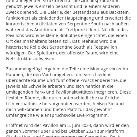
fünf anliegenden Strukturen für die „Inhaltsproduktion“
genutzt, jeweils einzeln benannt und je einem anderen
Zweck dienend. Die Galerie, der Bestandsbau aus Backstein,
funktioniert als einladender Haupteingang und erweitert die
kuratorischen Aktivitäten von Serpentine South nach außen,
während das Auditorium als Treffpunkt dient. Nördlich des
Pavillons wird eine kleine ­Bibliothek eingerichtet, die einen
Ort des Innehaltens bieten soll. Das Teehaus wird die
historische Rolle des Serpentine South als Teepavillon
würdigen. Der Spielturm, der offenste Raum, wird eine
Netzstruktur aufweisen.
Zusammengefügt ergeben die Teile eine Montage von zehn
Räumen, die den Void umgeben: fünf verschiedene
überdachte Räume und fünf offene Zwischenbereiche, die
jeweils als Schwelle arbeiten und sich nahtlos in die
umliegenden Park- und Pavillonaktivitäten integrieren. Diese
flexiblen Räume, die durch unterschiedliche natürliche
Lichtverhältnisse hervorgehoben werden, heißen Sie und
mich willkommen und bieten Platz für das gewohnt
umfangreiche wie anspruchsvolle Live-Programm.
Eröffnet wird der Pavillon am 5. Juni 2024, dann wird er den
ganzen Sommer über und bis Oktober 2024 zur Plattform
für das Live- und Eventprogramm von Serpentine. Be. K.