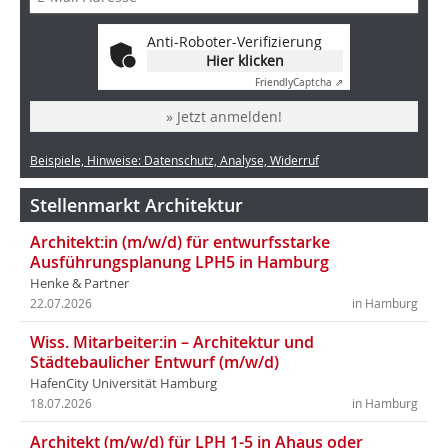
Anti-Roboter-Verifizierung
Hier klicken
Friendly
Captcha ⇗
» Jetzt anmelden!
Beispiele, Hinweise: Datenschutz, Analyse, Widerruf
Stellenmarkt Architektur
Architekt:in (m/w/d) für entwurfsstarke
Ausführungsplanung LPH5 in Hamburg
Henke & Partner
22.07.2026
in Hamburg
Wiss. Mitarbeiter:in – Architektur und
Städtebaulicher Entwurf (m/w/d)
HafenCity Universität Hamburg
18.07.2026
in Hamburg
Architekt (m/w/d) für LPH 1-5 in Ahaus oder