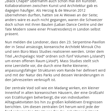
„Black Chapel“ übernahm auch schon mal ein Künstler.
Kollaborationen zwischen Kunst und Architektur gab es
dagegen häufiger. Als Herzog & de Meuron 2012
übernehmen durften, hatten sie Ai Weiwei an der Seite;
anders wäre es auch nicht gegangen, waren die Schweizer
doch schon mit ihren Bauten (Laban Dance Centre und der
Tate Modern sowie einer Privatresidenz) in London selbst
präsent.
Nun melden die Londoner, dass den 23. Serpentine-Pavillon
der in Seoul ansässige, koreanische Architekt Minsuk Cho
und sein Büro Mass Studies realisieren werden. Unter dem
Titel „Archipelagic Void“ ordnen sich fünf Volumen („Island“)
um einen offenen Raum („Void“). Mass Studies stellt sich
eine Leerstelle vor, die durch eine Reihe kleinerer,
anpassungsfähiger Strukturen vom Rande her definiert wird
und mit der Natur des Parks und dessen Veränderungen in
den Jahreszeiten verknüpft ist.
Der zentrale Void soll wie ein Madang wirken, ein kleiner
Innenhof in alten koreanischen Häusern, der eine Großzahl
von Erzählungen beherbergt, die von individuellen
Alltagsaktivitäten bis hin zu großen kollektiven Ereignissen
berichten. Um diesen zentralen Ort herum wird jede der