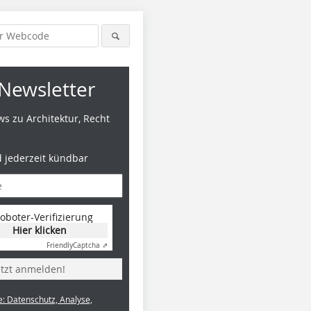
Newsletter
s zu Architektur, Recht
d jederzeit kündbar
oboter-Verifizierung
Hier klicken
Friendly
Captcha ⇗
etzt anmelden!
e: Datenschutz, Analyse,