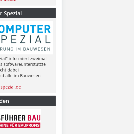
 Spezial
ial“ informiert zweimal
as softwareunterstützte
cht dabei
nd alle im Bauwesen
spezial.de
nden