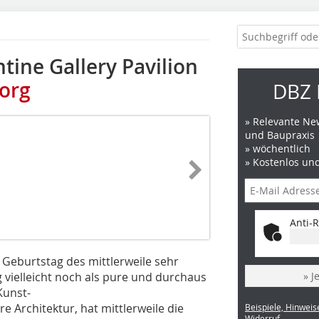
tine Gallery Pavilion
org
DBZ 
» Relevante New
und Baupraxis
» wöchentlich
» Kostenlos un
Anti-R
. Geburtstag des mittlerweile sehr
 vielleicht noch als pure und durchaus
» J
Kunst-
e Architektur, hat mittlerweile die
Beispiele, Hinweis
Widerruf