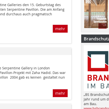
ntine Galleries den 15. Geburtstag des
nten Serpentine Pavillon. Die am Anfang
e und durchaus auch pragmatisch
mehr
Brandschut
ie Serpentine Gallery in London
avillon-Projekt mit Zaha Hadid. Das war
illon  2004 gab es keinen  gestaltet nun
mehr
„BS Brandschut
Jahr rund um 
am Bau.
www.bsbrandsc