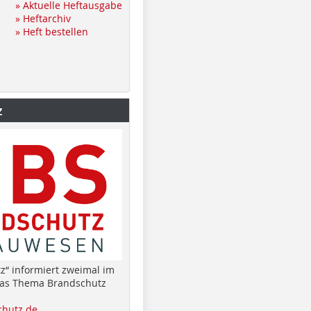
» Aktuelle Heftausgabe
» Heftarchiv
» Heft bestellen
z
z“ informiert zweimal im
das Thema Brandschutz
hutz.de