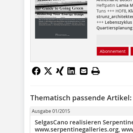
Heftpatin
Lamia M
Tuns +++ HOF8,
Kl
strunz_architekte
+++
Lebenszyklus 
Quartiersplanung
Abonnement
Thematisch passende Artikel:
Ausgabe 01/2015
SelgasCano realisieren Serpentine
www.serpentinegalleries.org, ww