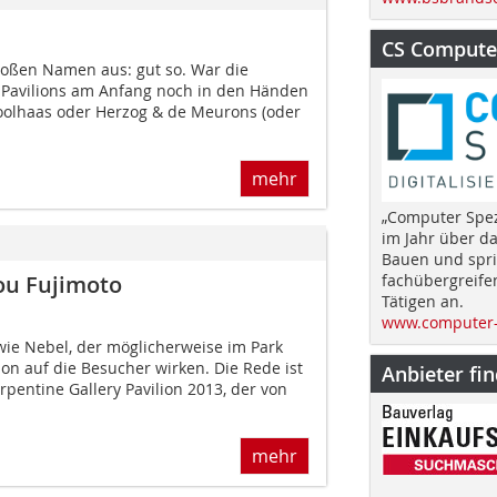
CS Computer
oßen Namen aus: gut so. War die
 Pavilions am Anfang noch in den Händen
oolhaas oder Herzog & de Meurons (oder
mehr
„Computer Spez
im Jahr über d
Bauen und spri
ou Fujimoto
fachübergreife
Tätigen an.
www.computer-
wie Nebel, der möglicherweise im Park
llon auf die Besucher wirken. Die Rede ist
Anbieter fi
pentine Gallery Pavilion 2013, der von
mehr