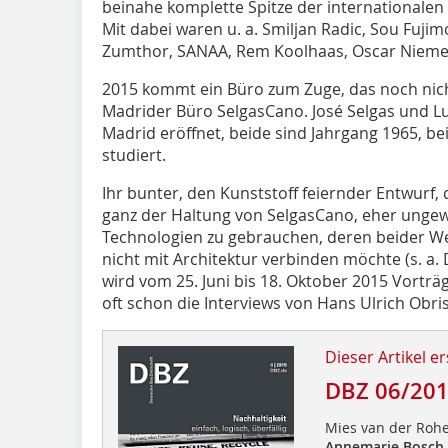
beinahe komplette Spitze der internationalen
Mit dabei waren u. a. Smiljan Radic, Sou Fuji
Zumthor, SANAA, Rem Koolhaas, Oscar Niemey
2015 kommt ein Büro zum Zuge, das noch nicht
Madrider Büro SelgasCano. José Selgas und Lu
Madrid eröffnet, beide sind Jahrgang 1965, be
studiert.
Ihr bunter, den Kunststoff feiernder Entwurf, d
ganz der Haltung von SelgasCano, eher ungew
Technologien zu gebrauchen, deren beider We
nicht mit Architektur verbinden möchte (s. a. D
wird vom 25. Juni bis 18. Oktober 2015 Vorträg
oft schon die Interviews von Hans Ulrich Obri
Dieser Artikel er
DBZ 06/20
Mies van der Rohe
Annemarie Bosch