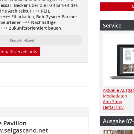
essari-Becker
über die Haltbarkeit des
ärle Architektur
+++ REH,
n
+++ Elbarkaden,
Bob Gysin + Partner
beurteilen
+++
Nachhaltige
Service
+++
Zukunftsorientiert bauen
Ressort: Aktuell
Inhaltsverzeichnis
Aktuelle Ausga
Mediadaten
Abo-Shop
Heftarchiv
Ausgabe 07
 Pavillon
w.selgascano.net