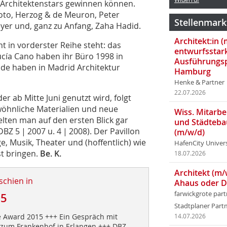
 Architektenstars gewinnen können.
moto, Herzog & de Meuron, Peter
Stellenmark
er und, ganz zu Anfang, Zaha Hadid.
Architekt:in 
 in vorderster Reihe steht: das
entwurfsstar
cía Cano haben ihr Büro 1998 in
Ausführungsp
ide haben in Madrid Architektur
Hamburg
Henke & Partner
22.07.2026
er ab Mitte Juni genutzt wird, folgt
öhnliche Materialien und neue
Wiss. Mitarbei
lten man auf den ersten Blick gar
und Städteba
BZ 5 | 2007 u. 4 | 2008). Der Pavillon
(m/w/d)
e, Musik, Theater und (hoffentlich) wie
HafenCity Univer
st bringen.
Be. K.
18.07.2026
Architekt (m/
schien in
Ahaus oder 
farwickgrote par
15
Stadtplaner Par
 Award 2015 +++ Ein Gespräch mit
14.07.2026
zum Frankenhof in Erlangen +++ DBZ