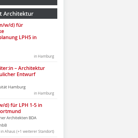
t Architektur
(m/w/d) für
ke
lanung LPH5 in
in Hamburg
ter:in – Architektur
ulicher Entwurf
sität Hamburg
in Hamburg
w/d) für LPH 1-5 in
Dortmund
tner Architekten BDA
tmbB
in Ahaus (+1 weiterer Standort)