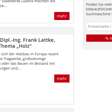
 Stadtwerke Lübeck möchten die
Finden Sie mehr
e...
EINKAUFSFÜHRE
Suchmaschine f
mehr
A
Dipl.-Ing. Frank Lattke,
 Thema „Holz“
t sich der Holzbau in Europa rasant
te Tragwerke, großvolumige
 oder das Bauen im Bestand mit
ungen und...
mehr