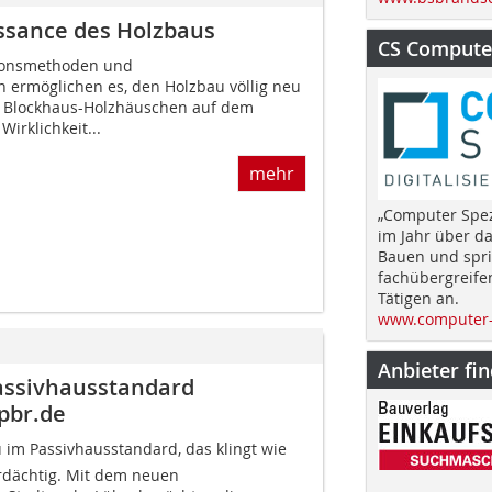
issance des Holzbaus
CS Computer
tionsmethoden und
n ermöglichen es, den Holzbau völlig neu
m Blockhaus-Holzhäuschen auf dem
irklichkeit...
mehr
„Computer Spez
im Jahr über d
Bauen und spri
fachübergreife
Tätigen an.
www.computer-
Anbieter fi
assivhausstandard
pbr.de
 im Passivhausstandard, das klingt wie
erdächtig. Mit dem neuen