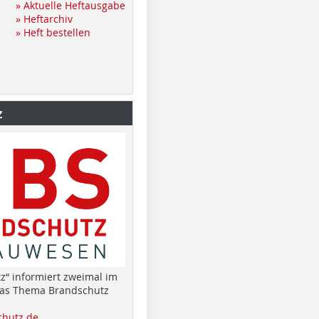
» Aktuelle Heftausgabe
» Heftarchiv
» Heft bestellen
z
z“ informiert zweimal im
das Thema Brandschutz
hutz.de