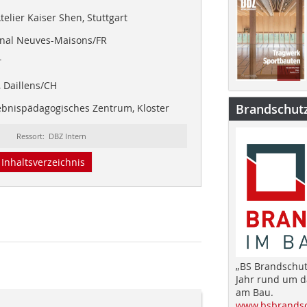
elier Kaiser Shen, Stuttgart
nal Neuves-Maisons/FR
T
 Daillens/CH
Brandschut
ebnispädagogisches Zentrum, Kloster
Ressort: DBZ Intern
Inhaltsverzeichnis
„BS Brandschut
Jahr rund um 
am Bau.
www.bsbrandsc