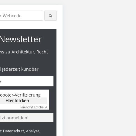
Newsletter
s zu Architektur, Recht
d jederzeit kündbar
oboter-Verifizierung
Hier klicken
Friendly
Captcha ⇗
etzt anmelden!
e: Datenschutz, Analyse,