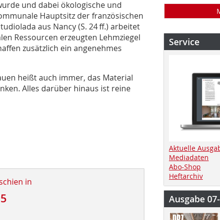
 wurde und dabei ökologische und
rkommunale Hauptsitz der französischen
diolada aus Nancy (S. 24 ff.) arbeitet
kalen Ressourcen erzeugten Lehmziegel
Service
haffen zusätzlich ein angenehmes
 bauen heißt auch immer, das Material
nken. Alles darüber hinaus ist reine
Aktuelle Ausga
Mediadaten
Abo-Shop
Heftarchiv
schien in
25
Ausgabe 07