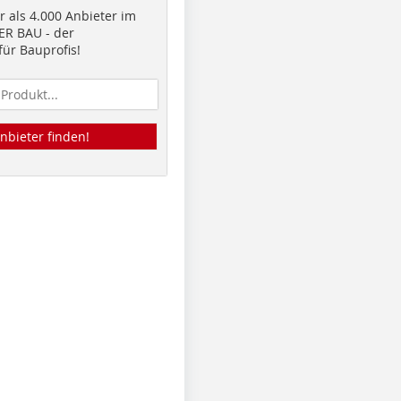
 als 4.000 Anbieter im
R BAU - der
ür Bauprofis!
nbieter finden!