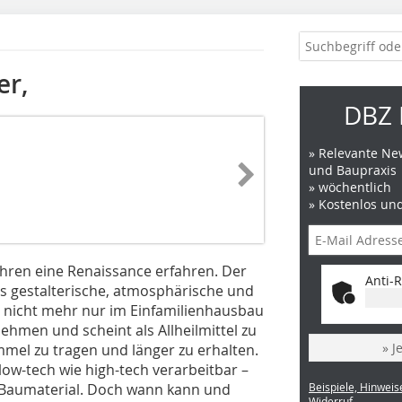
er,
DBZ 
» Relevante New
und Baupraxis
» wöchentlich
» Kostenlos un
hren eine Renaissance erfahren. Der
Anti-R
as gestalterische, atmosphärische und
er nicht mehr nur im Einfamilienhausbau
ehmen und scheint als Allheilmittel zu
» J
mmel zu tragen und länger zu erhalten.
 low-tech wie high-tech verarbeitbar –
Baumaterial. Doch wann kann und
Beispiele, Hinweis
Widerruf