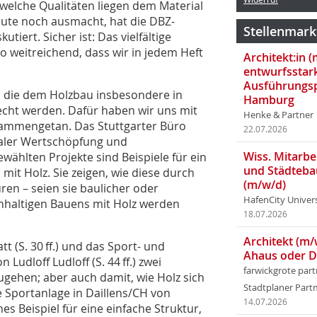
welche Qualitäten liegen dem Material
heute noch ausmacht, hat die DBZ-
Stellenmark
tiert. Sicher ist: Das vielfältige
so weitreichend, dass wir in jedem Heft
Architekt:in 
entwurfsstar
Ausführungsp
n, die dem Holzbau insbesondere in
Hamburg
echt werden. Dafür haben wir uns mit
Henke & Partner
sammengetan. Das Stuttgarter Büro
22.07.2026
okaler Wertschöpfung und
Wiss. Mitarbei
wählten Projekte sind Beispiele für ein
und Städteba
mit Holz. Sie zeigen, wie diese durch
(m/w/d)
ren – seien sie baulicher oder
HafenCity Univer
achhaltigen Bauens mit Holz werden
18.07.2026
Architekt (m/
 (S. 30 ff.) und das Sport- und
Ahaus oder 
udloff Ludloff (S. 44 ff.) zwei
farwickgrote par
ehen; aber auch damit, wie Holz sich
Stadtplaner Par
 Sportanlage in ­Daillens/CH von
14.07.2026
es Beispiel für eine einfache Struktur,