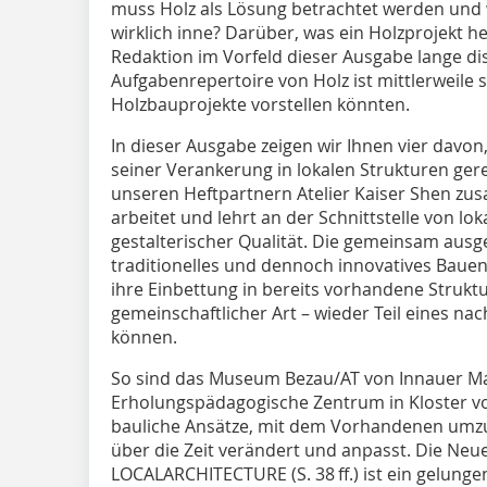
muss Holz als Lösung betrachtet werden und 
wirklich inne? Darüber, was ein Holzprojekt 
Redaktion im Vorfeld dieser Ausgabe lange disku
Aufgabenrepertoire von Holz ist mittlerweile 
Holzbauprojekte vorstellen könnten.
In dieser Ausgabe zeigen wir Ihnen vier davo
seiner Verankerung in lokalen Strukturen ger
unseren Heftpartnern Atelier Kaiser Shen zu
arbeitet und lehrt an der Schnittstelle von l
gestalterischer Qualität. Die gemeinsam ausge
traditionelles und dennoch innovatives Bauen 
ihre Einbettung in bereits vorhandene Struktu
gemeinschaftlicher Art – wieder Teil eines n
können.
So sind das Museum Bezau/AT von Innauer Matt
Erholungspädagogische Zentrum in Klos­ter von L
bauliche Ansätze, mit dem Vorhandenen umzug
über die Zeit verändert und anpasst. Die Neue
LOCALARCHITECTURE (S. 38 ff.) ist ein gelungen