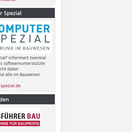
 Spezial
ial“ informiert zweimal
as softwareunterstützte
cht dabei
nd alle im Bauwesen
spezial.de
nden