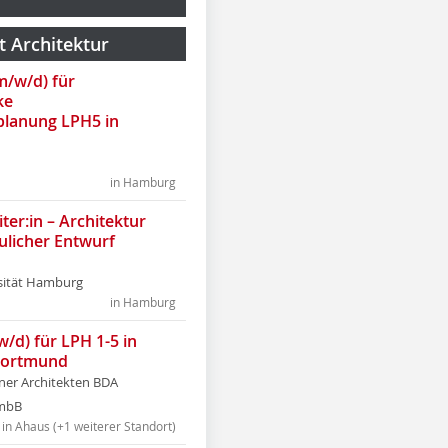
t Architektur
(m/w/d) für
ke
lanung LPH5 in
in Hamburg
ter:in – Architektur
ulicher Entwurf
sität Hamburg
in Hamburg
w/d) für LPH 1-5 in
Dortmund
tner Architekten BDA
tmbB
in Ahaus (+1 weiterer Standort)