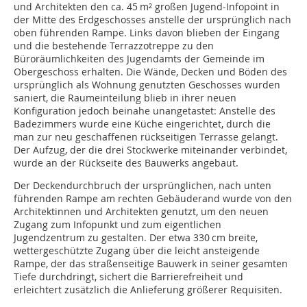
und Architekten den ca. 45 m² großen Jugend-Infopoint in
der Mitte des Erdgeschosses anstelle der ursprünglich nach
oben führenden Rampe. Links davon blieben der Eingang
und die bestehende Terrazzotreppe zu den
Büroräumlichkeiten des Jugendamts der Gemeinde im
Obergeschoss erhalten. Die Wände, Decken und Böden des
ursprünglich als Wohnung genutzten Geschosses wurden
saniert, die Raumeinteilung blieb in ihrer neuen
Konfiguration jedoch beinahe unangetas­tet: Anstelle des
Badezimmers wurde eine Küche eingerichtet, durch die
man zur neu geschaffenen rückseitigen Terrasse gelangt.
Der Aufzug, der die drei Stockwerke miteinander verbindet,
wurde an der Rückseite des Bauwerks angebaut.
Der Deckendurchbruch der ursprünglichen, nach unten
führenden Rampe am rechten Gebäuderand wurde von den
Architektinnen und Architekten genutzt, um den neuen
Zugang zum Infopunkt und zum eigentlichen
Jugendzentrum zu gestalten. Der etwa 330 cm breite,
wettergeschützte Zugang über die leicht ansteigende
Rampe, der das straßenseitige Bauwerk in seiner gesamten
Tiefe durchdringt, sichert die Barrierefreiheit und
erleichtert zusätzlich die Anlieferung größerer Requisiten.