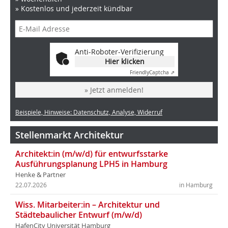
» Kostenlos und jederzeit kündbar
Anti-Roboter-Verifizierung
Hier klicken
Friendly
Captcha ⇗
» Jetzt anmelden!
Beispiele, Hinweise: Datenschutz, Analyse, Widerruf
Stellenmarkt Architektur
Architekt:in (m/w/d) für entwurfsstarke
Ausführungsplanung LPH5 in Hamburg
Henke & Partner
22.07.2026
in Hamburg
Wiss. Mitarbeiter:in – Architektur und
Städtebaulicher Entwurf (m/w/d)
HafenCity Universität Hamburg