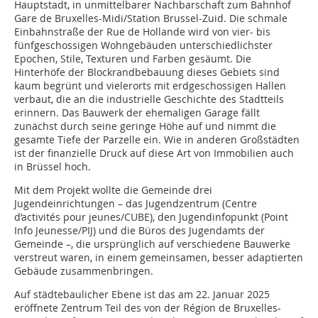
Hauptstadt, in unmittelbarer Nachbarschaft zum Bahnhof
Gare de Bruxelles-Midi/Station Brussel-Zuid. Die schmale
Einbahnstraße der Rue de Hollande wird von vier- bis
fünfgeschossigen Wohngebäuden unterschiedlichster
Epochen, Stile, ­Texturen und Farben gesäumt. Die
Hinterhöfe der Blockrandbebauung dieses Gebiets sind
kaum begrünt und vielerorts mit erdgeschossigen Hallen
verbaut, die an die industrielle Geschichte des Stadtteils
erinnern. Das Bauwerk der ehemaligen Garage fällt
zunächst durch seine geringe Höhe auf und nimmt die
gesamte Tiefe der Parzelle ein. Wie in anderen Großstädten
ist der finanzielle Druck auf diese Art von Immobilien auch
in Brüssel hoch.
Mit dem Projekt wollte die Gemeinde drei
Jugendeinrichtungen – das Jugendzentrum (Centre
d’activités pour jeunes/CUBE), den Jugendinfopunkt (Point
Info Jeunesse/PIJ) und die Büros des Jugendamts der
Gemeinde –, die ursprünglich auf verschiedene Bauwerke
verstreut waren, in einem gemeinsamen, besser adaptierten
Gebäude zusammenbringen.
Auf städtebaulicher Ebene ist das am 22. Januar 2025
eröffnete Zentrum Teil des von der Région de Bruxelles-