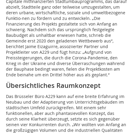
Capitale mitfinanzierten Stadtumbauprogramms, das darauf
abzielt, Stadtteile ganz oder teilweise umzugestalten, um
deren urbane, wirtschaftliche, soziale und umweltbezogene
Funktio-nen zu fördern und zu entwickeln. „Die
Finanzierung des Projekts gestaltete sich von Anfang an
schwierig. Nachdem sich das ursprünglich festgelegte
Baubudget als unhaltbar erwiesen hatte, schrieb die
Gemeinde erst 2020 den geladenen Wettbewerb aus“,
berichtet Jaime Eizaguirre, assoziierter Partner und
Projektleiter von A229 und fügt hinzu: „Aufgrund von
Preissteigerungen, die durch die Corona-Pandemie, den
Krieg in der Ukraine und diverse Überraschungen während
der Bauphase bedingt waren, fielen die Projektkosten am
Ende beinahe um ein Drittel höher aus als geplant.“
Übersichtliches Raumkonzept
Das Brüsseler Büro A229 kann auf eine breite Erfahrung im
Neubau und der Adaptierung von Unterrichtsgebäuden im
städtischen Umfeld zurückgreifen. Mit einem sehr
funktionellen, aber auch phantasievollen Konzept, das
durch seine Klarheit überzeugt, setzte es sich gegenüber
seinen vier Konkurrenten durch. „Wir wollten von Anfang an
die großzügigen Volumen und die industriellen Qualitäten