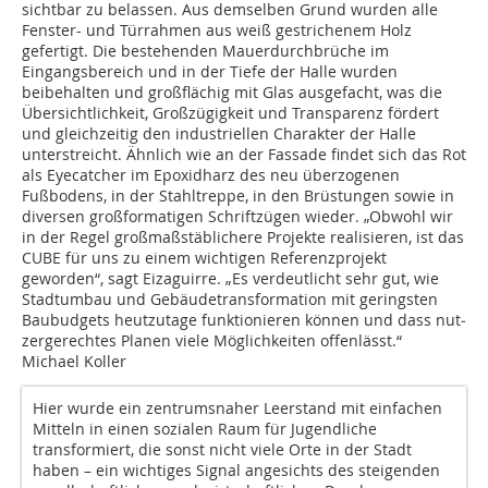
sichtbar zu belassen. Aus demselben Grund wurden alle
Fenster- und Türrahmen aus weiß gestrichenem Holz
gefertigt. Die bestehenden Mauerdurchbrüche im
Eingangsbereich und in der Tiefe der Halle wurden
beibehalten und großflächig mit Glas ausgefacht, was die
Übersichtlichkeit, Großzügigkeit und Transparenz fördert
und gleichzeitig den industriellen Charakter der Halle
unterstreicht. Ähnlich wie an der Fassade findet sich das Rot
als Eyecatcher im Epoxidharz des neu überzogenen
Fußbodens, in der Stahltreppe, in den Brüstungen sowie in
diversen großformatigen Schriftzügen wieder. „Obwohl wir
in der Regel großmaßstäblichere Projekte realisieren, ist das
CUBE für uns zu einem wichtigen Referenzprojekt
geworden“, sagt Eizaguirre. „Es verdeutlicht sehr gut, wie
Stadtumbau und Gebäudetransformation mit geringsten
Bau­budgets heutzutage funktionieren können und dass nut­
zergerechtes Planen viele Möglichkeiten offenlässt.“
Michael Koller
Hier wurde ein zentrumsnaher Leerstand mit einfachen
Mitteln in einen sozialen Raum für Jugendliche
transformiert, die sonst nicht viele Orte in der Stadt
haben – ein wichtiges Signal angesichts des steigenden