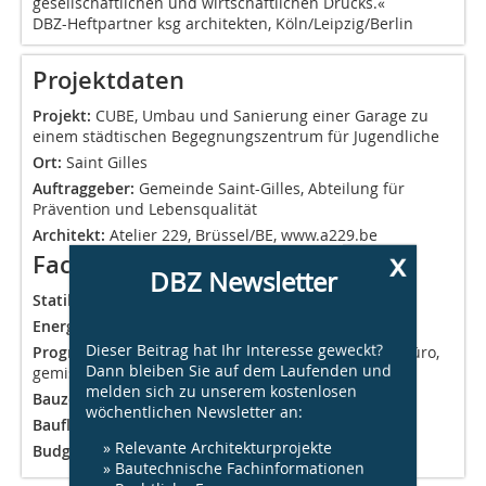
gesellschaftlichen und wirtschaftlichen Drucks.«
DBZ-Heftpartner ksg architekten, Köln/Leipzig/Berlin
Projektdaten
Projekt:
CUBE, Umbau und Sanierung einer Garage zu
einem städtischen Begegnungszentrum für Jugendliche
Ort:
Saint Gilles
Auftraggeber:
Gemeinde Saint-Gilles, Abteilung für
Prävention und Lebensqualität
Architekt:
Atelier 229, Brüssel/BE, www.a229.be
x
Fachplanung
DBZ Newsletter
Statik:
Enestra, www.enesta.be
Energieeffizienz:
Pluricité, www.pluricite.com
Dieser Beitrag hat Ihr Interesse geweckt?
Programm:
adaptive Wiederverwendung, Bildung, Büro,
Dann bleiben Sie auf dem Laufenden und
gemischte Nutzung, öffentlich
melden sich zu unserem kostenlosen
Bauzeit:
2019-2024
wöchentlichen Newsletter an:
Baufläche:
1 300 m²
» Relevante Architekturprojekte
Budget (exkl. Mehrwertsteuer):
1,5 Mio. €
» Bautechnische Fachinformationen