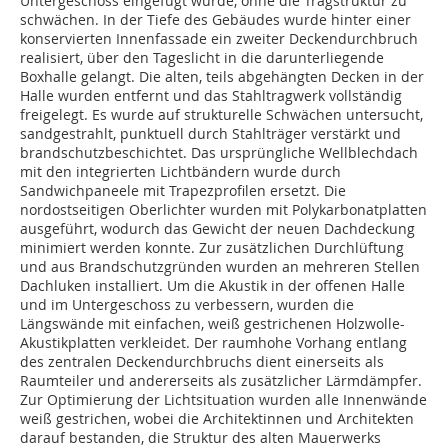
Untergeschoss eingefügt wurde, ohne die Tragstruktur zu
schwächen. In der Tiefe des Gebäudes wurde hinter einer
konservierten Innenfassade ein zweiter Deckendurchbruch
realisiert, über den Tageslicht in die darunterliegende
Boxhalle gelangt. Die alten, teils abgehängten Decken in der
Halle wurden entfernt und das Stahltragwerk vollständig
freigelegt. Es wurde auf strukturelle Schwächen untersucht,
sandgestrahlt, punktuell durch Stahlträger verstärkt und
brandschutzbeschichtet. Das ursprüngliche Wellblechdach
mit den integrierten Lichtbändern wurde durch
Sandwichpaneele mit Trapezprofilen ersetzt. Die
nordostseitigen Oberlichter wurden mit Polykarbonatplatten
ausgeführt, wodurch das Gewicht der neuen Dachdeckung
minimiert werden konnte. Zur zusätzlichen Durchlüftung
und aus Brandschutzgründen wurden an mehreren Stellen
Dachluken installiert. Um die Akustik in der offenen Halle
und im Untergeschoss zu verbessern, wurden die
Längswände mit einfachen, weiß gestrichenen Holzwolle-
Akustikplatten verkleidet. Der raumhohe Vorhang entlang
des zentralen Deckendurchbruchs dient einerseits als
Raumteiler und andererseits als zusätzlicher Lärmdämpfer.
Zur Optimierung der Lichtsituation wurden alle Innenwände
weiß gestrichen, wobei die Architektinnen und Architekten
darauf bestanden, die Struktur des alten Mauerwerks