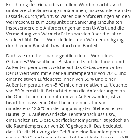
Errichtung des Gebäudes erfüllen. Wurden nachträglich
umfangreiche Sanierungsmaßnahmen, insbesondere an der
Fassade, durchgeführt, so waren die Anforderungen an den
Wärmeschutz zum Zeitpunkt der Sanierung einzuhalten.
Insbesondere die Anforderungen an den U-Wert und die
Vermeidung von Wärmebrücken wurden über die Jahre
stark erhöht. Der U-Wert definiert den Wärmedurchgang
durch einen Baustoff bzw. durch ein Bauteil.
Doch wie ermittelt man eigentlich den U-Wert eines
Gebäudes? Wesentlicher Bestandteil sind die Innen- und
Außentemperaturen, welche auf das Gebäude einwirken.
Der U-Wert wird mit einer Raumtemperatur von 20 °C und
einer relativen Luftfeuchte innen von 55 % und einer
Außentemperatur von -5 °C mit einer relativen Luftfeuchte
von 80 % ermittelt. Betrachtet man die Anforderungen an
die Oberflächentemperaturen von Außenwänden, ist zu
beachten, dass eine Oberflächentemperatur von
mindestens 12,6 °C an der ungünstigsten Stelle an einem
Bauteil (z. B. Außenwandecke, Fensteranschluss usw.)
einzuhalten ist. Diese Oberflächentemperatur ist jedoch an
die Raumtemperatur von 20 °C gekoppelt. Das bedeutet,
dass für die Nutzung der Gebäude eine Raumtemperatur
von ca. 20 °C und eine relative Luftfeuchtigkeit von ca. 55 %