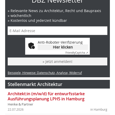
» Relevante News zu Architektur, Recht und Baupraxis
» wöchentlich
» Kostenlos und jederzeit kündbar
Anti-Roboter-Verifizierung
Hier klicken
Friendly
Captcha ⇗
» Jetzt anmelden!
Beispiele, Hinweise: Datenschutz, Analyse, Widerruf
Stellenmarkt Architektur
Architekt:in (m/w/d) für entwurfsstarke
Ausführungsplanung LPH5 in Hamburg
Henke & Partner
22.07.2026
in Hamburg