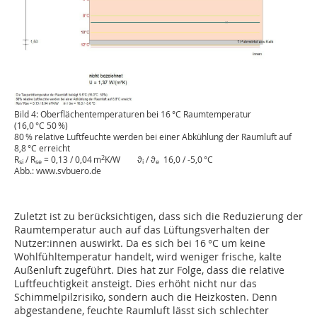
Bild 4: Oberflächentemperaturen bei 16 °C Raumtemperatur
(16,0 °C 50 %)
80 % relative Luftfeuchte werden bei einer Abkühlung der Raumluft auf
8,8 °C erreicht
2
R
/ R
= 0,13 / 0,04 m
K/W ϑ
/ ϑ
16,0 / -5,0 °C
si
se
i
e
Abb.: www.svbuero.de
Zuletzt ist zu berücksichtigen, dass sich die Reduzierung der
Raumtemperatur auch auf das Lüftungsverhalten der
Nutzer:innen auswirkt. Da es sich bei 16 °C um keine
Wohlfühltemperatur handelt, wird weniger frische, kalte
Außenluft zugeführt. Dies hat zur Folge, dass die relative
Luftfeuchtigkeit ansteigt. Dies erhöht nicht nur das
Schimmelpilzrisiko, sondern auch die Heizkosten. Denn
abgestandene, feuchte Raumluft lässt sich schlechter