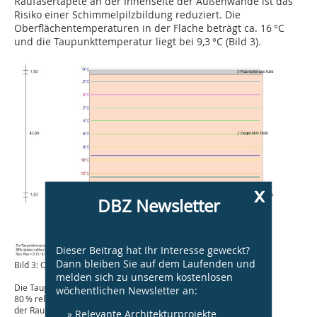
Raufasertapete an der Innenseite der Außenwände ist das
Risiko einer Schimmelpilzbildung reduziert. Die
Oberflächentemperaturen in der Fläche beträgt ca. 16 °C
und die Taupunkttemperatur liegt bei 9,3 °C (Bild 3).
x
DBZ Newsletter
Dieser Beitrag hat Ihr Interesse geweckt?
Dann bleiben Sie auf dem Laufenden und
Bild 3: Oberflächentemperaturen bei 20 °C Raumtemperatur
melden sich zu unserem kostenlosen
Die Taupunkttemperatur beträgt 9,3 °C (20 °C 50 %)
wöchentlichen Newsletter an:
80 % relative Luftfeuchte werden bei einer Abkühlung
der Raumluft auf 12,6 °C erreicht
» Relevante Architekturprojekte