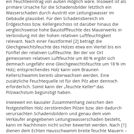
ein Feuchteeintrag von außen möglich wäre. Insoweit ist als
primäre Ursache für die Schadensbilder letztlich ein
Wasserschaden durch Austritt von Leitungswasser im
Gebäude plausibel. Für den Schadensbereich im
Erdgeschoss bzw. Kellergeschoss ist darüber hinaus die
vergleichsweise hohe Baustofffeuchte des Mauerwerks in
Verbindung mit der hohen relativen Luftfeuchtigkeit
relevant. Nach einer Faustformel [2] beträgt die
Gleichgewichtsfeuchte des Holzes etwa ein Viertel bis ein
Fünftel der relativen Luftfeuchte. Bei der vor Ort
gemessenen relativen Luftfeuchte um 80 % ergibt sich
demnach ungefähr eine Gleichgewichtsfeuchte um 18 % im
Holz; entsprechendes Holz kann vom Braunen
Kellerschwamm bereits überwachsen werden. Eine
zusätzliche Feuchtequelle ist für den Pilz aber dennoch
erforderlich. Somit kann der „feuchte Keller“ das
Pilzwachstum begünstigt haben.
Inwieweit ein kausaler Zusammenhang zwischen den
festgestellten Holz zerstörenden Pilzen bzw. den dadurch
verursachten Schadensbildern und genau dem vom
Verkäufer angegebenen Leitungswasserschaden besteht,
kann im Nachhinein nicht sicher bewertet werden. Nach [1]
dienen dem Echten Hausschwamm breite feuchte Mauern –