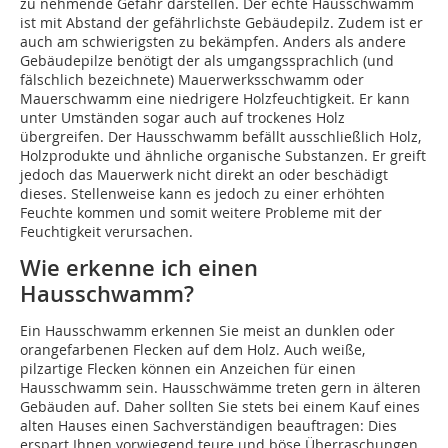
zu nehmende Gefahr darstellen. Der echte Hausschwamm
ist mit Abstand der gefährlichste Gebäudepilz. Zudem ist er
auch am schwierigsten zu bekämpfen. Anders als andere
Gebäudepilze benötigt der als umgangssprachlich (und
fälschlich bezeichnete) Mauerwerksschwamm oder
Mauerschwamm eine niedrigere Holzfeuchtigkeit. Er kann
unter Umständen sogar auch auf trockenes Holz
übergreifen. Der Hausschwamm befällt ausschließlich Holz,
Holzprodukte und ähnliche organische Substanzen. Er greift
jedoch das Mauerwerk nicht direkt an oder beschädigt
dieses. Stellenweise kann es jedoch zu einer erhöhten
Feuchte kommen und somit weitere Probleme mit der
Feuchtigkeit verursachen.
Wie erkenne ich einen
Hausschwamm?
Ein Hausschwamm erkennen Sie meist an dunklen oder
orangefarbenen Flecken auf dem Holz. Auch weiße,
pilzartige Flecken können ein Anzeichen für einen
Hausschwamm sein. Hausschwämme treten gern in älteren
Gebäuden auf. Daher sollten Sie stets bei einem Kauf eines
alten Hauses einen Sachverständigen beauftragen: Dies
erspart Ihnen vorwiegend teure und böse Überraschungen.