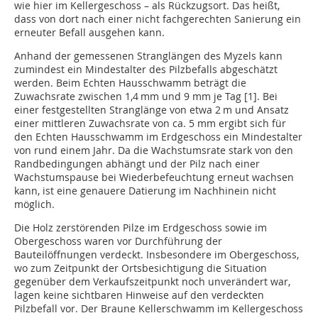
wie hier im Kellergeschoss – als Rückzugsort. Das heißt,
dass von dort nach einer nicht fachgerechten Sanierung ein
erneuter Befall ausgehen kann.
Anhand der gemessenen Stranglängen des Myzels kann
zumindest ein Mindestalter des Pilzbefalls abgeschätzt
werden. Beim Echten Hausschwamm beträgt die
Zuwachsrate zwischen 1,4 mm und 9 mm je Tag [1]. Bei
einer festgestellten Stranglänge von etwa 2 m und Ansatz
einer mittleren Zuwachsrate von ca. 5 mm ergibt sich für
den Echten Hausschwamm im Erdgeschoss ein Mindestalter
von rund einem Jahr. Da die Wachstumsrate stark von den
Randbedingungen abhängt und der Pilz nach einer
Wachstumspause bei Wiederbefeuchtung erneut wachsen
kann, ist eine genauere Datierung im Nachhinein nicht
möglich.
Die Holz zerstörenden Pilze im Erdgeschoss sowie im
Obergeschoss waren vor Durchführung der
Bauteilöffnungen verdeckt. Insbesondere im Obergeschoss,
wo zum Zeitpunkt der Ortsbesichtigung die Situation
gegenüber dem Verkaufszeitpunkt noch unverändert war,
lagen keine sichtbaren Hinweise auf den verdeckten
Pilzbefall vor. Der Braune Kellerschwamm im Kellergeschoss