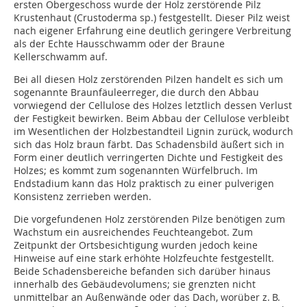
ersten Obergeschoss wurde der Holz zerstörende Pilz
Krustenhaut (Crustoderma sp.) festgestellt. Dieser Pilz weist
nach eigener Erfahrung eine deutlich geringere Verbreitung
als der Echte Hausschwamm oder der Braune
Kellerschwamm auf.
Bei all diesen Holz zerstörenden Pilzen handelt es sich um
sogenannte Braunfäuleerreger, die durch den Abbau
vorwiegend der Cellulose des Holzes letztlich dessen Verlust
der Festigkeit bewirken. Beim Abbau der Cellulose verbleibt
im Wesentlichen der Holzbestandteil Lignin zurück, wodurch
sich das Holz braun färbt. Das Schadensbild äußert sich in
Form einer deutlich verringerten Dichte und Festigkeit des
Holzes; es kommt zum sogenannten Würfelbruch. Im
Endstadium kann das Holz praktisch zu einer pulverigen
Konsistenz zerrieben werden.
Die vorgefundenen Holz zerstörenden Pilze benötigen zum
Wachstum ein ausreichendes Feuchteangebot. Zum
Zeitpunkt der Ortsbesichtigung wurden jedoch keine
Hinweise auf eine stark erhöhte Holzfeuchte festgestellt.
Beide Schadensbereiche befanden sich darüber hinaus
innerhalb des Gebäudevolumens; sie grenzten nicht
unmittelbar an Außenwände oder das Dach, worüber z. B.