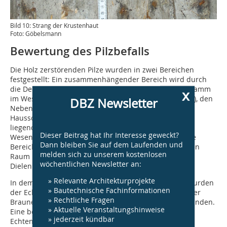
Bild 10: Strang der Krustenhaut
Foto: Göbelsmann
Bewertung des Pilzbefalls
Die Holz zerstörenden Pilze wurden in zwei Bereichen
festgestellt: Ein zusammenhängender Bereich wird durch
die Decke über dem Kellergeschoss (Echter Hausschwamm
x
im Wesentlichen zwischen Dielenbrettern und Parkett), den
DBZ Newsletter
Nebenraum mit der Tür zur Kellertreppe (Echter
Hausschwamm bei der Holzzarge) und die darunter
liegenden Kellerräume (Brauner Kellerschwamm im
Dieser Beitrag hat Ihr Interesse geweckt?
Wesentlichen bei einer Holzzarge) gebildet. Der zweite
Dann bleiben Sie auf dem Laufenden und
Bereich befindet sich in dem an das Bad angrenzenden
melden sich zu unserem kostenlosen
Raum im ersten Obergeschoss (Krustenhaut zwischen
wöchentlichen Newsletter an:
Dielenbrettern und Parkett).
» Relevante Architekturprojekte
In dem Bereich im Erdgeschoss und Kellergeschoss wurden
» Bautechnische Fachinformationen
der Echte Hausschwamm (Serpula lacrymans) sowie der
» Rechtliche Fragen
Braune Kellerschwamm (Coniophora puteana) vorgefunden.
» Aktuelle Veranstaltungshinweise
Eine besondere Bedeutung kommt insbesondere dem
» jederzeit kündbar
Echten Hausschwamm zu, weil er für eine Besiedlung