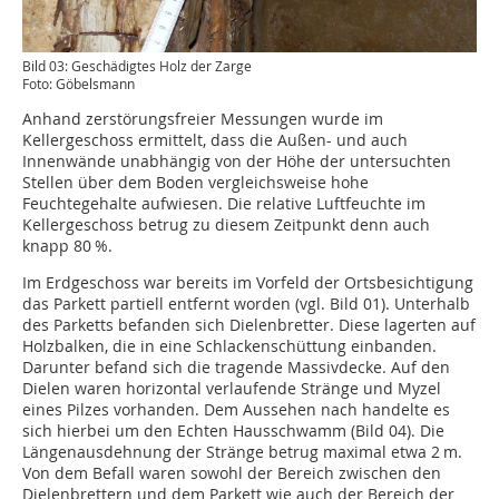
Bild 03: Geschädigtes Holz der Zarge
Foto: Göbelsmann
Anhand zerstörungsfreier Messungen wurde im
Kellergeschoss ermittelt, dass die Außen- und auch
Innenwände unabhängig von der Höhe der untersuchten
Stellen über dem Boden vergleichsweise hohe
Feuchtegehalte aufwiesen. Die relative Luftfeuchte im
Kellergeschoss betrug zu diesem Zeitpunkt denn auch
knapp 80 %.
Im Erdgeschoss war bereits im Vorfeld der Ortsbesichtigung
das Parkett partiell entfernt worden (vgl. Bild 01). Unterhalb
des Parketts befanden sich Dielenbretter. Diese lagerten auf
Holzbalken, die in eine Schlackenschüttung einbanden.
Darunter befand sich die tragende Massivdecke. Auf den
Dielen waren horizontal verlaufende Stränge und Myzel
eines Pilzes vorhanden. Dem Aussehen nach handelte es
sich hierbei um den Echten Hausschwamm (Bild 04). Die
Längenausdehnung der Stränge betrug maximal etwa 2 m.
Von dem Befall waren sowohl der Bereich zwischen den
Dielenbrettern und dem Parkett wie auch der Bereich der