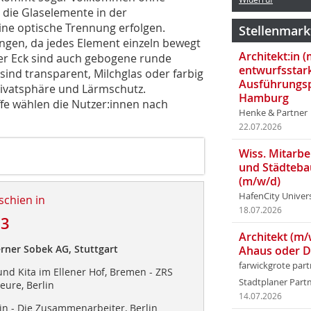
 die Glaselemente in der
ne optische Trennung erfolgen.
Stellenmark
ungen, da jedes Element einzeln bewegt
Architekt:in 
r Eck sind auch gebogene runde
entwurfsstar
sind transparent, Milchglas oder farbig
Ausführungsp
rivatsphäre und Lärmschutz.
Hamburg
fe wählen die Nutzer:innen nach
Henke & Partner
22.07.2026
Wiss. Mitarbei
und Städteba
(m/w/d)
HafenCity Univer
schien in
18.07.2026
23
Architekt (m/
rner Sobek AG, Stuttgart
Ahaus oder 
farwickgrote par
nd Kita im Ellener Hof, Bremen - ZRS
Stadtplaner Par
eure, Berlin
14.07.2026
in - Die Zusammenarbeiter, Berlin