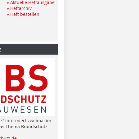
» Aktuelle Heftausgabe
» Heftarchiv
» Heft bestellen
z
z“ informiert zweimal im
das Thema Brandschutz
hutz.de