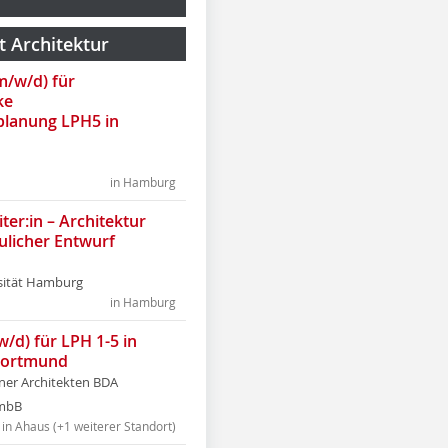
t Architektur
(m/w/d) für
ke
lanung LPH5 in
in Hamburg
ter:in – Architektur
ulicher Entwurf
sität Hamburg
in Hamburg
w/d) für LPH 1-5 in
Dortmund
tner Architekten BDA
tmbB
in Ahaus (+1 weiterer Standort)