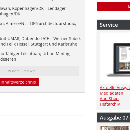
 Swan, Kopenhagen/DK - Lendager
enhagen/DK
on, Almere/NL - DP6 architectuurstudio,
Service
Unit UMAR, Dübendorf/CH - Werner Sobek
und Felix Heisel, Stuttgart und Karlsruhe
lauffähiger Leichtbau; Urban Mining;
rdisieren
Ressort: Produkte
Inhaltsverzeichnis
Aktuelle Ausga
Mediadaten
Abo-Shop
Heftarchiv
Ausgabe 07