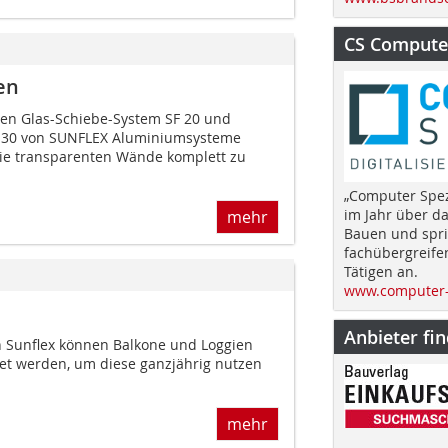
CS Computer
en
en Glas-Schiebe-System SF 20 und
 30 von SUNFLEX Aluminiumsysteme
 die transparenten Wände komplett zu
„Computer Spez
im Jahr über d
mehr
Bauen und spri
fachübergreife
Tätigen an.
www.computer-
Anbieter fi
 Sunflex können Balkone und Loggien
tet werden, um diese ganzjährig nutzen
mehr