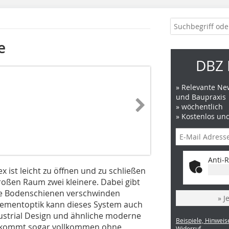
e
DBZ 
» Relevante New
und Baupraxis
» wöchentlich
» Kostenlos un
Anti-R
 ist leicht zu öffnen und zu schließen
oßen Raum zwei kleinere. Dabei gibt
die Bodenschienen verschwinden
» J
ementoptik kann dieses System auch
dustrial Design und ähnliche moderne
Beispiele, Hinweis
0 kommt sogar vollkommen ohne
Widerruf