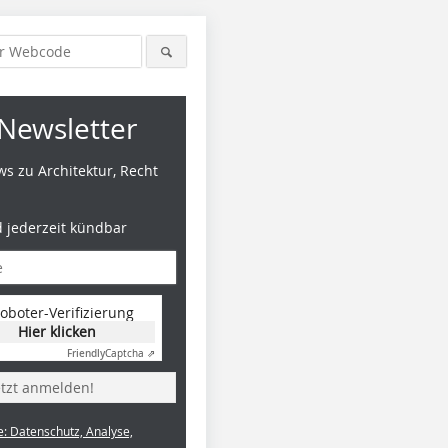
Newsletter
s zu Architektur, Recht
d jederzeit kündbar
oboter-Verifizierung
Hier klicken
Friendly
Captcha ⇗
etzt anmelden!
e: Datenschutz, Analyse,