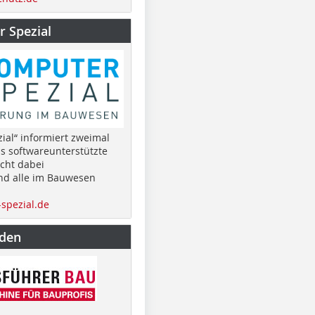
 Spezial
ial“ informiert zweimal
as softwareunterstützte
cht dabei
nd alle im Bauwesen
spezial.de
nden