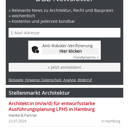
» Relevante News zu Architektur, Recht und Baupraxis
» wöchentlich
» Kostenlos und jederzeit kündbar
Anti-Roboter-Verifizierung
Hier klicken
Friendly
Captcha ⇗
» Jetzt anmelden!
Beispiele, Hinweise: Datenschutz, Analyse, Widerruf
Stellenmarkt Architektur
Architekt:in (m/w/d) für entwurfsstarke
Ausführungsplanung LPH5 in Hamburg
Henke & Partner
22.07.2026
in Hamburg