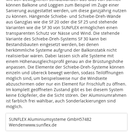
können Balkone und Loggien zum Beispiel im Zuge einer
Sanierung ausgestattet werden, um diese ganzjährig nutzen
zu können. Hängende Schiebe- und Schiebe-Dreh-Wände
aus Ganzglas wie die SF 20 oder die SF 25 und stehende
Varianten wie die SF 30 von SUNFLEX ermöglichen einen
transparenten Schutz vor Nässe und Wind. Die stehende
Variante des Schiebe-Dreh-Systems SF 30 kann bei
Bestandsbauten eingesetzt werden, bei denen
herkömmliche Systeme aufgrund der Balkonstatik nicht
realisierbar wären. Dabei lassen sich alle Systeme mit
einem Höhenausgleichsprofil genau an die Brüstungshöhe
anpassen. Die Elemente der Schiebe-Dreh-Systeme können
einzeln und übereck bewegt werden, sodass Teilöffnungen
möglich sind, um beispielsweise nur die Windseite
abzuschirmen oder nur ein Element für Frischluft zu öffnen.
Im komplett geöffneten Zustand gibt es bei diesem System
keine Eckpfeiler, die die Sicht stören. Der Aluminiumrahmen
ist farblich frei wählbar, auch Sonderlackierungen sind
möglich.
SUNFLEX Aluminiumsys­teme GmbH57482
Wendenwww.sunflex.de