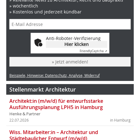
» wöchentlich
» Kostenlos und jederzeit kündbar
Anti-Roboter-Verifizierung
Hier klicken
Friendly
Captcha ⇗
» Jetzt anmelden!
Beispiele, Hinweise: Datenschutz, Analyse, Widerruf
Stellenmarkt Architektur
Architekt:in (m/w/d) für entwurfsstarke
Ausführungsplanung LPH5 in Hamburg
Henke & Partner
22.07.2026
in Hamburg
Wiss. Mitarbeiter:in – Architektur und
Städtebaulicher Entwurf (m/w/d)