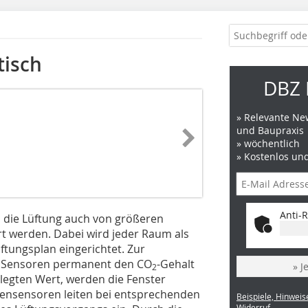
tisch
DBZ 
» Relevante New
und Baupraxis
» wöchentlich
» Kostenlos un
Anti-R
die Lüftung auch von größeren
t werden. Dabei wird jeder Raum als
ftungsplan eingerichtet. Zur
n Sensoren permanent den CO
-Gehalt
» J
2
elegten Wert, werden die Fenster
gensensoren leiten bei entsprechenden
Beispiele, Hinweis
Widerruf