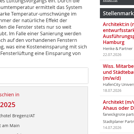
es Lüftungsvorgangs ein. Durch die
aumtemperatur ermittelt das System
Stellenmark
 starke Temperatur-umschwünge im
er der natürliche Effekt der
Architekt:in 
n die Fenster stets nur so weit
entwurfsstar
ubt. Im Falle einer Sanierung werden
Ausführungsp
ach auf den vorhandenen Fenstern
Hamburg
ng, was eine Kosteneinsparung mit sich
Henke & Partner
r Fensterlüftung eine Einsparung von
22.07.2026
Wiss. Mitarbei
und Städteba
(m/w/d)
HafenCity Univer
18.07.2026
schien in
Architekt (m/
/2025
Ahaus oder 
farwickgrote par
dthotel Bregenz/AT
Stadtplaner Par
rt am Main
14.07.2026