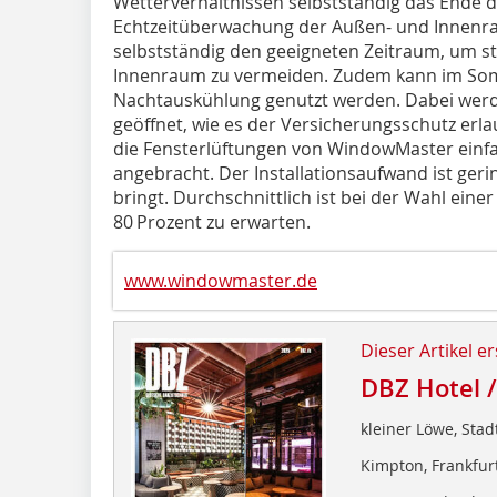
Wetterverhältnissen selbstständig das Ende d
Echtzeitüberwachung der Außen- und Innenr
selbstständig den geeigneten Zeitraum, um
Innenraum zu vermeiden. Zudem kann im Somm
Nachtauskühlung genutzt werden. Dabei werde
geöffnet, wie es der Versicherungsschutz erla
die Fensterlüftungen von WindowMaster einf
angebracht. Der Installationsaufwand ist geri
bringt. Durchschnittlich ist bei der Wahl eine
80 Prozent zu erwarten.
www.windowmaster.de
Dieser Artikel er
DBZ Hotel 
kleiner Löwe, Sta
Kimpton, Frankfu