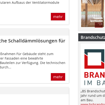
ularen Aufbaus der Ventilatormodule
mehr
Brandschut
iche Schalldämm­lösungen für
maßnahmen Für Gebäude steht zum
der Fassaden eine bewährte
 Bauteilen zur Verfügung. Die technischen
urch...
mehr
„BS Brandschut
Jahr rund um 
am Bau.
www.bsbrandsc