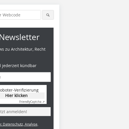
Newsletter
s zu Architektur, Recht
d jederzeit kündbar
oboter-Verifizierung
Hier klicken
Friendly
Captcha ⇗
etzt anmelden!
e: Datenschutz, Analyse,