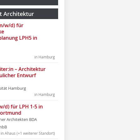
t Architektur
(m/w/d) für
ke
lanung LPH5 in
in Hamburg
ter:in – Architektur
ulicher Entwurf
sität Hamburg
in Hamburg
w/d) für LPH 1-5 in
Dortmund
tner Architekten BDA
tmbB
in Ahaus (+1 weiterer Standort)