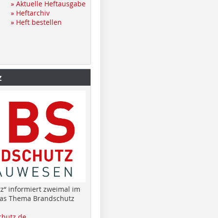
» Aktuelle Heftausgabe
» Heftarchiv
» Heft bestellen
z
z“ informiert zweimal im
das Thema Brandschutz
hutz.de