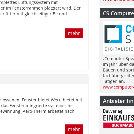
omplettes Lüftungssystem mit
r im Fensterrahmen platziert wird. Der
CS Computer
rlüfter mit gleichzeitiger Be und
mehr
„Computer Spez
im Jahr über d
Bauen und spri
fachübergreife
Tätigen an.
www.computer-
chlossenem Fenster bietet Weru bietet mit
Anbieter fi
das Fenster integrierte systemische
ewinnung. Aero-Therm arbeitet nach
mehr