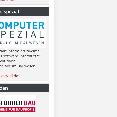
 Spezial
ial“ informiert zweimal
as softwareunterstützte
cht dabei
nd alle im Bauwesen
spezial.de
nden