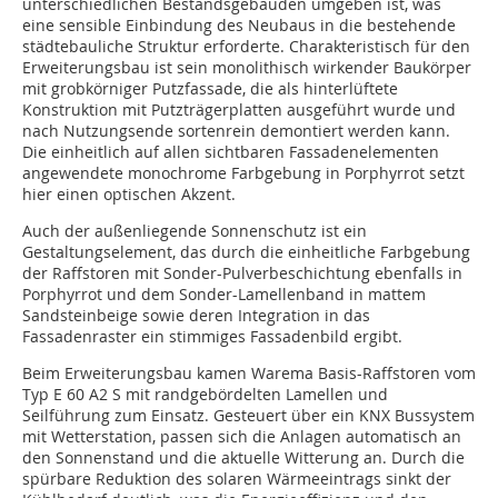
unterschiedlichen Bestandsgebäuden umgeben ist, was
eine sensible Einbindung des Neubaus in die bestehende
städtebauliche Struktur erforderte. Charakteristisch für den
Erweiterungsbau ist sein monolithisch wirkender Baukörper
mit grobkörniger Putzfassade, die als hinterlüftete
Konstruktion mit Putzträgerplatten ausgeführt wurde und
nach Nutzungsende sortenrein demontiert werden kann.
Die einheitlich auf allen sichtbaren Fassadenelementen
angewendete monochrome Farbgebung in Porphyrrot setzt
hier einen optischen Akzent.
Auch der außenliegende Sonnenschutz ist ein
Gestaltungselement, das durch die einheitliche Farbgebung
der Raffstoren mit Sonder-Pulverbeschichtung ebenfalls in
Porphyrrot und dem Sonder-Lamellenband in mattem
Sandsteinbeige sowie deren Integration in das
Fassadenraster ein stimmiges Fassadenbild ergibt.
Beim Erweiterungsbau kamen Warema Basis-Raffstoren vom
Typ E 60 A2 S mit randgebördelten Lamellen und
Seilführung zum Einsatz. ­Gesteuert über ein KNX Bussystem
mit Wetterstation, passen sich die Anlagen automatisch an
den Sonnenstand und die aktuelle Witterung an. Durch die
spürbare Reduktion des solaren Wärmeeintrags sinkt der