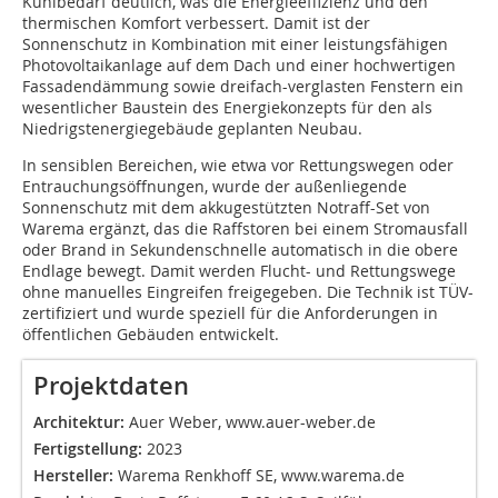
Kühlbedarf deutlich, was die Energieeffizienz und den
thermischen Komfort verbessert. Damit ist der
Sonnenschutz in Kombination mit einer leistungsfähigen
Photovoltaikanlage auf dem Dach und einer hochwertigen
Fassadendämmung sowie dreifach-verglasten Fenstern ein
wesentlicher Baustein des Energiekonzepts für den als
Niedrigstenergie­gebäude geplanten Neubau.
In sensiblen Bereichen, wie etwa vor Rettungswegen oder
Entrauchungsöffnungen, wurde der außenliegende
Sonnenschutz mit dem akkugestützten Notraff-Set von
Warema ergänzt, das die Raffstoren bei einem Stromausfall
oder Brand in Sekundenschnelle automatisch in die obere
Endlage bewegt. Damit werden Flucht- und Rettungswege
ohne manuelles Eingreifen freigegeben. Die Technik ist TÜV-
zertifiziert und wurde speziell für die Anforderungen in
öffentlichen Gebäuden entwickelt.
Projektdaten
Architektur:
Auer Weber, www.auer-weber.de
Fertigstellung:
2023
Hersteller:
Warema Renkhoff SE, www.warema.de