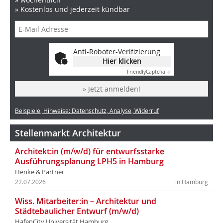
» Kostenlos und jederzeit kündbar
Anti-Roboter-Verifizierung
Hier klicken
Friendly
Captcha ⇗
» Jetzt anmelden!
Beispiele, Hinweise: Datenschutz, Analyse, Widerruf
Stellenmarkt Architektur
Architekt:in (m/w/d) für entwurfsstarke
Ausführungsplanung LPH5 in Hamburg
Henke & Partner
22.07.2026
in Hamburg
Wiss. Mitarbeiter:in – Architektur und
Städtebaulicher Entwurf (m/w/d)
HafenCity Universität Hamburg