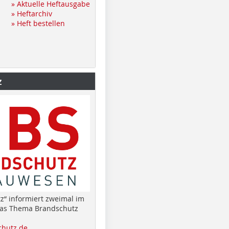
» Aktuelle Heftausgabe
» Heftarchiv
» Heft bestellen
z
z“ informiert zweimal im
das Thema Brandschutz
hutz.de