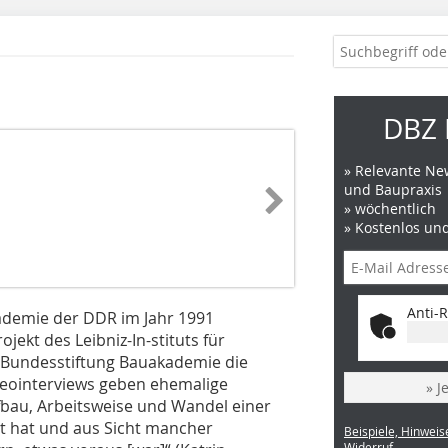
DBZ 
» Relevante New
und Baupraxis
» wöchentlich
» Kostenlos un
Anti-R
ademie der DDR im Jahr 1991
kt des Leibniz-In-stituts für
 Bundesstiftung Bauakademie die
deo­interviews geben ehemalige
» J
ufbau, Arbeitsweise und Wandel einer
gt hat und aus Sicht mancher
Beispiele, Hinweis
Widerruf