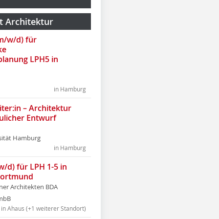
t Architektur
(m/w/d) für
ke
lanung LPH5 in
in Hamburg
ter:in – Architektur
ulicher Entwurf
sität Hamburg
in Hamburg
w/d) für LPH 1-5 in
Dortmund
tner Architekten BDA
tmbB
in Ahaus (+1 weiterer Standort)