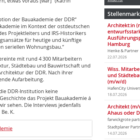
rn, etwas voraus [war]“ (Katrin
Stellenmark
ption der Bauakademie der DDR“
Architekt:in 
akademie im Kontext der ostdeutschen
entwurfsstar
s Projektleiters und IRS-Historikers
Ausführungsp
gsansätze für heutige und künftige
Hamburg
n seriellen Wohnungsbau.“
Henke & Partner
22.07.2026
reinte mit rund 4 300 Mitarbeitern
ktur, Städtebau und Bauwirtschaft und
Wiss. Mitarbei
Architektur der DDR. Nach ihrer
und Städteba
ende Aufarbeitung.
(m/w/d)
HafenCity Univer
ie DDR-Institution keine
18.07.2026
-Geschichte das Projekt Bau­akademie á
wir sehen. Die Interviews jedenfalls
Architekt (m/
Be. K.
Ahaus oder 
farwickgrote par
Stadtplaner Par
demie
14.07.2026