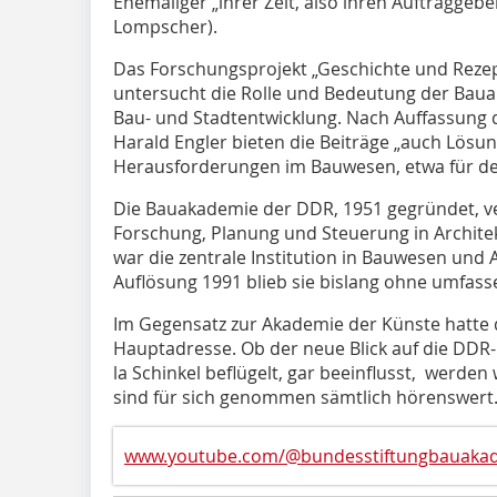
Ehemaliger „ihrer Zeit, also ihren Auftraggebe
Lompscher).
Das Forschungsprojekt „Geschichte und Reze
untersucht die Rolle und Bedeutung der Bau
Bau- und Stadtentwicklung. Nach Auffassung de
Harald Engler bieten die Beiträge „auch Lösun
Herausforderungen im Bauwesen, etwa für de
Die Bauakademie der DDR, 1951 gegründet, ve
Forschung, Planung und Steuerung in Archite
war die zentrale Institution in Bauwesen und 
Auflösung 1991 blieb sie bislang ohne umfass
Im Gegensatz zur Akademie der Künste hatte d
Hauptadresse. Ob der neue Blick auf die DDR
la Schinkel beflügelt, gar beeinflusst, werden 
sind für sich genommen sämtlich hörenswert. 
www.youtube.com/@bundesstiftungbauaka