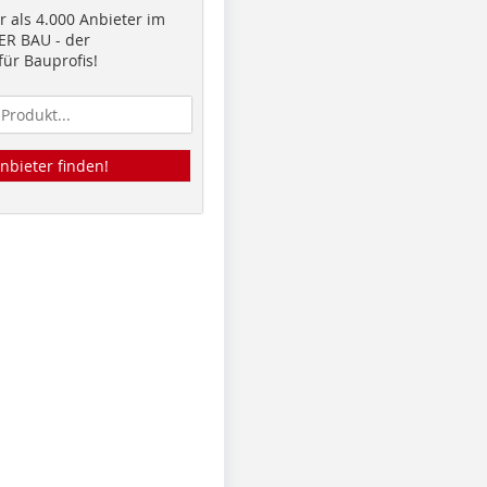
 als 4.000 Anbieter im
R BAU - der
ür Bauprofis!
nbieter finden!