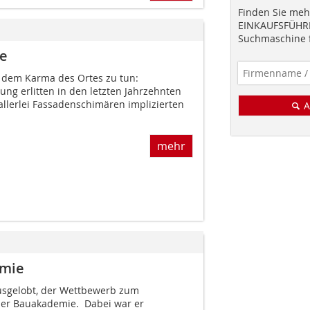
Finden Sie mehr
EINKAUFSFÜHRE
Suchmaschine f
de
mit dem Karma des Ortes zu tun:
ng erlitten in den letzten Jahrzehnten
allerlei Fassadenschimären implizierten
A
mehr
emie
ausgelobt, der Wettbewerb zum
ner Bauakademie. Dabei war er