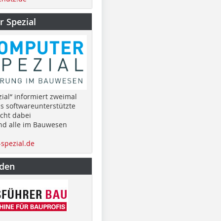
 Spezial
ial“ informiert zweimal
as softwareunterstützte
cht dabei
nd alle im Bauwesen
spezial.de
nden