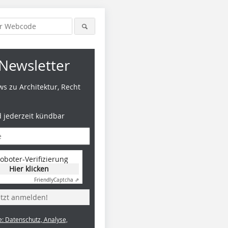
Newsletter
s zu Architektur, Recht
d jederzeit kündbar
oboter-Verifizierung
Hier klicken
Friendly
Captcha ⇗
etzt anmelden!
e: Datenschutz, Analyse,