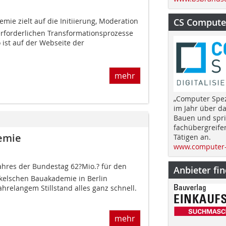
CS Computer
mie zielt auf die Initiierung, Moderation
rforderlichen Transformationsprozesse
 ist auf der Webseite der
mehr
„Computer Spez
im Jahr über d
Bauen und spri
fachübergreife
emie
Tätigen an.
www.computer-
hres der Bundestag 62?Mio.? für den
Anbieter fi
kelschen Bauakademie in Berlin
hrelangem Stillstand alles ganz schnell.
mehr