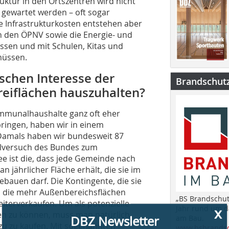
ktur in den Ortszentren wird nicht
 gewartet werden – oft sogar
he Infrastrukturkosten entstehen aber
n den ÖPNV sowie die Energie- und
sen und mit Schulen, Kitas und
müssen.
schen Interesse der
Brandschut
eiflächen hauszuhalten?
x
DBZ Newsletter
ommunalhaushalte ganz oft eher
bringen, haben wir in einem
. Damals haben wir bundesweit 87
Dieser Beitrag hat Ihr Interesse geweckt? Dann
lversuch des Bundes zum
bleiben Sie auf dem Laufenden und melden sich zu
ee ist die, dass jede Gemeinde nach
unserem kostenlosen wöchentlichen Newsletter an:
n jährlicher Fläche erhält, die sie im
ebauen darf. Die Kontingente, die sie
» Relevante Architekturprojekte
n, die mehr Außenbereichsflächen
» Bautechnische Fachinformationen
„BS Brandschut
» Rechtliche Fragen
iterverkaufen. Um als potenzielle
Jahr rund um 
» Aktuelle Veranstaltungshinweise
n zu können, muss man natürlich
am Bau.
» jederzeit kündbar
azu zu kaufen. Mit sogenannten
www.bsbrandsc