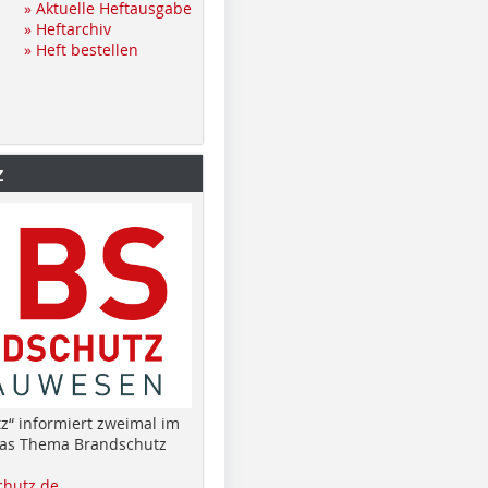
» Aktuelle Heftausgabe
» Heftarchiv
» Heft bestellen
z
z“ informiert zweimal im
das Thema Brandschutz
hutz.de