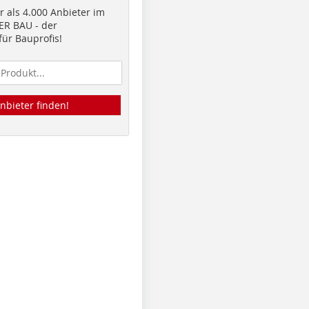
 als 4.000 Anbieter im
R BAU - der
ür Bauprofis!
nbieter finden!