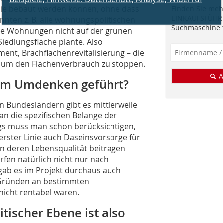
ie bebaut werden können, ohne dass
Finden Sie mehr
EINKAUFSFÜHRE
nnten z. B. alle wohnungspolitischen
Suchmaschine f
ie Wohnungen nicht auf der grünen
iedlungsfläche plante. Also
nt, Brachflächenrevitalisierung – die
n, um den Flächenverbrauch zu stoppen.
A
nem Umdenken geführt?
en Bundesländern gibt es mittlerweile
an die spezifischen Belange der
ngs muss man schon berücksichtigen,
 erster Linie auch Daseinsvorsorge für
n deren Lebensqualität beitragen
fen natürlich nicht nur nach
gab es im Projekt durchaus auch
Gründen an bestimmten
nicht rentabel waren.
tischer Ebene ist also