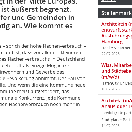
t in der Mitte Europas,
ist äußerst begrenzt.
Stellenmark
fer und Gemeinden in
Architekt:in 
etig an. Wie kommt es
entwurfsstar
Ausführungsp
Hamburg
e – sprich der hohe Flächenverbrauch –
Henke & Partner
Grund ist, dass vor allem in kleineren
22.07.2026
 des Flächenverbrauchs in Deutschland
Wiss. Mitarbei
ieten oft als einzige Möglichkeit
und Städteba
Einwohnern und Gewerbe das
(m/w/d)
die Bevölkerung abnimmt. Der Bau von
HafenCity Univer
Rolle. Und wenn die eine Kommune neue
18.07.2026
ommune meist aufgefordert, das
ommunale Konkurrenz. Jede Kommune
Architekt (m/
o den Flächenverbrauch noch mehr in
Ahaus oder 
farwickgrote par
Stadtplaner Par
14.07.2026