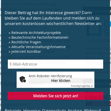
lässt sich relativ zuverlässig
lächenentwicklung aus Sicht der
CS Computer
unrentabel ist.
Anti-Roboter-Verifizierung
Hier klicken
Friendly
Captcha ⇗
nten Siedlungsvorhaben für die
Melden Sie sich jetzt an!
nzubringen. Insgesamt waren das 540
einer Saldierung von voraussichtlichen
„Computer Spez
nen Zeitraum von 25 Jahren –
im Jahr über d
Beispiele, Hinweise: Datenschutz, Analyse, Widerruf
lanungen erwiesen sich als unrentabel
Bauen und spri
l belasten. Von diesen unrentablen
fachübergreife
Tätigen an.
le im Außenbereich auf der grünen
www.computer-
öffnet.
it umgegangen?
Anbieter fi
iejenigen, auf die viele Gemeinden am
den den Kommunen auch Alternativen
die sogenannten
 d. h. Flächen innerhalb der