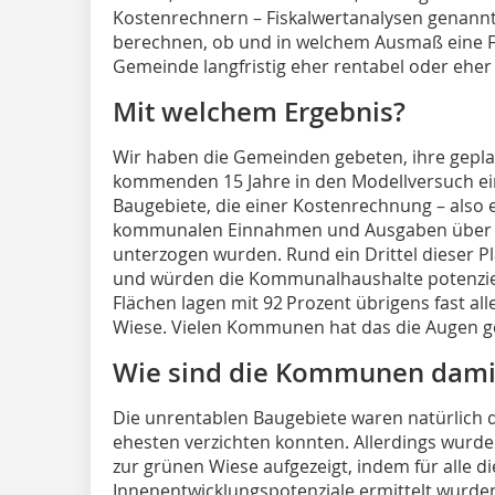
Kostenrechnern – Fiskalwertanalysen genannt – 
berechnen, ob und in welchem Ausmaß eine F
Gemeinde langfristig eher rentabel oder eher 
Mit welchem Ergebnis?
Wir haben die Gemeinden gebeten, ihre gepla
kommenden 15 Jahre in den Modellversuch ei
Baugebiete, die einer Kostenrechnung – also 
kommunalen Einnahmen und Ausgaben über ei
unterzogen wurden. Rund ein Drittel dieser P
und würden die Kommunalhaushalte potenziel
Flächen lagen mit 92 Prozent übrigens fast al
Wiese. Vielen Kommunen hat das die Augen ge
Wie sind die Kommunen dam
Die unrentablen Baugebiete waren natürlich d
ehesten verzichten konnten. Allerdings wur
zur grünen Wiese aufgezeigt, indem für alle 
Innenentwicklungspotenziale ermittelt wurden,