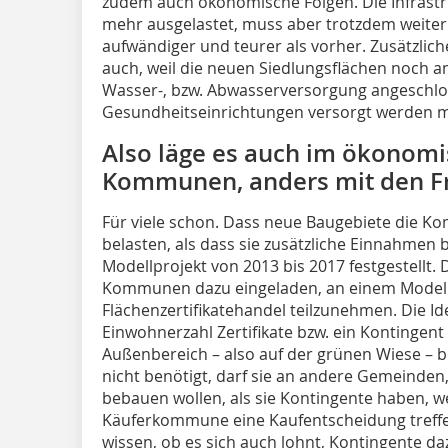
zudem auch ökonomische Folgen. Die Infrastru
mehr ausgelastet, muss aber trotzdem weiter
aufwändiger und teurer als vorher. Zusätzlic
auch, weil die neuen Siedlungsflächen noch a
Wasser-, bzw. Abwasserversorgung angeschlos
Gesundheitseinrichtungen versorgt werden 
Also läge es auch im ökonomi
Kommunen, anders mit den Fr
Für viele schon. Dass neue Baugebiete die K
belasten, als dass sie zusätzliche Einnahmen 
Modellprojekt von 2013 bis 2017 festgestellt
Kommunen dazu eingeladen, an einem Model
Flächenzertifikatehandel teilzunehmen. Die Id
Einwohnerzahl Zertifikate bzw. ein Kontingent a
Außenbereich – also auf der grünen Wiese – b
nicht benötigt, darf sie an andere Gemeinde
bebauen wollen, als sie Kontingente haben, we
Käuferkommune eine Kaufentscheidung treffe
wissen, ob es sich auch lohnt, Kontingente d