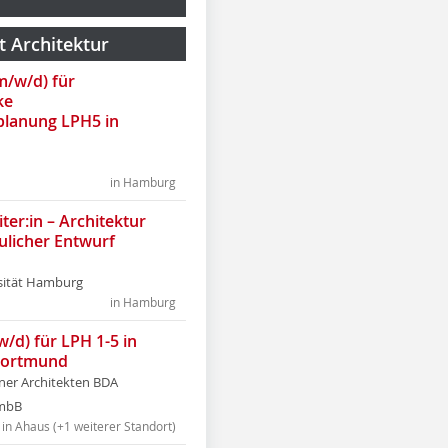
t Architektur
(m/w/d) für
ke
lanung LPH5 in
in Hamburg
ter:in – Architektur
ulicher Entwurf
sität Hamburg
in Hamburg
w/d) für LPH 1-5 in
Dortmund
tner Architekten BDA
tmbB
in Ahaus (+1 weiterer Standort)