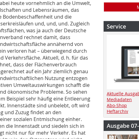
dabei heute vornehmlich an die Umwelt,
dschaften und Lebensräumen, das
die Bodenbeschaffenheit und die
erkreisläufen und, und, und. Zugleich
Service
aftsflächen, was ja auch der Deutsche
rnverband rechnet damit, dass
andwirtschaftsfläche annähernd von
in verloren hat – überwiegend durch
Verkehrsfläche. Aktuell, d. h. für das
chnet, dass der Flächenverbrauch
hgerechnet auf ein Jahr ziemlich genau
andwirtschaftlichen Nutzung entzogen
ativen Umweltauswirkungen schafft die
 und ökonomische Probleme. So sehen
Aktuelle Ausga
um Beispiel sehr häufig eine Entleerung
Mediadaten
t. Innenstädte sind unbelebt, oft wird
Abo-Shop
Heftarchiv
g und Zuzug findet an den
 einer sozialen Entmischung einher.
Ausgabe 07
en die Innenstadt und siedeln sich in
gt nicht nur für mehr Verkehr. Es hat