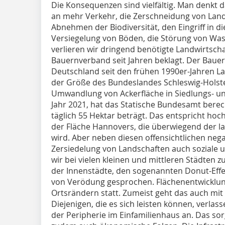
Die Konsequenzen sind vielfältig. Man denkt 
an mehr Verkehr, die Zerschneidung von Lan
Abnehmen der Biodiversität, den Eingriff in 
Versiegelung von Böden, die Störung von Wass
verlieren wir dringend benötigte Landwirtsch
Bauernverband seit Jahren beklagt. Der Baue
Deutschland seit den frühen 1990er-Jahren L
der Größe des Bundeslandes Schleswig-Holste
Umwandlung von Ackerfläche in Siedlungs- und 
Jahr 2021, hat das Statische Bundesamt bere
täglich 55 Hektar beträgt. Das entspricht hoc
der Fläche Hannovers, die überwiegend der l
wird. Aber neben diesen offensichtlichen neg
Zersiedelung von Landschaften auch soziale
wir bei vielen kleinen und mittleren Städten z
der Innenstädte, den sogenannten Donut-Effek
von Verödung gesprochen. Flächenentwicklun
Ortsrändern statt. Zumeist geht das auch mit
Diejenigen, die es sich leisten können, verlass
der Peripherie im Einfamilienhaus an. Das sor