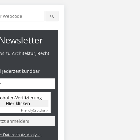
Newsletter
s zu Architektur, Recht
d jederzeit kündbar
oboter-Verifizierung
Hier klicken
Friendly
Captcha ⇗
etzt anmelden!
e: Datenschutz, Analyse,