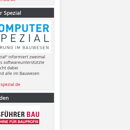
 Spezial
ial“ informiert zweimal
as softwareunterstützte
cht dabei
nd alle im Bauwesen
spezial.de
nden