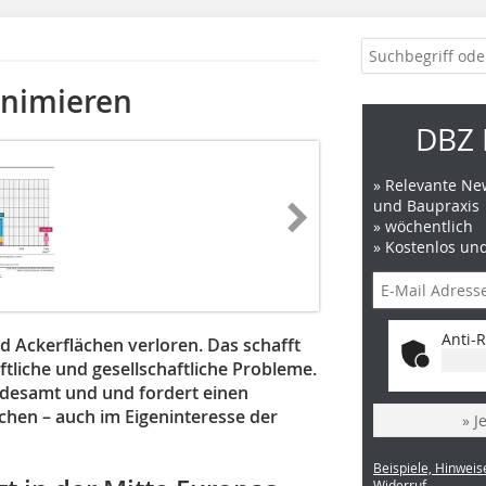
inimieren
DBZ 
» Relevante New
und Baupraxis
» wöchentlich
» Kostenlos un
Anti-R
 Ackerflächen verloren. Das schafft
tliche und gesellschaftliche Probleme.
undesamt und und fordert einen
hen – auch im Eigeninteresse der
» J
Beispiele, Hinweis
Widerruf