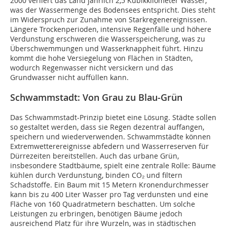
2000 verliert das Land jährlich 2,5 Kubikkilometer Wasser,
was der Wassermenge des Bodensees entspricht. Dies steht
im Widerspruch zur Zunahme von Starkregenereignissen.
Längere Trockenperioden, intensive Regenfälle und höhere
Verdunstung erschweren die Wasserspeicherung, was zu
Überschwemmungen und Wasserknappheit führt. Hinzu
kommt die hohe Versiegelung von Flächen in Städten,
wodurch Regenwasser nicht versickern und das
Grundwasser nicht auffüllen kann.
Schwammstadt: Von Grau zu Blau-Grün
Das Schwammstadt-Prinzip bietet eine Lösung. Städte sollen
so gestaltet werden, dass sie Regen dezentral auffangen,
speichern und wiederverwenden. Schwammstädte können
Extremwetterereignisse abfedern und Wasserreserven für
Dürrezeiten bereitstellen. Auch das urbane Grün,
insbesondere Stadtbäume, spielt eine zentrale Rolle: Bäume
kühlen durch Verdunstung, binden CO₂ und filtern
Schadstoffe. Ein Baum mit 15 Metern Kronendurchmesser
kann bis zu 400 Liter Wasser pro Tag verdunsten und eine
Fläche von 160 Quadratmetern beschatten. Um solche
Leistungen zu erbringen, benötigen Bäume jedoch
ausreichend Platz für ihre Wurzeln, was in städtischen