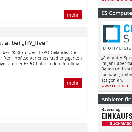
CS Computer
mehr
 a. bei „HY_live“
ember 2000 auf dem EXPO-Gelände. Die
„Computer Spez
riften, Profitcenter eines Mediengiganten
im Jahr über d
yer auf der EXPO, hatte in den Rundling
Bauen und spri
fachübergreife
Tätigen an.
mehr
www.computer-
Anbieter fi