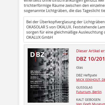
einerseits ohne Einschränkungen genutzt wer
trichterförmige Räume zwischen den einzelne
sogenannte Lichtgräben, die das Tageslicht ti
Bei der Überkopfverglasung der Lichtgräben f
OKASOLAR S von OKALUX. Feststehende Lam
sorgen für eine gleichmäßige Ausleuchtung 
OKALUX GmbH
Dieser Artikel er
DBZ 10/20
Glas
DBZ Heftpate
MICK EEKHOUT, D
GUSSGLAS
Futurium, Berlin
KALT GEBOGEN
Van Gogh Museum