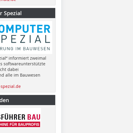
 Spezial
ial“ informiert zweimal
as softwareunterstützte
cht dabei
nd alle im Bauwesen
spezial.de
nden