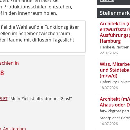
den. Zum anderen lässt sie
n Produktionsschiffen entstehen,
Stellenmark
ef in den Innenraum holen.
Architekt:in 
iel die Wahl auf die Funktionsgläser
entwurfsstar
ellen im Scheibenzwischenraum
Ausführungsp
der Räume mit diffusem Tageslicht
Hamburg
Henke & Partner
22.07.2026
schien in
Wiss. Mitarbei
und Städteba
18
(m/w/d)
HafenCity Univer
18.07.2026
ELFT
"Mein Ziel ist ultradünnes Glas!"
Architekt (m/
Ahaus oder 
farwickgrote par
Stadtplaner Par
14.07.2026
, Amsterdam