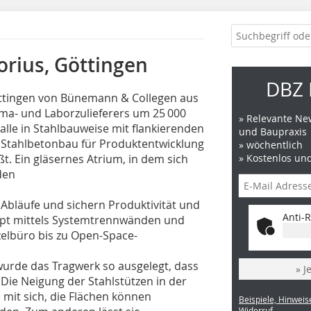
rius, Göttingen
DBZ 
ttingen von Bünemann & Collegen aus
rma- und Laborzulieferers um 25 000
» Relevante New
halle in Stahlbauweise mit flankierenden
und Baupraxis
n Stahlbetonbau für Produktentwicklung
» wöchentlich
t. Ein gläser­nes Atrium, in dem sich
» Kostenlos un
den
 Abläufe und sichern Produktivität und
Anti-R
zept mittels Systemtrennwänden und
elbüro bis zu Open-Space-
wurde das Tragwerk so ausgelegt, dass
» J
ie Neigung der Stahlstützen in der
 mit sich, die Flächen können
Beispiele, Hinweis
Widerruf