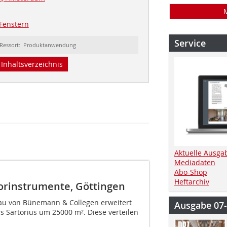
Fenstern
Service
Ressort: Produktanwendung
Inhaltsverzeichnis
Aktuelle Ausga
Mediadaten
Abo-Shop
Heftarchiv
orinstrumente, Göttingen
au von Bünemann & Collegen erweitert
Ausgabe 07
s Sartorius um 25000 m². Diese verteilen