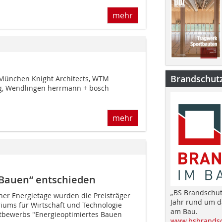
mehr
Brandschut
München Knight Architects, WTM
, Wendlingen herrmann + bosch
mehr
 Bauen“ entschieden
„BS Brandschut
ner Energietage wurden die Preisträger
Jahr rund um 
ums für Wirtschaft und Technologie
am Bau.
tbewerbs "Energieoptimiertes Bauen
www.bsbrandsc