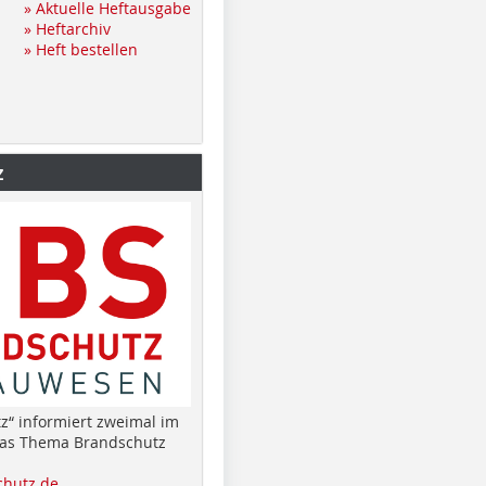
» Aktuelle Heftausgabe
» Heftarchiv
» Heft bestellen
z
z“ informiert zweimal im
das Thema Brandschutz
hutz.de