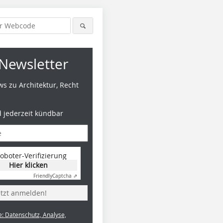
Newsletter
s zu Architektur, Recht
d jederzeit kündbar
oboter-Verifizierung
Hier klicken
Friendly
Captcha ⇗
etzt anmelden!
e: Datenschutz, Analyse,