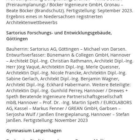
(Freiraumplanung) / Böcker Ingenieure GmbH, Gronau –
Beate Böcker (Brandschutz). Fertigstellung: September 2023.
Ergebnis eines in Niedersachsen registrierten
Architektenwettbewerbs
Sartorius Forschungs- und Entwicklungsgebäude,
Göttingen
Bauherrin: Sartorius AG, Göttingen – Michael von Darsen.
Entwurfsverfasser: Bünemann & Collegen GmbH, Hannover
– Architekt Dipl.-Ing. Christian Rathmann, Architekt Dipl.-Ing.
Herr Jörg Vaqué, Architektin Dipl.-Ing. Merle Queisner,
Architektin Dipl.-Ing. Nicole Francke, Architektin Dipl.-Ing.
Sabine Gerlach, Architekt Dipl.-Ing. Benjamin Wagner,
Architekt Dipl.-Ing. Eckhard Habermann. Weitere Beteiligte:
Architektin Dipl.-Ing. Gunhild Perrey, Hannover / Drewes +
Speth Beratende Ingenieure Partnerschaftsgesellschaft
mbB, Hannover – Prof. Dr. -Ing. Martin Speth / EUROLABORS
AG, Kassel – Markus Fenner / GREAN GmbH, Garbsen –
Serjosha Wulf / Janßen Energieplanung, Hannover – Stefan
Janßen. Fertigstellung: November 2023
Gymnasium Langenhagen