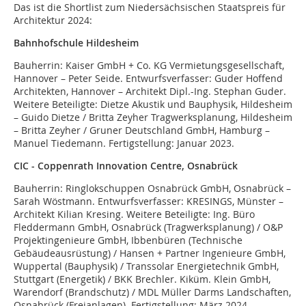
Das ist die Shortlist zum Niedersächsischen Staatspreis für
Architektur 2024:
Bahnhofschule Hildesheim
Bauherrin: Kaiser GmbH + Co. KG Vermietungsgesellschaft,
Hannover – Peter Seide. Entwurfsverfasser: Guder Hoffend
Architekten, Hannover – Architekt Dipl.-Ing. Stephan Guder.
Weitere Beteiligte: Dietze Akustik und Bauphysik, Hildesheim
– Guido Dietze / Britta Zeyher Tragwerksplanung, Hildesheim
– Britta Zeyher / Gruner Deutschland GmbH, Hamburg –
Manuel Tiedemann. Fertigstellung: Januar 2023.
CIC - Coppenrath Innovation Centre, Osnabrück
Bauherrin: Ringlokschuppen Osnabrück GmbH, Osnabrück –
Sarah Wöstmann. Entwurfsverfasser: KRESINGS, Münster –
Architekt Kilian Kresing. Weitere Beteiligte: Ing. Büro
Fleddermann GmbH, Osnabrück (Tragwerksplanung) / O&P
Projektingenieure GmbH, Ibbenbüren (Technische
Gebäudeausrüstung) / Hansen + Partner Ingenieure GmbH,
Wuppertal (Bauphysik) / Transsolar Energietechnik GmbH,
Stuttgart (Energetik) / BKK Brechler. Kiküm. Klein GmbH,
Warendorf (Brandschutz) / MDL Müller Darms Landschaften,
Osnabrück (Freianlagen). Fertigstellung: März 2024.