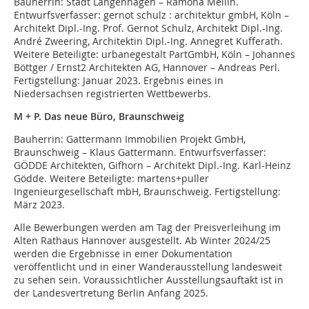
Bauherrin: Stadt Langenhagen – Ramona Mellin.
Entwurfsverfasser: gernot schulz : architektur gmbH, Köln –
Architekt Dipl.-Ing. Prof. Gernot Schulz, Architekt Dipl.-Ing.
André Zweering, Architektin Dipl.-Ing. Annegret Kufferath.
Weitere Beteiligte: urbanegestalt PartGmbH, Köln – Johannes
Böttger / Ernst2 Architekten AG, Hannover – Andreas Perl.
Fertigstellung: Januar 2023. Ergebnis eines in
Niedersachsen registrierten Wettbewerbs.
M + P. Das neue Büro, Braunschweig
Bauherrin: Gattermann Immobilien Projekt GmbH,
Braunschweig – Klaus Gattermann. Entwurfsverfasser:
GÖDDE Architekten, Gifhorn – Architekt Dipl.-Ing. Karl-Heinz
Gödde. Weitere Beteiligte: martens+puller
Ingenieurgesellschaft mbH, Braunschweig. Fertigstellung:
März 2023.
Alle Bewerbungen werden am Tag der Preisverleihung im
Alten Rathaus Hannover ausgestellt. Ab Winter 2024/25
werden die Ergebnisse in einer Dokumentation
veröffentlicht und in einer Wanderausstellung landesweit
zu sehen sein. Voraussichtlicher Ausstellungsauftakt ist in
der Landesvertretung Berlin Anfang 2025.