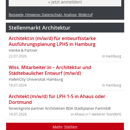
» Jetzt anmelden!
Beispiele, Hinweise: Datenschutz, Analyse, Widerruf
Stellenmarkt Architektur
Architekt:in (m/w/d) für entwurfsstarke
Ausführungsplanung LPH5 in Hamburg
Henke & Partner
22.07.2026
in Hamburg
Wiss. Mitarbeiter:in – Architektur und
Städtebaulicher Entwurf (m/w/d)
HafenCity Universität Hamburg
18.07.2026
in Hamburg
Architekt (m/w/d) für LPH 1-5 in Ahaus oder
Dortmund
farwickgrote partner Architekten BDA Stadtplaner PartmbB
14.07.2026
in Ahaus (+1 weiterer Standort)
Mehr Stellen