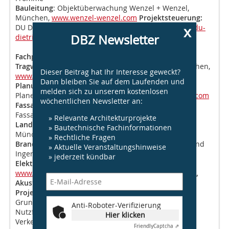
Bauleitung
: Objektüberwachung Wenzel + Wenzel,
München,
www.wenzel-wenzel.com
Projektsteuerung:
x
DU Diederichs Projektmanagement, München,
www.du-
DBZ Newsletter
dietrichs.de
Bauzeit:
März 2017-August 2019
Fachplaner
Tragwerksplanung:
Sailer Stepan und Partner, München,
Dieser Beitrag hat Ihr Interesse geweckt?
www.ssp-muc.com
; Ingenieurbüro Krone, Berlin
Dann bleiben Sie auf dem Laufenden und
Planung Technische Ausrüstung (HKLS):
Obermeyer
melden sich zu unserem kostenlosen
Planen + Beraten, München,
www.obermeyer-group.com
wöchentlichen Newsletter an:
Fassadentechnik:
IB R+R Fuchs Ingenieurbüro für
Fassadentechnik, München,
www.r-r-fuchs.de
» Relevante Architekturprojekte
Landschaftsarchitektur:
Keller Damm Kollegen,
» Bautechnische Fachinformationen
München,
www.keller-damm-kollegen.com
» Rechtliche Fragen
Brandschutzplaner:
mhd Brandschutz Architekten und
» Aktuelle Veranstaltungshinweise
Ingenieure, Ulm,
www.mhd-brandschutz.de
» jederzeit kündbar
Elektroplanung:
Ingenieurbüro Knab, München,
www.knab.net
Thermische Bauphysik, Wärmeschutz,
Akustik:
Müller-BBM, Planegg,
www.muellerbbm.de
Projektdaten
Grundstücksgröße: ca. 45000 m² Campusfläche
Anti-Roboter-Verifizierung
Nutzfläche gesamt: 36274 m² Technikfläche +
Hier klicken
Verkehrsfläche: 19797 m²
Friendly
Captcha ⇗