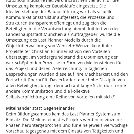
Automobilindustrie hat, wird inzwischen vielfach für die
Umsetzung komplexer Bauabläufe eingesetzt. Die
Idealvorstellung der Bauausführung wird als visuelle
Kommunikationsstruktur aufgesetzt, die Prozesse und
Strukturen transparent offenlegt und zugleich die
Beteiligten in die Verantwortung nimmt. Initiiert von der
Landeshauptstadt München als Auftraggeber, wurde die
Umsetzung des Last Planner Modells durch die
Objektüberwachung von Wenzel + Wenzel koordiniert.
Projektleiter Christian Brunner ist von den Vorteilen
überzeugt: „Im Vordergrund stand die Optimierung der
wertschöpfenden Prozesse in Form von Meilensteinen für
das Projekt und deren Zielerreichung. In täglichen
Besprechungen wurden diese auf ihre Machbarkeit und den
Fortschritt überprüft. Das erfordert eine hohe Disziplin von
allen Beteiligten, bringt dennoch auf lange Sicht durch eine
andere Kommunikation und die kollektive
Selbstverpflichtung eine Reihe von Vorteilen mit sich.“
Miteinander statt Gegeneinander
Beim Bildungscampus kam das Last Planner System zum
Einsatz. Die Meilensteine des Projekts werden in einzelne
Phasen heruntergebrochen und für eine jeweils vierwöchige
Vorschau tagesgenau mit dem Einsatz von Tätigkeiten und