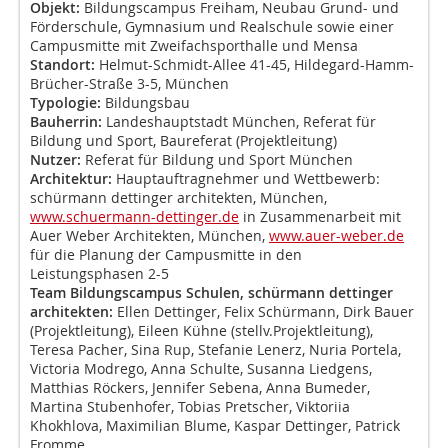
Objekt:
Bildungscampus Freiham, Neubau Grund- und
Förderschule, Gymnasium und Realschule sowie einer
Campusmitte mit Zweifachsporthalle und Mensa
Standort:
Helmut-Schmidt-Allee 41-45, Hildegard-Hamm-
Brücher-Straße 3-5, München
Typologie:
Bildungsbau
Bauherrin:
Landeshauptstadt München, Referat für
Bildung und Sport, Baureferat (Projektleitung)
Nutzer:
Referat für Bildung und Sport München
Architektur:
Hauptauftragnehmer und Wettbewerb:
schürmann dettinger architekten, München,
www.schuermann-dettinger.de
in Zusammenarbeit mit
Auer Weber Architekten, München,
www.auer-weber.de
für die Planung der Campusmitte in den
Leistungsphasen 2-5
Team Bildungscampus Schulen, schürmann dettinger
architekten:
Ellen Dettinger, Felix Schürmann, Dirk Bauer
(Projektleitung), Eileen Kühne (stellv.Projektleitung),
Teresa Pacher, Sina Rup, Stefanie Lenerz, Nuria Portela,
Victoria Modrego, Anna Schulte, Susanna Liedgens,
Matthias Röckers, Jennifer Sebena, Anna Bumeder,
Martina Stubenhofer, Tobias Pretscher, Viktoriia
Khokhlova, Maximilian Blume, Kaspar Dettinger, Patrick
Fromme