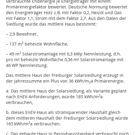
verbrauchte Endenergie je Energieträger mit einem
Primärenergiefaktor bewertet. Deutsche Normung bewertet
den Energieträger Holz z.B. mit Faktor 0,2, Heizöl und Gas
mit Faktor 1,1, Strom mit dem Faktor 2,7. Aus den Daten der
Siedlung wurde das mittlere Haus bestimmt:
– 2,9 Bewohner,
2
– 137 m
beheizte Wohnfläche,
2
– 49 m
Solarstromanlage mit 6,3 kWp Nenn­leistung, d.h.
pro m² beheizte Wohnfläche 0,36 m² Solarstromanlage mit
46 WP Nenn­leistung.
Das mittlere Haus der Freiburger Solarsiedlung erzeugt in
der Jahressumme ein Plus von 36 kWh/m
a Primärenergie.
2
a. Das mittlere Haus der Solarsiedlung, als Variante geplant
2
nach EnEV-Anforderun­gen, würde 185 kWh/m
a
verbrauchen,
b. dieses EnEV-Haus als stromsparender Haushalt gleich
dem mittleren Haushalt der Freiburger Solarsiedlung würde
2
165 kWh/m
a verbrauchen.
c. Das gebaute Haus in Passivhausstandard verbraucht noch