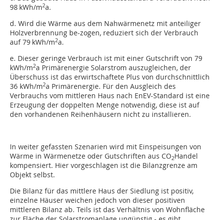
2
98 kWh/m
a.
d. Wird die Wärme aus dem Nahwärmenetz mit anteiliger
Holzverbrennung be-zogen, reduziert sich der Verbrauch
2
auf 79 kWh/m
a.
e. Dieser geringe Verbrauch ist mit einer Gutschrift von 79
2
kWh/m
a Primärenergie Solarstrom auszugleichen, der
Überschuss ist das erwirtschaftete Plus von durchschnittlich
2
36 kWh/m
a Primärenergie. Für den Ausgleich des
Verbrauchs vom mittleren Haus nach EnEV-Standard ist eine
Erzeugung der doppelten Menge notwendig, diese ist auf
den vorhandenen Reihenhäusern nicht zu installieren.
In weiter gefassten Szenarien wird mit Einspeisungen von
Wärme in Wärmenetze oder Gutschriften aus CO
Handel
2
kompensiert. Hier vorgeschlagen ist die Bilanzgrenze am
Objekt selbst.
Die Bilanz für das mittlere Haus der Siedlung ist positiv,
einzelne Häuser weichen jedoch von dieser positiven
mittleren Bilanz ab. Teils ist das Verhältnis von Wohnfläche
zur Fläche der Solarstromanlage ungünstig - es gibt