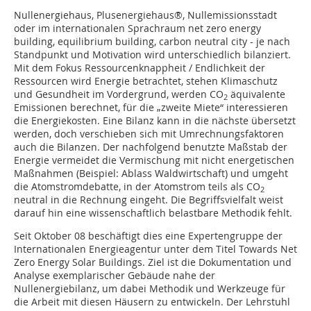
Nullenergiehaus, Plusenergiehaus®, Null­emissionsstadt
oder im internationalen Sprachraum net zero energy
building, equilibrium building, carbon neutral city - je nach
Standpunkt und Motivation wird unterschiedlich bilanziert.
Mit dem Fokus Ressourcenknappheit / Endlichkeit der
Ressourcen wird Energie betrachtet, stehen Klimaschutz
und Gesundheit im Vordergrund, werden CO
äquivalente
2
Emissionen berechnet, für die „zweite Miete“ interessieren
die Energiekosten. Eine Bilanz kann in die nächste übersetzt
werden, doch verschieben sich mit Umrechnungsfaktoren
auch die Bilanzen. Der nachfolgend benutzte Maßstab der
Energie vermeidet die Vermischung mit nicht energetischen
Maßnahmen (Beispiel: Ablass Waldwirtschaft) und umgeht
die Atomstromdebatte, in der Atomstrom teils als CO
2
neutral in die Rechnung eingeht. Die Begriffsvielfalt weist
darauf hin eine wissenschaftlich belastbare Methodik fehlt.
Seit Oktober 08 beschäftigt dies eine Expertengruppe der
Internationalen Energieagentur unter dem Titel Towards Net
Zero Energy Solar Buildings. Ziel ist die Dokumentation und
Analyse exemplarischer Gebäude nahe der
Nullenergiebilanz, um dabei Methodik und Werkzeuge für
die Arbeit mit diesen Häusern zu entwickeln. Der Lehrstuhl