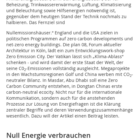
Beheizung, Trinkwassererwärmung, Lüftung, Klimatisierung
und Beleuchtung sowie Hilfsenergien notwendig ist,
gegenüber dem heutigen Stand der Technik nochmals zu
halbieren. Das Fernziel sind
Nullemissionshäuser.“ England und die USA zielen in
politischen Programmen auf zero carbon developments und
net-zero energy buildings. Die plan 08, Forum aktueller
Architektur in Köln, lädt ein zum Entwicklungswork-shop
Zero Emission City. Der Vatikan lässt sich „Klima-Ablass“
schenken - und wird damit der erste Staat der Welt, der
seine C0
-Emissionen vollständig ausgleicht. Megaprojekte
2
in den Wachstumsregionen Golf und China werben mit CO
-
2
neutraler Bilanz. In Masdar, Abu Dhabi soll eine Zero
Carbon Community entstehen, in Dongtan Chinas erste
carbon-neutral ecocity. Nicht nur für die internationale
Kommunikation, sondern auch für die anstehenden
Prozesse zur Lösung von Energiefragen ist die Klärung
zentraler Begriffe und deren Verwendungszusammenhänge
wesentlich. Dazu will der Artikel einen Beitrag leisten.
Null Energie verbrauchen