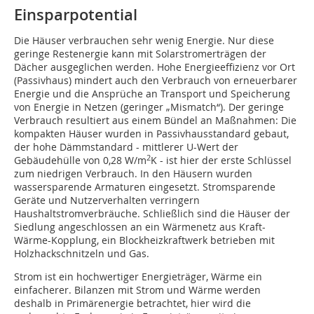
Einsparpotential
Die Häuser verbrauchen sehr wenig Energie. Nur diese
geringe Restenergie kann mit Solarstromerträgen der
Dächer ausgeglichen werden. Hohe Energieeffizienz vor Ort
(Passivhaus) mindert auch den Verbrauch von erneuerbarer
Energie und die Ansprüche an Transport und Speicherung
von Energie in Netzen (geringer „Mismatch“). Der geringe
Verbrauch resultiert aus einem Bündel an Maßnahmen: Die
kompakten Häuser wurden in Passivhausstandard gebaut,
der hohe Dämmstandard - mittlerer U-Wert der
2
Gebäudehülle von 0,28 W/m
K - ist hier der erste Schlüssel
zum niedrigen Verbrauch. In den Häusern wurden
wassersparende Armaturen eingesetzt. Stromsparende
Geräte und Nutzerverhalten verringern
Haushaltstromverbräuche. Schließlich sind die Häuser der
Sied­lung angeschlossen an ein Wärmenetz aus Kraft-
Wärme-Kopplung, ein Blockheizkraftwerk betrieben mit
Holzhackschnitzeln und Gas.
Strom ist ein hochwertiger Energieträger, Wärme ein
einfacherer. Bilanzen mit Strom und Wärme werden
deshalb in Primärenergie betrachtet, hier wird die