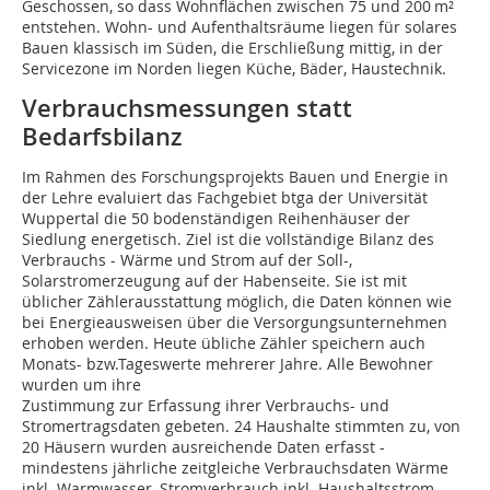
Geschossen, so dass Wohnflächen zwischen 75 und 200 m²
entstehen. Wohn- und Aufenthaltsräume liegen für solares
Bauen klassisch im Süden, die Erschließung mittig, in der
Servicezone im Norden liegen Küche, Bäder, Haustechnik.
Verbrauchsmessungen statt
Bedarfsbilanz
Im Rahmen des Forschungsprojekts Bauen und Energie in
der Lehre evaluiert das Fachgebiet btga der Universität
Wuppertal die 50 bodenständigen Reihenhäuser der
Siedlung energetisch. Ziel ist die vollständige Bilanz des
Verbrauchs - Wärme und Strom auf der Soll-,
Solarstromerzeugung auf der Habenseite. Sie ist mit
üblicher Zählerausstattung möglich, die Daten können wie
bei Energieausweisen über die Versorgungsunternehmen
erhoben werden. Heute übliche Zähler speichern auch
Monats- bzw.Tageswerte mehrerer Jahre. Alle Bewohner
wurden um ihre
Zustimmung zur Erfassung ihrer Verbrauchs- und
Stromertragsdaten gebeten. 24 Haushalte stimmten zu, von
20 Häusern wurden ausreichende Daten erfasst -
mindestens jähr­liche zeitgleiche Verbrauchsdaten Wärme
inkl. Warmwasser, Stromverbrauch inkl. Haushalts­strom,