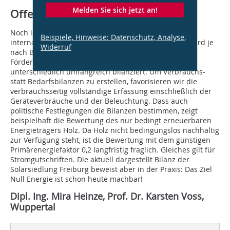
Melden Sie sich jetzt an!
Offene Fragen bleiben
Noch ist die Nullenergie-Bilanzierung national und
Beispiele, Hinweise: Datenschutz, Analyse,
international methodisch nicht abgestimmt. Aktuell wird je
Widerruf
nach Bezug - Normung, Berechnungsprogramm,
Förderprogrammen oder vorhandenen Zählern -
unterschiedlich umfangreich bilanziert. Um Verbrauchs-
statt Bedarfsbilanzen zu erstellen, favorisieren wir die
verbrauchsseitig vollständige Erfassung einschließlich der
Geräteverbräuche und der Beleuchtung. Dass auch
politische Festlegun­gen die Bilanzen bestimmen, zeigt
beispielhaft die Bewertung des nur bedingt erneuerbaren
Energieträgers Holz. Da Holz nicht bedin­gungslos nachhaltig
zur Verfügung steht, ist die Bewertung mit dem günstigen
Primärenergiefaktor 0,2 langfristig fraglich. Gleiches gilt für
Stromgutschriften. Die aktuell dargestellt Bilanz der
Solarsiedlung Freiburg beweist aber in der Praxis: Das Ziel
Null Energie ist schon heute machbar!
Dipl. Ing. Mira Heinze, Prof. Dr. Karsten Voss,
Wuppertal