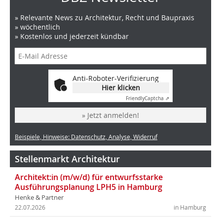
» Relevante News zu Architektur, Recht und Baupraxis
» wöchentlich
» Kostenlos und jederzeit kündbar
Anti-Roboter-Verifizierung
Hier klicken
Friendly
Captcha ⇗
» Jetzt anmelden!
Beispiele, Hinweise: Datenschutz, Analyse, Widerruf
Stellenmarkt Architektur
Architekt:in (m/w/d) für entwurfsstarke
Ausführungsplanung LPH5 in Hamburg
Henke & Partner
22.07.2026
in Hamburg