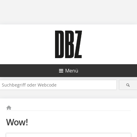
Menü
Wow!