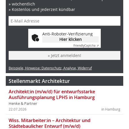
» wöchentlich
» Kostenlos und jederzeit kündbar
Anti-Roboter-Verifizierung
Hier klicken
Friendly
Captcha ⇗
» Jetzt anmelden!
Beispiele, Hinweise: Datenschutz, Analyse, Widerruf
Stellenmarkt Architektur
Architekt:in (m/w/d) für entwurfsstarke
Ausführungsplanung LPH5 in Hamburg
Henke & Partner
22.07.2026
in Hamburg
Wiss. Mitarbeiter:in – Architektur und
Städtebaulicher Entwurf (m/w/d)