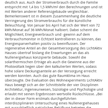
deutlich aus. Auch der Stromverbrauch durch die Familie
entspricht mit 1,4 bis 1,5 kWh/m² den Berechnungen und ist
mit Werten anderer Referenzgebäude vergleichbar.
Bemerkenswert ist in diesem Zusammenhang die deutliche
Verringerung des Stromverbrauchs für die künstliche
Beleuchtung. Von Januar bis April hat sich der Wert von 72
kWh/Monat auf 36 kWh/Monat halbiert. Dabei scheint die
Möglichkeit, Energieverbrauch und -gewinn auf dem
Verbrauchsmonitor in Echtzeit kontrollieren zu können, das
Energiesparverhalten positiv zu beeinflussen. Der
regenerative Anteil an der Gesamtversorgung des LichtAktiv
Hauses übertraf bislang die Erwartungen an das als
Nullenergiehaus konzipierte Gebäude. Sowohl die
solarthermischen Erträge als auch die Gewinne aus der
Photovoltaik liegen über den kalkulierten Werten, sodass
hohe solare Deckungsanteile an der Versorgung erreicht
werden konnten. Auch das gute Raumklima im Haus
überzeugte. Die Evaluation des Wohnexperiments LichtAktiv
Haus bewegt sich an der Schnittstelle der vier Disziplinen
Architektur, Ingenieurwesen, Soziologie und Psychologie und
erlaubt mit seinen Ergebnissen wertvolle Rückschlüsse. „Bei
der in dieser Form erstmals durchgeführten
interdisziplinären Untersuchung eines Nullenergiehauses
mit ausschließlich natürlicher Belüftung betreten die