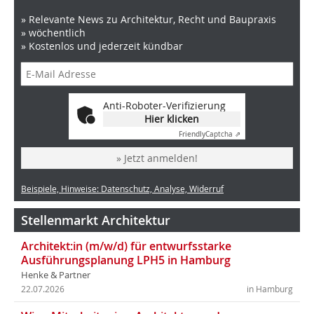
» Relevante News zu Architektur, Recht und Baupraxis
» wöchentlich
» Kostenlos und jederzeit kündbar
Anti-Roboter-Verifizierung
Hier klicken
Friendly
Captcha ⇗
» Jetzt anmelden!
Beispiele, Hinweise: Datenschutz, Analyse, Widerruf
Stellenmarkt Architektur
Architekt:in (m/w/d) für entwurfsstarke
Ausführungsplanung LPH5 in Hamburg
Henke & Partner
22.07.2026
in Hamburg