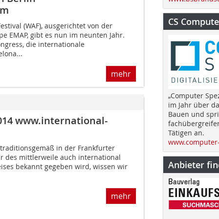
om
CS Computer
estival (WAF), ausgerichtet von der
e EMAP, gibt es nun im neunten Jahr.
ngress, die internationale
elona...
mehr
„Computer Spez
im Jahr über d
Bauen und spri
014 www.international-
fachübergreife
Tätigen an.
www.computer-
raditionsgemäß in der Frankfurter
 des mittlerweile auch international
Anbieter fi
ises bekannt gegeben wird, wissen wir
mehr