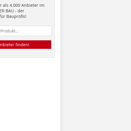
 als 4.000 Anbieter im
R BAU - der
ür Bauprofis!
nbieter finden!