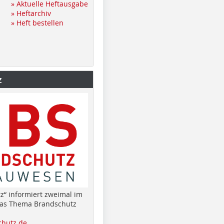
» Aktuelle Heftausgabe
» Heftarchiv
» Heft bestellen
z
z“ informiert zweimal im
das Thema Brandschutz
hutz.de