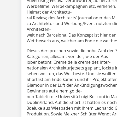
Advertising Festival verantwortet; auf letzte
Werbefilme, Werbekampagnen etc. verliehen. 
Heimat der Architectu-
ral Review, des Architects‘ Journal oder des Mi
zu Architektur und Werbung/Event nutzten di
Architekten-
welt nach Barcelona. Das Konzept ist hier den
Wettbewerb aus, welcher am Ende die weltbest
Dieses Versprechen sowie die hohe Zahl der 
Kategorien, allesamt von der, wie der Aus-
lober betont, Crème de la crème des inter-
nationalen Architekturjetsets geplant, lockte
sehen wollten, das Weltbeste. Und sie wollten 
Shortlist am Ende kamen und ihr Projekt öffent
Glamour in der Luft der Ankündigungswochen
Gewinners auf einem golde-
nen Tablett: die Università Luigi Bocconi in Ma
Dublin/Irland. Auf die Shortlist hatten es noc
3deluxe aus Wiesbaden mit ihrem Leonardo Gl
Produktion. Sowie Meixner Schlüter Wendt Arc