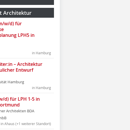
t Architektur
(m/w/d) für
ke
lanung LPH5 in
in Hamburg
ter:in – Architektur
ulicher Entwurf
sität Hamburg
in Hamburg
w/d) für LPH 1-5 in
Dortmund
tner Architekten BDA
tmbB
in Ahaus (+1 weiterer Standort)