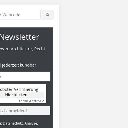
Newsletter
s zu Architektur, Recht
d jederzeit kündbar
oboter-Verifizierung
Hier klicken
Friendly
Captcha ⇗
etzt anmelden!
e: Datenschutz, Analyse,