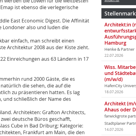
rem werden die Löwen für die weltbesten
Emap ist ebenso die verlegerische
Stellenmark
ddle East Economic Digest. Die Affinität
Architekt:in 
e Londoner also und luden die
entwurfsstar
Ausführungsp
kbar einfach, man schreibt einen
Hamburg
e Architektur 2008 aus der Kiste zieht.
Henke & Partner
22.07.2026
722 Einreichungen aus 63 Ländern in 17
Wiss. Mitarbei
und Städteba
 immerhin rund 2000 Gäste, die es
(m/w/d)
natürlich die sehen, die auf die
HafenCity Univer
lich zu präsentieren hatten. Es lag
18.07.2026
, und schließlich der Name des
Architekt (m/
Ahaus oder 
iland. Architekten: Grafton Architects,
farwickgrote par
h zwei deutsche Büros geschafft,
Stadtplaner Par
ass Cube in Bad Driburg; Kategorie:
14.07.2026
hitekten, Frankfurt am Main, die den