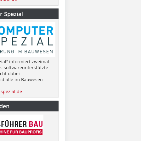
 Spezial
ial“ informiert zweimal
as softwareunterstützte
cht dabei
nd alle im Bauwesen
spezial.de
nden