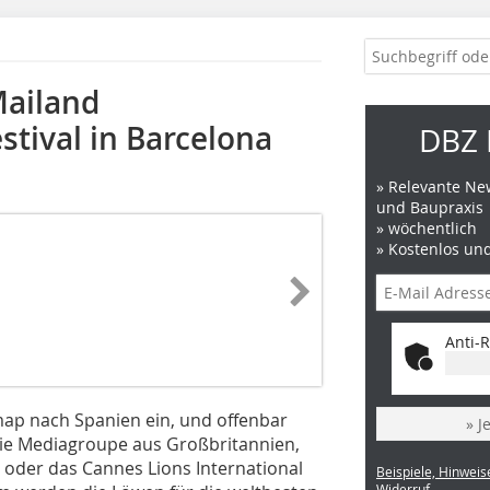
Mailand
stival in Barcelona
DBZ 
» Relevante New
und Baupraxis
» wöchentlich
» Kostenlos un
Anti-R
p nach Spanien ein, und offenbar
» J
 die Mediagroupe aus Großbritannien,
 oder das Cannes Lions International
Beispiele, Hinweis
Widerruf