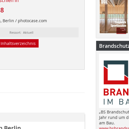
schien in
08
h, Berlin / photocase.com
Ressort: Aktuell
Inhaltsverzeichnis
Brandschut
„BS Brandschut
Jahr rund um 
am Bau.
n Berlin
www.bsbrandsc