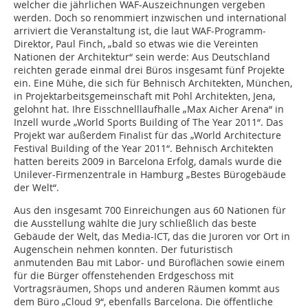
welcher die jährlichen WAF-Auszeichnungen vergeben
werden. Doch so renommiert inzwischen und international
arriviert die Veranstaltung ist, die laut WAF-Programm-
Direktor, Paul Finch, „bald so etwas wie die Vereinten
Nationen der Architektur“ sein werde: Aus Deutschland
reichten gerade einmal drei Büros insgesamt fünf Projekte
ein. Eine Mühe, die sich für Behnisch Architekten, München,
in Projektarbeitsgemeinschaft mit Pohl Architekten, Jena,
gelohnt hat. Ihre Eisschnelllaufhalle „Max Aicher Arena“ in
Inzell wurde „World Sports Building of The Year 2011“. Das
Projekt war außerdem Finalist für das „World Architecture
Festival Building of the Year 2011“. Behnisch Architekten
hatten bereits 2009 in Barcelona Erfolg, damals wurde die
Unilever-Firmenzentrale in Hamburg „Bestes Bürogebäude
der Welt“.
Aus den insgesamt 700 Einreichungen aus 60 Nationen für
die Ausstellung wählte die Jury schließlich das beste
Gebäude der Welt, das Media-ICT, das die Juroren vor Ort in
Augenschein nehmen konnten. Der futuristisch
anmutenden Bau mit Labor- und Büroflächen sowie einem
für die Bürger offenstehenden Erdgeschoss mit
Vortragsräumen, Shops und anderen Räumen kommt aus
dem Büro „Cloud 9“, ebenfalls Barcelona. Die öffentliche