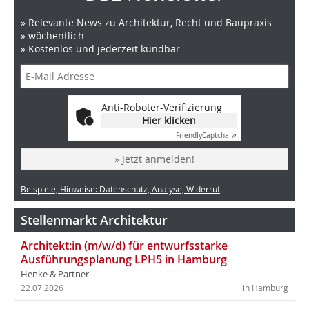
» Relevante News zu Architektur, Recht und Baupraxis
» wöchentlich
» Kostenlos und jederzeit kündbar
Anti-Roboter-Verifizierung
Hier klicken
Friendly
Captcha ⇗
» Jetzt anmelden!
Beispiele, Hinweise: Datenschutz, Analyse, Widerruf
Stellenmarkt Architektur
Architekt:in (m/w/d) für entwurfsstarke
Ausführungsplanung LPH5 in Hamburg
Henke & Partner
22.07.2026
in Hamburg