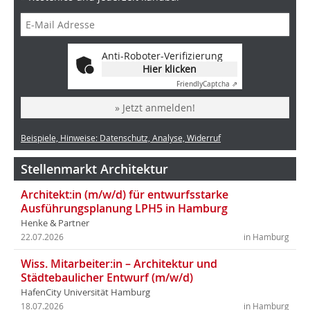
Anti-Roboter-Verifizierung
Hier klicken
Friendly
Captcha ⇗
» Jetzt anmelden!
Beispiele, Hinweise: Datenschutz, Analyse, Widerruf
Stellenmarkt Architektur
Architekt:in (m/w/d) für entwurfsstarke
Ausführungsplanung LPH5 in Hamburg
Henke & Partner
22.07.2026
in Hamburg
Wiss. Mitarbeiter:in – Architektur und
Städtebaulicher Entwurf (m/w/d)
HafenCity Universität Hamburg
18.07.2026
in Hamburg