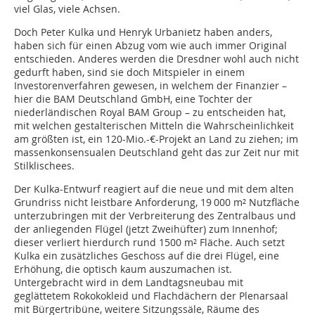
viel Glas, viele Achsen.
Doch Peter Kulka und Henryk Urbanietz haben anders,
haben sich für einen Abzug vom wie auch immer Original
entschieden. Anderes werden die Dresdner wohl auch nicht
gedurft haben, sind sie doch Mitspieler in einem
Investorenverfahren gewesen, in welchem der Finanzier –
hier die BAM Deutschland GmbH, eine Tochter der
niederländischen Royal BAM Group – zu entscheiden hat,
mit welchen gestalterischen Mitteln die Wahrscheinlichkeit
am größten ist, ein 120-Mio.-€-Projekt an Land zu ziehen; im
massenkonsensualen Deutschland geht das zur Zeit nur mit
Stilklischees.
Der Kulka-Entwurf reagiert auf die neue und mit dem alten
Grundriss nicht leistbare Anforderung, 19 000 m² Nutzfläche
unterzubringen mit der Verbreiterung des Zentralbaus und
der anliegenden Flügel (jetzt Zweihüfter) zum Innenhof;
dieser verliert hierdurch rund 1500 m² Fläche. Auch setzt
Kulka ein zusätzliches Geschoss auf die drei Flügel, eine
Erhöhung, die optisch kaum auszumachen ist.
Untergebracht wird in dem Landtagsneubau mit
geglättetem Rokokokleid und Flachdächern der Plenarsaal
mit Bürgertribüne, weitere Sitzungssäle, Räume des