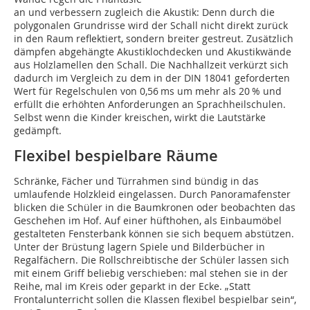
an und verbessern zugleich die Akustik: Denn durch die
polygonalen Grundrisse wird der Schall nicht direkt zurück
in den Raum reflektiert, sondern breiter gestreut. Zusätzlich
dämpfen abgehängte Akustiklochdecken und Akustikwände
aus Holzlamellen den Schall. Die Nachhallzeit verkürzt sich
dadurch im Vergleich zu dem in der DIN 18041 geforderten
Wert für Regelschulen von 0,56 ms um mehr als 20 % und
erfüllt die erhöhten Anforderungen an Sprachheilschulen.
Selbst wenn die Kinder kreischen, wirkt die Lautstärke
gedämpft.
Flexibel bespielbare Räume
Schränke, Fächer und Türrahmen sind bündig in das
umlaufende Holzkleid eingelassen. Durch Panoramafenster
blicken die Schüler in die Baumkronen oder beobachten das
Geschehen im Hof. Auf einer hüfthohen, als Einbaumöbel
gestalteten Fensterbank können sie sich bequem abstützen.
Unter der Brüs­tung lagern Spiele und Bilderbücher in
Regal­fächern. Die Rollschreibtische der Schüler lassen sich
mit einem Griff beliebig verschieben: mal stehen sie in der
Reihe, mal im Kreis oder geparkt in der Ecke. „Statt
Frontalunterricht sollen die Klassen flexibel bespielbar sein“,