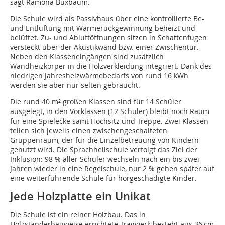
sagt Ramona Buxbaum.
Die Schule wird als Passivhaus über eine kontrollierte Be-
und Entlüftung mit Wärmerückgewinnung beheizt und
belüftet. Zu- und Abluftöffnungen sitzen in Schattenfugen
versteckt über der Akustikwand bzw. einer Zwischentür.
Neben den Klasseneingängen sind zusätzlich
Wandheizkörper in die Holzverkleidung integriert. Dank des
niedrigen Jahresheizwärmebedarfs von rund 16 kWh
werden sie aber nur selten gebraucht.
Die rund 40 m² großen Klassen sind für 14 Schüler
ausgelegt, in den Vorklassen (12 Schüler) bleibt noch Raum
für eine Spielecke samt Hochsitz und Treppe. Zwei Klassen
teilen sich jeweils einen zwischengeschalteten
Gruppenraum, der für die Einzelbetreuung von Kindern
genutzt wird. Die Sprachheilschule verfolgt das Ziel der
Inklusion: 98 % aller Schüler wechseln nach ein bis zwei
Jahren wieder in eine Regelschule, nur 2 % gehen später auf
eine weiterführende Schule für hörgeschädigte Kinder.
Jede Holzplatte ein Unikat
Die Schule ist ein reiner Holzbau. Das in
Holzständerbauweise errichtete Tragwerk besteht aus 36 cm