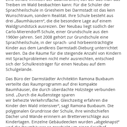
Treiben im Wald beobachten kann: Für die Schüler der
Sprachheilschule in Griesheim bei Darmstadt ist das kein
Wunschtraum, sondern Realität. Ihre Schule besteht aus
drei „Baumhäusern“, die die besondere Lage auf einem
Waldgrundstück ausreizen. Der Neubau liegt südlich der
Carlo-Mierendorff-Schule, einer Grundschule aus den
1960er-Jahren. Seit 2008 gehört zur Grundschule eine
Sprachheilschule, in der sprach- und hörbeeinträchtigte
Kinder aus dem Landkreis Darmstadt-Dieburg unterrichtet
werden. Da die Räume für die steigende Anzahl von Kindern
mit Sprachproblemen nicht mehr ausreichten, entschied
sich der Schulkreisträger für einen Neubau auf dem
Schulgelände.
Das Büro der Darmstädter Architektin Ramona Buxbaum
verteilte das Raumprogramm auf drei kompakte
Baumhäuser, die durch überdachte Holzstege verbunden
sind. „Durch die Außenstege sparen
wir beheizte Verkehrsfläche. Gleichzeitig erfahren die
Kinder den Wald intensiver“, sagt Ramona Buxbaum. Die
polygonalen Grundrisse der Schule, ihre windschiefen
Dächer und Wände erinnern an Bretterverschläge aus
Kindertagen. Einzelne Gebäudeecken wurden „abgeknapst“