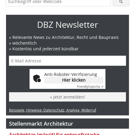
DBZ Newsletter
» Relevante News zu Architektur, Recht und Baupraxis
» wöchentlich
» Kostenlos und jederzeit kündbar
Anti-Roboter-Verifizierung
Hier klicken
Friendly
Captcha ⇗
» Jetzt anmelden!
Beispiele, Hinweise: Datenschutz, Analyse, Widerruf
Stellenmarkt Architektur
Architekt:in (m/w/d) für entwurfsstarke