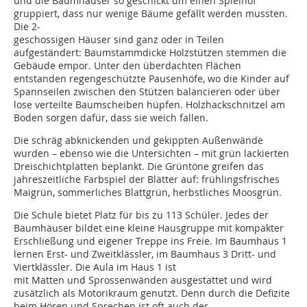
und die Baumhäuser so geschickt um einen Spielhof
gruppiert, dass nur wenige Bäume gefällt werden mussten.
Die 2-
geschossigen Häuser sind ganz oder in Teilen
aufgeständert: Baumstammdicke Holzstützen stemmen die
Gebäude empor. Unter den überdachten Flächen
entstanden regengeschützte Pausenhöfe, wo die Kinder auf
Spannseilen zwischen den Stützen balancieren oder über
lose verteilte Baumscheiben hüpfen. Holzhackschnitzel am
Boden sorgen dafür, dass sie weich fallen.
Die schräg abknickenden und gekippten Außenwände
wurden – ebenso wie die Untersichten – mit grün lackierten
Dreischichtplatten beplankt. Die Grüntöne greifen das
jahreszeitliche Farbspiel der Blätter auf: frühlingsfrisches
Maigrün, sommerliches Blattgrün, herbstliches Moosgrün.
Die Schule bietet Platz für bis zu 113 Schüler. Jedes der
Baumhäuser bildet eine kleine Hausgruppe mit kompakter
Erschließung und eigener Treppe ins Freie. Im Baumhaus 1
lernen Erst- und Zweitklässler, im Baumhaus 3 Dritt- und
Viertklässler. Die Aula im Haus 1 ist
mit Matten und Sprossenwänden ausgestattet und wird
zusätzlich als Motorikraum genutzt. Denn durch die Defizite
beim Hören und Sprechen ist oft auch der