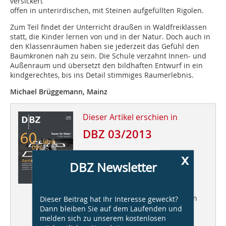
versickert
offen in unterirdischen, mit Steinen aufgefüllten Rigolen.
Zum Teil findet der Unterricht draußen in Waldfreiklassen
statt, die Kinder lernen von und in der Natur. Doch auch in
den Klassenräumen haben sie jederzeit das Gefühl den
Baumkronen nah zu sein. Die Schule verzahnt Innen- und
Außenraum und übersetzt den bildhaften Entwurf in ein
kindgerechtes, bis ins Detail stimmiges Raumerlebnis.
Michael Brüggemann, Mainz
Dieser Artikel erschien in
DBZ 03/2013
60 JAHRE DBZ
x
Architektur im Wandel
DBZ Newsletter
Serpentine Gallery Pavillon, Sou
Fujimoto +++ Deutscher
Architekturpreis +++ Unterricht in
Dieser Beitrag hat Ihr Interesse geweckt?
Baumkronen, Ramona Buxbaum
Dann bleiben Sie auf dem Laufenden und
Architekten +++ Raum für
melden sich zu unserem kostenlosen