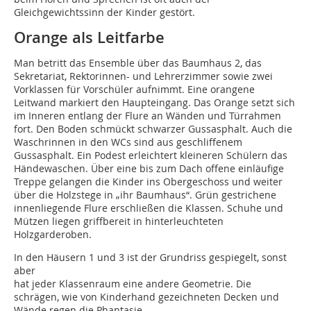
Gleichgewichtssinn der Kinder gestört.
Orange als Leitfarbe
Man betritt das Ensemble über das Baumhaus 2, das
Sekretariat, Rektorinnen- und Lehrerzimmer sowie zwei
Vorklassen für Vorschüler aufnimmt. Eine orangene
Leitwand markiert den Haupteingang. Das Orange setzt sich
im Inneren entlang der Flure an Wänden und Türrahmen
fort. Den Boden schmückt schwarzer Gussasphalt. Auch die
Waschrinnen in den WCs sind aus geschliffenem
Gussasphalt. Ein Podest erleichtert kleineren Schülern das
Händewaschen. Über eine bis zum Dach offene einläufige
Treppe gelangen die Kinder ins Obergeschoss und weiter
über die Holzstege in „ihr Baumhaus“. Grün gestrichene
innenliegende Flure erschließen die Klassen. Schuhe und
Mützen liegen griffbereit in hinterleuchteten
Holzgarderoben.
In den Häusern 1 und 3 ist der Grundriss gespiegelt, sonst
aber
hat jeder Klassenraum eine andere Geometrie. Die
schrägen, wie von Kinderhand gezeichneten Decken und
Wände regen die Phantasie