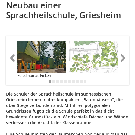
Neubau einer
Sprachheilschule, Griesheim
Foto:Thomas Eicken
Foto: Th
Die Schüler der Sprachheilschule im südhessischen
Griesheim lernen in drei kompakten „Baumhäusern“, die
über Stege verbunden sind. Mit ihren polygonalen
Grundrissen fügt sich die Schule perfekt in das dicht
bewaldete Grundstück ein. Windschiefe Dächer und Wände
verbessern die Akustik der Klassenräume.
Eine Schule inmitten der Baumkronen, von der aus man das