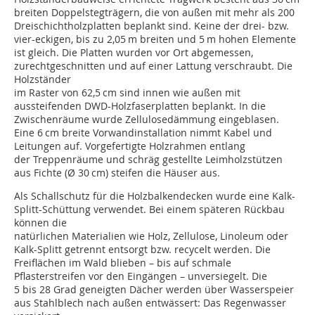
breiten Doppelstegträgern, die von außen mit mehr als 200
Dreischichtholzplatten beplankt sind. Keine der drei- bzw.
vier-eckigen, bis zu 2,05 m breiten und 5 m hohen Elemente
ist gleich. Die Platten wurden vor Ort abgemessen,
zurechtgeschnitten und auf einer Lattung verschraubt. Die
Holzständer
im Raster von 62,5 cm sind innen wie außen mit
aussteifenden DWD-Holzfaserplatten beplankt. In die
Zwischenräume wurde Zellulosedämmung eingeblasen.
Eine 6 cm breite Vorwandinstallation nimmt Kabel und
Leitun­gen auf. Vorgefertigte Holzrahmen entlang
der Treppenräume und schräg gestellte Leimholzstützen
aus Fichte (Ø 30 cm) steifen die Häuser aus.
Als Schallschutz für die Holzbalkendecken wurde eine Kalk-
Splitt-Schüttung verwendet. Bei einem späteren Rückbau
können die
natürlichen Materialien wie Holz, Zellulose, Linoleum oder
Kalk-Splitt getrennt entsorgt bzw. recycelt werden. Die
Freiflächen im Wald blieben – bis auf schmale
Pflasterstreifen vor den Eingängen – unversiegelt. Die
5 bis 28 Grad geneigten Dächer werden über Wasserspeier
aus Stahlblech nach außen entwässert: Das Regenwasser