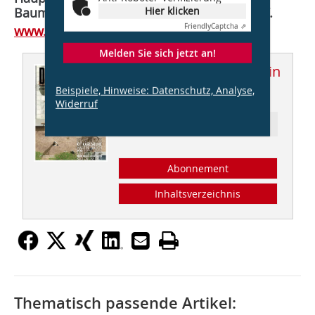
Hier klicken
Baumeister, Architekten und Ingenieure e.V.
Friendly
Captcha ⇗
www.baumeister-online.de
Melden Sie sich jetzt an!
Dieser Artikel erschien in
Beispiele, Hinweise: Datenschutz, Analyse,
DBZ 01/2021
Widerruf
Ressort: Zukunftsfähig bauen
Abonnement
Inhaltsverzeichnis
Thematisch passende Artikel: