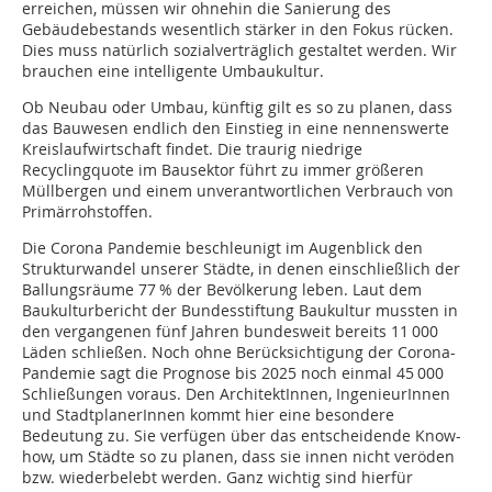
erreichen, müssen wir ohnehin die Sanierung des
Gebäudebestands wesentlich stärker in den Fokus rücken.
Dies muss natürlich sozialverträglich gestaltet werden. Wir
brauchen eine intelligente Umbaukultur.
Ob Neubau oder Umbau, künftig gilt es so zu planen, dass
das Bauwesen endlich den Einstieg in eine nennenswerte
Kreislaufwirtschaft findet. Die traurig niedrige
Recyclingquote im Bausektor führt zu immer größeren
Müllbergen und einem unverantwortlichen Verbrauch von
Primärrohstoffen.
Die Corona Pandemie beschleunigt im Augenblick den
Strukturwandel unserer Städte, in denen einschließlich der
Ballungsräume 77 % der Bevölkerung leben. Laut dem
Baukulturbericht der Bundesstiftung Baukultur mussten in
den vergangenen fünf Jahren bundesweit bereits 11 000
Läden schließen. Noch ohne Berücksichtigung der Corona-
Pandemie sagt die Prognose bis 2025 noch einmal 45 000
Schließungen voraus. Den ArchitektInnen, IngenieurInnen
und StadtplanerInnen kommt hier eine besondere
Bedeutung zu. Sie verfügen über das entscheidende Know-
how, um Städte so zu planen, dass sie innen nicht veröden
bzw. wiederbelebt werden. Ganz wichtig sind hierfür