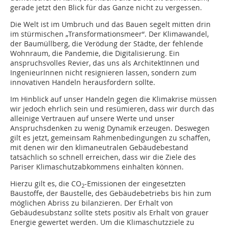
gerade jetzt den Blick für das Ganze nicht zu vergessen.
Die Welt ist im Umbruch und das Bauen segelt mitten drin
im stürmischen „Transformationsmeer“. Der Klimawandel,
der Baumüllberg, die Verödung der Städte, der fehlende
Wohnraum, die Pandemie, die Digitalisierung. Ein
anspruchsvolles Revier, das uns als ArchitektInnen und
Inge­nieurInnen nicht resignieren lassen, sondern zum
innovativen Handeln herausfordern sollte.
Im Hinblick auf unser Handeln gegen die Klima­krise müssen
wir jedoch ehrlich sein und resümieren, dass wir durch das
alleinige Vertrauen auf unsere Werte und unser
Anspruchsdenken zu wenig Dynamik erzeugen. Deswegen
gilt es jetzt, gemeinsam Rahmenbedingungen zu schaffen,
mit denen wir den klimaneutralen Gebäudebestand
tatsächlich so schnell erreichen, dass wir die Ziele des
Pariser ­Klimaschutzabkommens einhalten können.
Hierzu gilt es, die CO
-Emissionen der eingesetzten
2
Baustoffe, der Baustelle, des Gebäudebetriebs bis hin zum
möglichen Abriss zu bilanzieren. Der Erhalt von
Gebäudesubstanz sollte stets positiv als Erhalt von grauer
Energie gewertet werden. Um die Klimaschutzziele zu