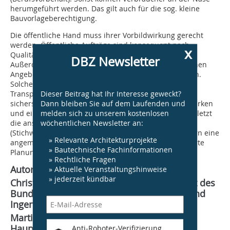
herumgeführt werden. Das gilt auch für die sog. kleine
Bauvorlageberechtigung.
Die öffentliche Hand muss ihrer Vorbildwirkung gerecht
werden. Öffentliche Aufträge sind konsequent nach
x
Qualitäts- und nicht nach Preiskriterien zu vergeben.
DBZ Newsletter
Außerdem sollten bei allen Vergaben die eingegangenen
Angebote in einem Bieterspiegel veröffentlicht werden.
Solche Maßnahmen der Qualitätssicherung und der
Dieser Beitrag hat Ihr Interesse geweckt?
Transparenz können in einem ausgeglichenen Markt
Dann bleiben Sie auf dem Laufenden und
sicherstellen, dass dessen Selbstregulierungskräfte wirken
melden sich zu unserem kostenlosen
und einen Qualitätsverfalls verhindern. Denn nicht zuletzt
wöchentlichen Newsletter an:
die anspruchsvollen Zukunftsaufgaben der Branche
(Stichwort klimagerechtes Planen und Bauen) erfordern eine
» Relevante Architekturprojekte
angemessene Honorierung für kreative und qualifizierte
» Bautechnische Fachinformationen
Planungsleistungen.
» Rechtliche Fragen
Autoren:
» Aktuelle Veranstaltungshinweise
» jederzeit kündbar
Christoph Schild ist seit Mai 2019 Präsident des
Bund Deutscher Baumeister, Architekten und
Ingenieure e.V.
Martin Wittjen ist Rechtsanwalt und
Hauptgeschäftsführer des Bund Deutscher
Anti-Roboter-Verifizierung