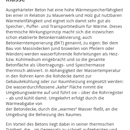
Ausgehärteter Beton hat eine hohe Wärmespeicherfähigkeit
bei einer in Relation zu Mauerwerk und Holz gut nutzbaren
Wärmeleitfähigkeit und eignet sich damit sehr gut als
Speicher-, Puffer- und Transportmedium für Wärme. Dieses
thermische Wirkungsprinzip macht sich die inzwischen
schon etablierte Betonkernaktivierung, auch
Betonkerntemperierung (BKT) genannt, zu eigen: Bei dem
Bau von Massivdecken (und bisweilen von Pfeilern oder
Wänden) werden wasserführende Rohrleitungen als Heiz-
bzw. Kühlmedium eingebracht und so die gesamte
Betonfläche als Übertragungs- und Speichermasse
thermisch aktiviert. In Abhängigkeit der Wassertemperatur
in den Rohren kann die Rohdecke damit zur
Gebäudekühlung oder zur Raumheizung eingesetzt werden:
Die wasserdurchflossene „kalte“ Fläche nimmt die
Umgebungswärme auf und führt sie – über die Rohrregister
– ab und kühlt damit. Umgekehrt erfolgt durch die
Wärmeabgabe von
der Betondecke, durch die „warmes“ Wasser fließt, an die
Umgebung die Beheizung des Raumes.
Ein Vorteil des Betons liegt dabei in seiner thermischen
Trägheit, die – im Gegensatz zu schnell aufgeheizten und