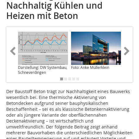
Nachhaltig Kühlen und
Heizen mit Beton
Darstellung: DW Systembau,
Foto: Anke Müllerklein
Foto: Up
Schneverdingen
Der Baustoff Beton trägt zur Nachhaltigkeit eines Bauwerks
wesentlich bei. Eine thermische Aktivierung von
Betondecken aufgrund seiner bauphysikalischen
Beschaffenheit – sei es als klassische Betonkernaktivierung
oder als jüngere Variante der oberflächennahen
Deckenaktivierung – ist wirtschaftlich und
umweltfreundlich. Der folgende Beitrag zeigt anhand
mehrerer Bauvorhaben die unterschiedlichen Möglichkeiten
einer Bauteiltemperierung auf und erläutert Vorteile und