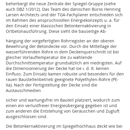
beherbergt die neue Zentrale der Spiegel-Gruppe (siehe
auch DBZ 1/2012). Das Team des dänischen Büros Henning
Larsen Architects und der TGA-Fachplaner entschieden sich
im Rahmen des anspruchsvollen Energiekonzepts u. a. für
den Einsatz einer klassischen Betonkernaktivierung in
Ortbetonausführung. Diese sieht die bauseitige Ab-
hängung der vorgefertigten Rohrregister an der oberen
Bewehrung der Betondecke vor. Durch die Mittellage der
wasserführenden Rohre in dem Deckenquerschnitt ist bei
gleicher Vorlauftemperatur die zu wählende
Durchschnittsemperatur grundsätzlich am niedrigsten. Auf
die Dimensionierung der Decke hat sie i. d. R. keinen
Einfluss. Zum Einsatz kamen robuste und besonders für den
rauen Baustellenbetrieb geeignete Polyethylen-Rohre (PE-
Xa). Nach der Fertigstellung der Decke sind die
Austauschmedien
sicher und wartungsfrei im Bauteil platziert, wodurch zum
einen ein verlustfreier Energieübergang gegeben ist und
zum anderen die Entstehung von Geräuschen und Zugluft
ausgeschlossen sind.
Die Betonkernaktivierung im Spiegelhochhaus deckt wie bei