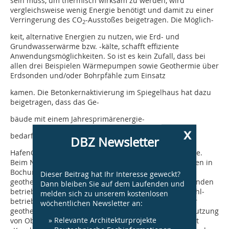
sein muss, um thermisch wirksam zu werden, wird
vergleichsweise wenig Energie benötigt und damit zu einer
Verringerung des CO
-Ausstoßes beigetragen. Die Möglich-
2
keit, alternative Energien zu nutzen, wie Erd- und
Grundwasserwärme bzw. -kälte, schafft effiziente
Anwendungsmöglichkeiten. So ist es kein Zufall, dass bei
allen drei Beispielen Wärmepumpen sowie Geothermie über
Erdsonden und/oder Bohrpfähle zum Einsatz
kamen. Die Betonkernaktivierung im Spiegelhaus hat dazu
beigetragen, dass das Ge-
bäude mit einem Jahresprimärenergie-
x
bedarf von lediglich 100 kWh/a durch das
DBZ Newsletter
HafenCity Umweltzeichen in Gold ausgezeichnet wurde.
Beim Neubau des Instituts der Ingenieurwissenschaften in
Bochum wird die Gebäudetemperierung über eine
Dieser Beitrag hat Ihr Interesse geweckt?
geothermische Großpumpenanlage mit über 70 Erdsonden
Dann bleiben Sie auf dem Laufenden und
betrieben. Dadurch wird die benötig-te Energie im Kühl­
melden sich zu unserem kostenlosen
betrieb während 80 % der Nutzungszeit direkt aus der
wöchentlichen Newsletter an:
geothermischen Quelle bezogen. Ergänzend sei die Nutzung
» Relevante Architekturprojekte
von Oberflächenwasser erwähnt, wie sie im Büroobjekt