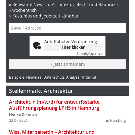
» Relevante News zu Architektur, Recht und Baupraxis
» wöchentlich
» Kostenlos und jederzeit kündbar
Anti-Roboter-Verifizierung
Hier klicken
Friendly
Captcha ⇗
» Jetzt anmelden!
Beispiele, Hinweise: Datenschutz, Analyse, Widerruf
Stellenmarkt Architektur
Architekt:in (m/w/d) für entwurfsstarke
Ausführungsplanung LPH5 in Hamburg
Henke & Partner
22.07.2026
in Hamburg
Wiss. Mitarbeiter:in – Architektur und