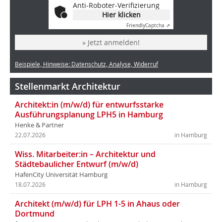
Anti-Roboter-Verifizierung
Hier klicken
Friendly
Captcha ⇗
» Jetzt anmelden!
Beispiele, Hinweise: Datenschutz, Analyse, Widerruf
Stellenmarkt Architektur
Architekt:in (m/w/d) für entwurfsstarke
Ausführungsplanung LPH5 in Hamburg
Henke & Partner
22.07.2026
in Hamburg
Wiss. Mitarbeiter:in – Architektur und
Städtebaulicher Entwurf (m/w/d)
HafenCity Universität Hamburg
18.07.2026
in Hamburg
Architekt (m/w/d) für LPH 1-5 in Ahaus oder
Dortmund