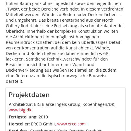
hohen Raum ganz ohne ­Tageslicht sowie dem eigentlichen
„Twist“, der beide Bereiche verbindet. In diesem verdrehten
Mittelteil werden Wände zu Boden- oder Deckenflächen –
und umgekehrt. Das breite Fensterband aus der North
Gallery findet hier seine Fortsetzung als schmal zulaufendes
Oberlicht. Innerhalb der komplexen Konstruktion wollten
die ArchitektInnen einen möglichst homogenen
Raumeindruck schaffen, bei dem kein überflüssiges Detail
von der Konzentration auf die Kunst ablenkt. Wände,
Decken und Böden ließen sie daher einheitlich weiß
lackieren. Sämtliche Technik „verschwindet“ für den
Besucher unsichtbar hinter einer Wand- und
Deckenverkleidung aus weißen Holzlamellen, die zudem
eine Referenz an die typisch norwegische Bauweise
darstellt.
Projektdaten
Architektur:
BIG Bjarke Ingels Group, Kopenhagen/DK,
www.big.dk
Fertigstellung:
2019
Hersteller:
ERCO GmbH,
www.erco.com
Produkte:
Grasshopper, Kona, Parscan Strahler