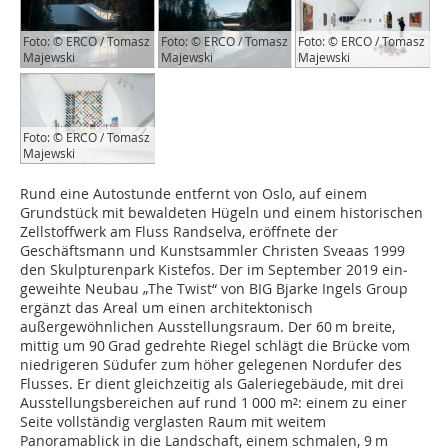
Foto: © ERCO / Tomasz
Foto: © ERCO / Tomasz
Foto: © ERCO / Tomasz
Majewski
Majewski
Majewski
Foto: © ERCO / Tomasz
Majewski
Rund eine Autostunde entfernt von Oslo, auf einem
Grundstück mit bewaldeten Hügeln und einem historischen
Zellstoffwerk am Fluss Randselva, eröffnete der
Geschäftsmann und Kunstsammler Christen Sveaas 1999
den Skulpturenpark Kistefos. Der im September 2019 ein­
geweihte Neubau „The Twist“ von BIG Bjarke Ingels Group
ergänzt das Areal um einen architektonisch
außergewöhnlichen Ausstellungsraum. Der 60 m breite,
mittig um 90 Grad gedrehte Riegel schlägt die Brücke vom
niedrigeren Südufer zum höher gelegenen Nordufer des
Flusses. Er dient gleichzeitig als Galeriegebäude, mit drei
Ausstellungsbereichen auf rund 1 000 m²: einem zu einer
Seite vollständig verglasten Raum mit weitem
Panoramablick in die Landschaft, einem schmalen, 9 m