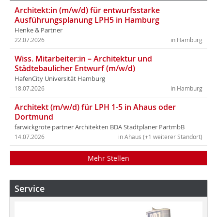
Architekt:in (m/w/d) für entwurfsstarke
Ausführungsplanung LPH5 in Hamburg
Henke & Partner
22.07.2026
in Hamburg
Wiss. Mitarbeiter:in – Architektur und
Städtebaulicher Entwurf (m/w/d)
HafenCity Universität Hamburg
18.07.2026
in Hamburg
Architekt (m/w/d) für LPH 1-5 in Ahaus oder
Dortmund
farwickgrote partner Architekten BDA Stadtplaner PartmbB
14.07.2026
in Ahaus (+1 weiterer Standort)
Mehr Stellen
Service