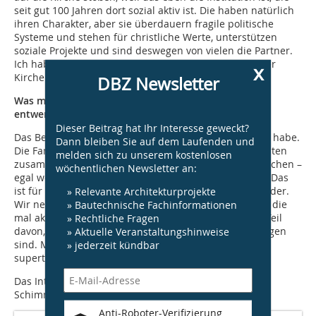
seit gut 100 Jahren dort sozial aktiv ist. Die haben natürlich
ihren Charakter, aber sie überdauern fragile politische
Systeme und stehen für christliche Werte, unterstützen
soziale Projekte und sind deswegen von vielen die Partner.
Ich habe schon in vielen afrikanischen Ländern mit der
x
Kirche gearbeitet.
DBZ Newsletter
Was macht für dich den Reiz aus sozial kreativ zu
entwerfen und zu bauen?
Dieser Beitrag hat Ihr Interesse geweckt?
Das Beste ist das Gefühl, das ich für meine Mitstreiter habe.
Dann bleiben Sie auf dem Laufenden und
Die Familie, die entsteht, wenn ich mit den jungen Leuten
melden sich zu unserem kostenlosen
zusammenarbeite. Die Begeisterung der jungen Menschen –
wöchentlichen Newsletter an:
egal wo – und der Wille etwas mitgestalten zu wollen. Das
ist für mich bis heute und immer wieder neu ein Wunder.
» Relevante Architekturprojekte
Wir nennen uns auch selber supertecture family. Alle, die
» Bautechnische Fachinformationen
mal aktiv mitgearbeitet haben, bleiben weiterhin ein Teil
» Rechtliche Fragen
davon, auch wenn sie schon längst wieder weitergezogen
» Aktuelle Veranstaltungshinweise
sind. Man ist nicht bei supertecture, sondern man ist
» jederzeit kündbar
supertecture.
Das Interview führten Mariella Schlüter und Nadine
Schimmelpfennig, DBZ Redaktion
Anti-Roboter-Verifizierung