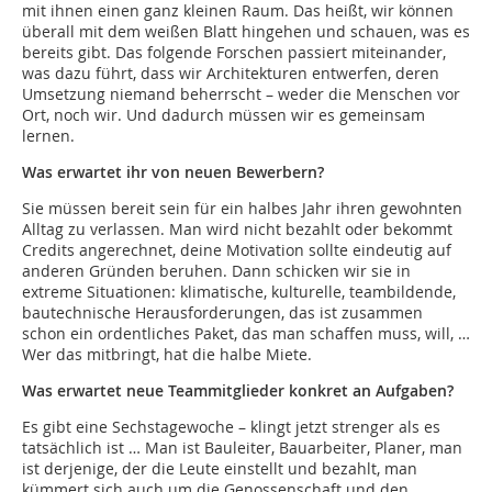
mit ihnen einen ganz kleinen Raum. Das heißt, wir können
überall mit dem weißen Blatt hingehen und schauen, was es
bereits gibt. Das folgende Forschen passiert miteinander,
was dazu führt, dass wir Architekturen entwerfen, deren
Umsetzung niemand beherrscht – weder die Menschen vor
Ort, noch wir. Und dadurch müssen wir es gemeinsam
lernen.
Was erwartet ihr von neuen Bewerbern?
Sie müssen bereit sein für ein halbes Jahr ihren gewohnten
Alltag zu verlassen. Man wird nicht bezahlt oder bekommt
Credits angerechnet, deine Motivation sollte eindeutig auf
anderen Gründen beruhen. Dann schicken wir sie in
extreme Situationen: klimatische, kulturelle, teambildende,
bautechnische Herausforderungen, das ist zusammen
schon ein ordentliches Paket, das man schaffen muss, will, …
Wer das mitbringt, hat die halbe Miete.
Was erwartet neue Teammitglieder konkret an Aufgaben?
Es gibt eine Sechstagewoche – klingt jetzt strenger als es
tatsächlich ist … Man ist Bauleiter, Bauarbeiter, Planer, man
ist derjenige, der die Leute einstellt und bezahlt, man
kümmert sich auch um die Genossenschaft und den