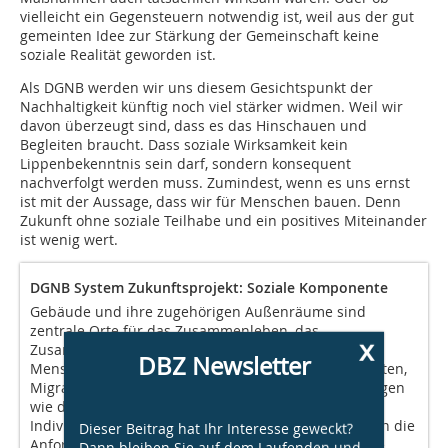
vielleicht ein Gegensteuern notwendig ist, weil aus der gut
gemeinten Idee zur Stärkung der Gemeinschaft keine
soziale Realität geworden ist.
Als DGNB werden wir uns diesem Gesichtspunkt der
Nachhaltigkeit künftig noch viel stärker widmen. Weil wir
davon überzeugt sind, dass es das Hinschauen und
Begleiten braucht. Dass soziale Wirksamkeit kein
Lippenbekenntnis sein darf, sondern konsequent
nachverfolgt werden muss. Zumindest, wenn es uns ernst
ist mit der Aussage, dass wir für Menschen bauen. Denn
Zukunft ohne soziale Teilhabe und ein positives Miteinander
ist wenig wert.
DGNB System Zukunftsprojekt: Soziale Komponente
Gebäude und ihre zugehörigen Außenräume sind
zentrale Orte für das Zusammenleben, das
x
Zusammenkommen und das Zusammenwirken von
DBZ Newsletter
Menschen. Durch die Zunahme sozialer Ungleichheiten,
Migration sowie große gesellschaftliche Veränderungen
wie demografischer Wandel, Reurbanisierung,
Individualisierung und Digitalisierung verändern sich die
Dieser Beitrag hat Ihr Interesse geweckt?
Anforderungen an zukunftsfähige Gebäude und ihre
Dann bleiben Sie auf dem Laufenden und