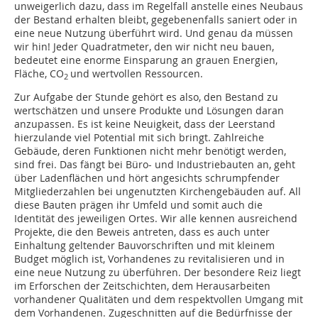
unweigerlich dazu, dass im Regelfall anstelle eines Neubaus
der Bestand erhalten bleibt, gegebenenfalls saniert oder in
eine neue Nutzung überführt wird. Und genau da müssen
wir hin! Jeder Quadratmeter, den wir nicht neu bauen,
bedeutet eine enorme Einsparung an grauen ­Energien,
Fläche, CO
und wertvollen Ressourcen.
2
Zur Aufgabe der Stunde gehört es also, den Bestand zu
wertschätzen und unsere Produkte und Lösungen daran
anzupassen. Es ist keine Neuigkeit, dass der Leerstand
hierzulande viel Potential mit sich bringt. Zahlreiche
Gebäude, deren Funktionen nicht mehr benötigt werden,
sind frei. Das fängt bei Büro- und Industriebauten an, geht
über Ladenflächen und hört angesichts schrumpfender
Mitgliederzahlen bei ungenutzten Kirchengebäuden auf. All
diese Bauten prägen ihr Umfeld und somit auch die
Identität des jeweiligen Ortes. Wir alle kennen ausreichend
Projekte, die den Beweis antreten, dass es auch unter
Einhaltung geltender Bauvorschriften und mit kleinem
Budget möglich ist, Vorhandenes zu revitalisieren und in
eine neue Nutzung zu überführen. Der besondere Reiz liegt
im Erforschen der Zeitschichten, dem Herausarbeiten
vorhandener Qualitäten und dem respektvollen Umgang mit
dem Vorhandenen. Zugeschnitten auf die Bedürfnisse der